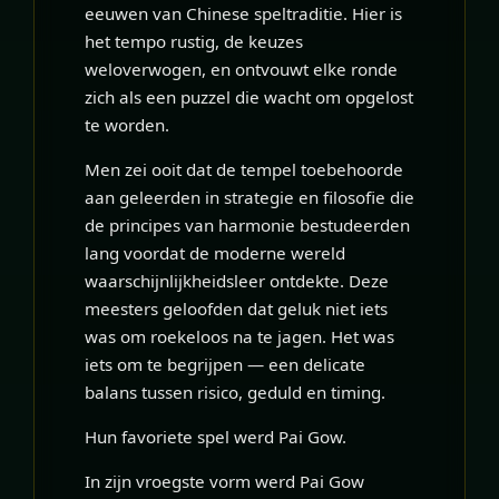
eeuwen van Chinese speltraditie. Hier is
het tempo rustig, de keuzes
weloverwogen, en ontvouwt elke ronde
zich als een puzzel die wacht om opgelost
te worden.
Men zei ooit dat de tempel toebehoorde
aan geleerden in strategie en filosofie die
de principes van harmonie bestudeerden
lang voordat de moderne wereld
waarschijnlijkheidsleer ontdekte. Deze
meesters geloofden dat geluk niet iets
was om roekeloos na te jagen. Het was
iets om te begrijpen — een delicate
balans tussen risico, geduld en timing.
Hun favoriete spel werd Pai Gow.
In zijn vroegste vorm werd Pai Gow