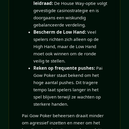
leidraad:
De House Way-optie volgt
gevestigde casinostrategie en is
doorgaans een wiskundig
gebalanceerde verdeling.
Bescherm de Low Hand:
Veel
spelers richten zich alleen op de
High Hand, maar de Low Hand
moet ook winnen om de ronde
veilig te stellen.
Reken op frequente pushes:
Pai
Gow Poker staat bekend om het
hoge aantal pushes. Dit tragere
tempo laat spelers langer in het
spel blijven terwijl ze wachten op
sterkere handen.
Pai Gow Poker beheersen draait minder
om agressief inzetten en meer om het