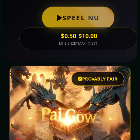
SPEEL NU
$0.50
$10.00
MIN. INZET
MAX. INZET
PROVABLY FAIR