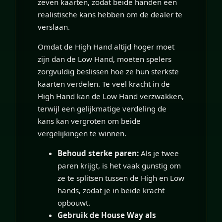
zeven kaarten, zodat beide handen een
realistische kans hebben om de dealer te
verslaan.
Omdat de High Hand altijd hoger moet
zijn dan de Low Hand, moeten spelers
zorgvuldig beslissen hoe ze hun sterkste
kaarten verdelen. Te veel kracht in de
High Hand kan de Low Hand verzwakken,
terwijl een gelijkmatige verdeling de
kans kan vergroten om beide
vergelijkingen te winnen.
Behoud sterke paren:
Als je twee
paren krijgt, is het vaak gunstig om
ze te splitsen tussen de High en Low
hands, zodat je in beide kracht
opbouwt.
Gebruik de House Way als