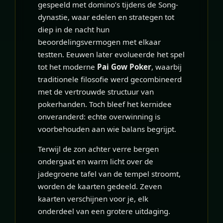
gespeeld met domino’s tijdens de Song-
dynastie, waar edelen en strategen tot
diep in de nacht hun
beoordelingsvermogen met elkaar
testten. Eeuwen later evolueerde het spel
tot het moderne
Pai Gow Poker
, waarbij
traditionele filosofie werd gecombineerd
met de vertrouwde structuur van
pokerhanden. Toch bleef het kernidee
onveranderd: echte overwinning is
voorbehouden aan wie balans begrijpt.
Terwijl de zon achter verre bergen
ondergaat en warm licht over de
jadegroene tafel van de tempel stroomt,
worden de kaarten gedeeld. Zeven
kaarten verschijnen voor je, elk
onderdeel van een grotere uitdaging.