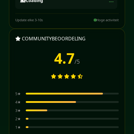
🐋
Loading
....
Update elke 3-10s
Hoge activiteit
COMMUNITYBEOORDELING
4.7
/5
5★
4★
3★
2★
1★