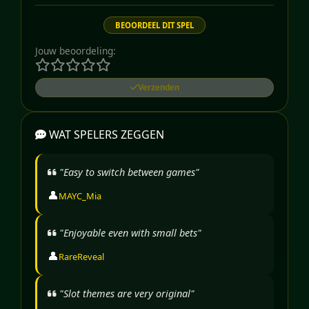
BEOORDEEL DIT SPEL
Jouw beoordeling:
Verzenden
WAT SPELERS ZEGGEN
"Easy to switch between games"
👤
MAYC_Mia
"Enjoyable even with small bets"
👤
RareReveal
"Slot themes are very original"