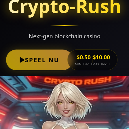
Crypto-Rush
Next-gen blockchain casino
$0.50
$10.00
SPEEL NU
MIN. INZET
MAX. INZET