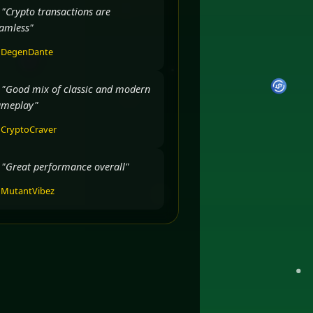
"Crypto transactions are
amless"

DegenDante
"Good mix of classic and modern
ameplay"

CryptoCraver
"Great performance overall"

MutantVibez