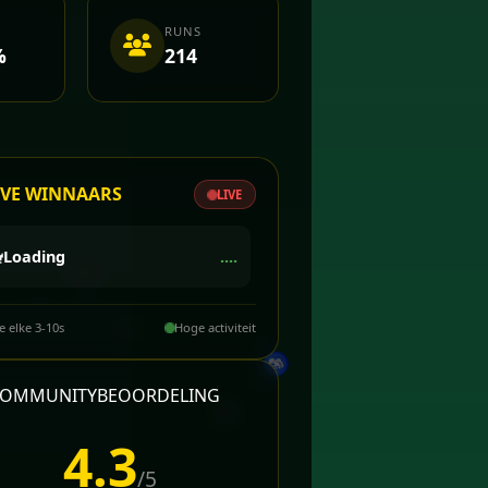
RUNS
%
214
IVE WINNAARS
LIVE

Loading
....
 elke 3-10s
Hoge activiteit
OMMUNITYBEOORDELING
4.3
/5