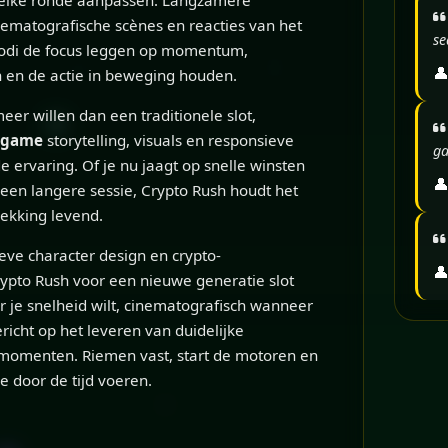
n elke ronde aanpassen. Langzamere
nematografische scènes en reacties van het
se
 modi de focus leggen op momentum,

n en de actie in beweging houden.
er willen dan een traditionele slot,
t game
storytelling, visuals en responsieve
g
 ervaring. Of je nu jaagt op snelle winsten

s een langere sessie, Crypto Rush houdt het
ekking levend.
tieve character design en crypto-

rypto Rush voor een nieuwe generatie slot
r je snelheid wilt, cinematografisch wanneer
ericht op het leveren van duidelijke
omenten. Riemen vast, start de motoren en
je door de tijd voeren.