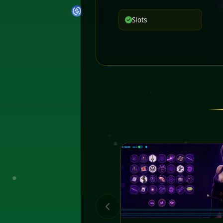
Slots