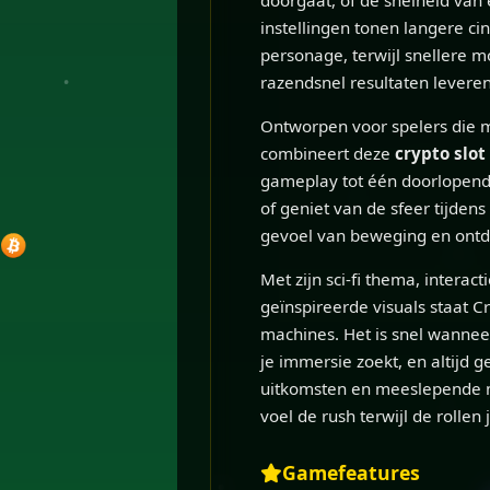
doorgaat, of de snelheid va
instellingen tonen langere ci
personage, terwijl snellere
razendsnel resultaten levere
Ontworpen voor spelers die me
combineert deze
crypto slo
gameplay tot één doorlopende
of geniet van de sfeer tijden
gevoel van beweging en ontd
Met zijn sci-fi thema, interac
geïnspireerde visuals staat C
machines. Het is snel wannee
je immersie zoekt, en altijd g
uitkomsten en meeslepende m
voel de rush terwijl de rollen 
Gamefeatures