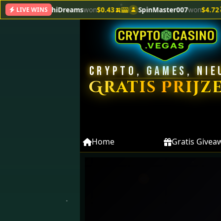
🎰
SpinMaster007
won
$4.72🥉
🎰
TrezorTony
won
$1.45🍌
🎰
0x
LIVE WINS
CRYPTO, GAMES, NI
Gratis Prijz
Home
Gratis Givea