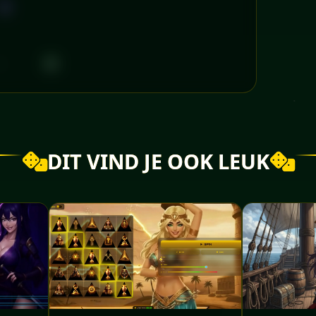
DIT VIND JE OOK LEUK