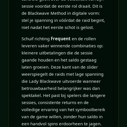
sessie voordat de eerste rol draait. Dit is
de Blackwave Method in digitale vorm:
stel je spanning in vóórdat de raid begint,
niet nadat het eerste schot is gelost.
Schuif richting
Frequent
en de rollen
leveren vaker winnende combinaties op:
kleinere uitbetalingen die de sessie
gaande houden en het saldo gestaag
laten groeien. Deze kant van de slider
weerspiegelt de raids met lage spanning
die Lady Blackwave uitvoerde wanneer
betrouwbaarheid belangrijker was dan
spektakel. Het past bij spelers die langere
sessies, consistente returns en de
volledige ervaring van het symboolbereik
van de game willen, zonder hun saldo in
een handvol spins erdoorheen te jagen.