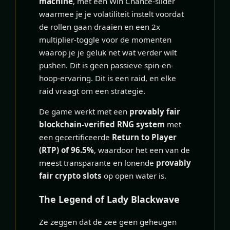
machine
, met een Win Chance-slider
waarmee je je volatiliteit instelt voordat
de rollen gaan draaien en een 2x
multiplier-toggle voor de momenten
waarop je je geluk net wat verder wilt
pushen. Dit is geen passieve spin-en-
hoop-ervaring. Dit is een raid, en elke
raid vraagt om een strategie.
De game werkt met een
provably fair
blockchain-verified RNG system
met
een gecertificeerde
Return to Player
(RTP) of 96.5%
, waardoor het een van de
meest transparante en lonende
provably
fair crypto slots
op open water is.
The Legend of Lady Blackwave
Ze zeggen dat de zee geen geheugen