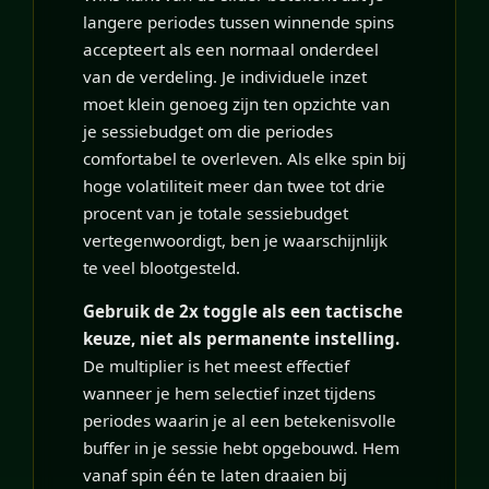
langere periodes tussen winnende spins
accepteert als een normaal onderdeel
van de verdeling. Je individuele inzet
moet klein genoeg zijn ten opzichte van
je sessiebudget om die periodes
comfortabel te overleven. Als elke spin bij
hoge volatiliteit meer dan twee tot drie
procent van je totale sessiebudget
vertegenwoordigt, ben je waarschijnlijk
te veel blootgesteld.
Gebruik de 2x toggle als een tactische
keuze, niet als permanente instelling.
De multiplier is het meest effectief
wanneer je hem selectief inzet tijdens
periodes waarin je al een betekenisvolle
buffer in je sessie hebt opgebouwd. Hem
vanaf spin één te laten draaien bij