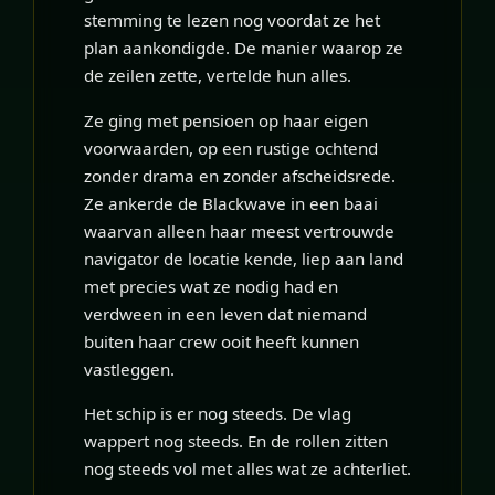
stemming te lezen nog voordat ze het
plan aankondigde. De manier waarop ze
de zeilen zette, vertelde hun alles.
Ze ging met pensioen op haar eigen
voorwaarden, op een rustige ochtend
zonder drama en zonder afscheidsrede.
Ze ankerde de Blackwave in een baai
waarvan alleen haar meest vertrouwde
navigator de locatie kende, liep aan land
met precies wat ze nodig had en
verdween in een leven dat niemand
buiten haar crew ooit heeft kunnen
vastleggen.
Het schip is er nog steeds. De vlag
wappert nog steeds. En de rollen zitten
nog steeds vol met alles wat ze achterliet.