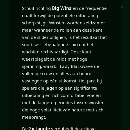
Schuif richting
Big Wins
en de frequentie
daalt terwijl de potentiële uitbetaling
scherp stijgt. Winsten worden zeldzamer,
maar wanneer de rollen aan deze kant
van de slider uitlijnen, is het resultaat het
soort sessiebepalende spin dat het
wachten rechtvaardigt. Deze kant
weerspiegelt de raids met hoge
spanning, waarbij Lady Blackwave de
volledige crew en alles aan boord
vastlegde op één uitkomst. Het past bij
spelers die jagen op een significante
uitbetaling en zich comfortabel voelen
met de langere periodes tussen winsten
die hoge volatiliteit van nature met zich
meebrengt.
De
2x toggle
verdubbelt de actieve