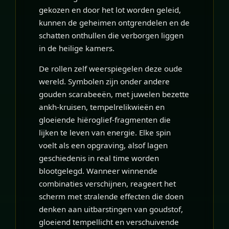
gekozen en door het lot worden geleid,
kunnen de geheimen ontgrendelen en de
schatten onthullen die verborgen liggen
in de heilige kamers.
De rollen zelf weerspiegelen deze oude
wereld. Symbolen zijn onder andere
gouden scarabeeën, met juwelen bezette
ankh-kruisen, tempelrelikwieën en
gloeiende hiëroglief-fragmenten die
lijken te leven van energie. Elke spin
voelt als een opgraving, alsof lagen
geschiedenis in real time worden
blootgelegd. Wanneer winnende
combinaties verschijnen, reageert het
scherm met stralende effecten die doen
denken aan uitbarstingen van goudstof,
gloeiend tempellicht en verschuivende