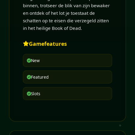
binnen, trotseer de blik van zijn bewaker
en ontdek of het lot je toestaat de
schatten op te eisen die verzegeld zitten
in het heilige Book of Dead.
Gamefeatures
New
Featured
Slots