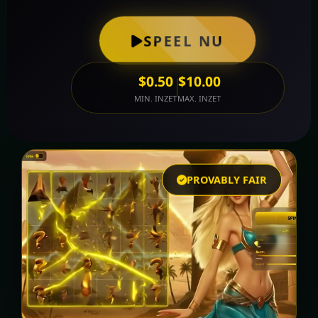
SPEEL NU
$0.50
$10.00
MIN. INZET
MAX. INZET
PROVABLY FAIR