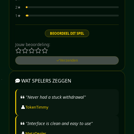
2★
1★
BEOORDEEL DIT SPEL
Jouw beoordeling:
Verzenden
WAT SPELERS ZEGGEN
"Never had a stuck withdrawal"
👤
TokenTimmy
"Interface is clean and easy to use"
👤
MetaDealer