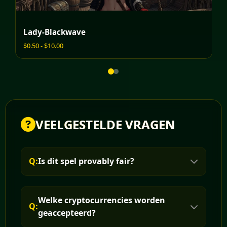
Lady-Blackwave
C
$0.50 - $10.00
$0
VEELGESTELDE VRAGEN
Q:
Is dit spel provably fair?
Welke cryptocurrencies worden
Q:
geaccepteerd?