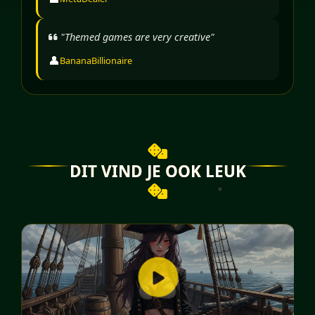
"Themed games are very creative"
👤
BananaBillionaire
DIT VIND JE OOK LEUK