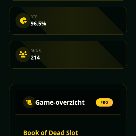
RTP
96.5%
RUNS
205
Game-overzicht
PRO
Book of Dead Slot