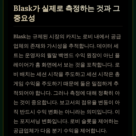
Blask가 실제로 측정하는 것과 그
중요성
Blask는 규제된 시장의 카지노 로비 내에서 공급
업체의 존재와 가시성을 추적합니다. 데이터 세
트는 운영자의 월말 백엔드 수익 원장이 아닌 플
레이어가 홈 화면에서 보는 것을 포착합니다. 로
비 배치는 세션 시작을 주도하고 세션 시작은 총
게임 수익을 주도하기 때문에 둘은 밀접하게 추
적되어야 합니다. 그러나 측정에 대해 정확히 아
는 것이 중요합니다. 보고서의 점유율 변동이 아
직 반드시 수익 변화는 아니라는 의미입니다. 이
는 포지셔닝 변화입니다. 로비 슬롯을 제어하는
공급업체가 다음 분기 수익을 제어합니다.