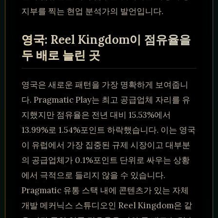
지부를 찍는 현업 분석가의 발언입니다.
영국: Reel Kingdom이 점유율을
두 배로 늘린 곳
영국은 새로운 패턴을 가장 명확하게 보여줍니
다. Pragmatic Play는 최고 공급업체 자리를 유
지했지만 점유율은 전년 대비 15.53%에서
13.99%로 1.54%포인트 하락했습니다. 이는 영국
이 유럽에서 가장 집중된 규제 시장이고 대부분
의 공급업체가 0.1%포인트 단위로 싸우는 상황
에서 극적으로 들리지 않을 수 있습니다.
Pragmatic 유통 스택 내에 콘텐츠가 있는 자체
개발 메커닉스 스튜디오인 Reel Kingdom은 같