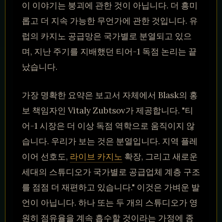
이 이야기는 붕괴에 관한 것이 아닙니다. 더 흥미
롭고 더 지속 가능한 무언가에 관한 것입니다. 유
럽의 카지노 공급망은 국가별로 분열되고 있으
며, 지난 주기를 지배했던 티어-1 독점 논리는 끝
났습니다.
가장 명확한 요약은 보고서 자체에서 Blask의 홍
보 책임자인 Vitaly Zubtsov가 제공합니다. "티
어-1 시장은 더 이상 독점 역학으로 움직이지 않
습니다. 우리가 보는 것은 분열입니다. 지역 플레
이어 선호도,
라이브 카지노
확장, 그리고 새로운
세대의 스튜디오가 국가별로 공급업체 계층 구조
를 점점 더 재편하고 있습니다." 이것은 가벼운 발
언이 아닙니다. 하나 또는 두 개의 스튜디오가 영
원히 점유율을 계속 흡수할 것이라는 가정에 종