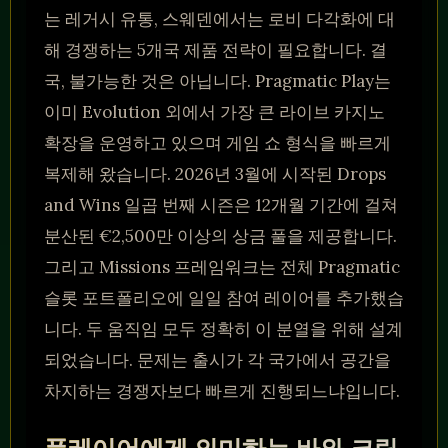
는 레거시 유통, 스웨덴에서는 로비 다각화에 대
해 경쟁하는 5개국 제품 전략이 필요합니다. 결
국, 불가능한 것은 아닙니다. Pragmatic Play는
이미 Evolution 외에서 가장 큰 라이브 카지노
확장을 운영하고 있으며 게임 쇼 형식을 빠르게
복제해 왔습니다. 2026년 3월에 시작된 Drops
and Wins 일곱 번째 시즌은 12개월 기간에 걸쳐
분산된 €2,500만 이상의 상금 풀을 제공합니다.
그리고 Missions 프레임워크는 전체 Pragmatic
슬롯 포트폴리오에 일일 참여 레이어를 추가했습
니다. 두 움직임 모두 정확히 이 분열을 위해 설계
되었습니다. 문제는 출시가 각 국가에서 공간을
차지하는 경쟁자보다 빠르게 진행되느냐입니다.