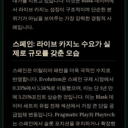
대가를 치르고 있습니다. 이것은 Blask 데이터에
서 라이브 카지노 성장이 구조적이며 단순한 분
위기가 아님을 보여주는 가장 강력한 경험적 사
례입니다.
스페인: 라이브 카지노 수요가 실
제로 규모를 갖춘 모습
스페인은 이탈리아 패턴을 더욱 극적인 수치로
반영합니다. Evolution은 스페인 규제 시장에서
0.33%에서 5.58%로 이동했으며, 이는 단 1년 만
에 5.25%포인트 상승한 것입니다. 이는 Blask 데
이터 세트의 유럽 전체 섹션에서 가장 큰 단일 공
급업체 변동입니다. Pragmatic Play와 Playtech
는 스페인에서 슬롯 포지션을 유지하거나 확장했