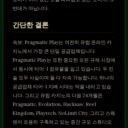
반대가 아닙니다.
간단한 결론
속보: Pragmatic Play는 여전히 유럽 온라인 카
지노에서 가장 큰 단일 공급업체입니다.
Pragmatic Play는 또한 중요한 모든 규제 시장에
서 동시에 티어-1 점유율을 잃고 있습니다. 두 진
술 모두 사실이며 둘 다 지속 가능합니다. 하나의
공급업체 티어-1 지배 시대는 막을 내리고 있습
니다. 그리고 유럽 카지노의 다음 24개월은
Pragmatic, Evolution, Hacksaw, Reel
Kingdom, Playtech, NoLimit City, 그리고 스웨
덴이 조용히 구축하고 있는 중간 규모 스튜디오