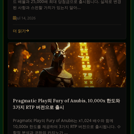
드 배율과 25,000배 최대 당첨금으로 출시됩니다. 실제로 변경
된 사항과 스핀할 가치가 있는지 알아...
Jul 14, 2026
더 읽기
Pragmatic Play의 Fury of Anubis, 10,000x 한도와
3가지 RTP 버전으로 출시
Pragmatic Play의 Fury of Anubis는 x1,024 배수와 함께
10,000x 한도를 제공하며 3가지 RTP 버전으로 출시됩니다. 수
학적 분석과 귀하의 카지노가 ...