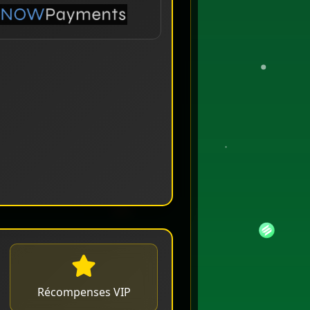
Récompenses VIP