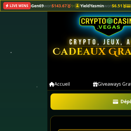
69
won
$143.67🥇
✨
YieldYasmin
won
$6.51🥉
🎰
ChainlinkCharlie
LIVE WINS
CRYPTO, JEUX, 
Cadeaux Gra
Accueil
Giveaways Grat
Dép