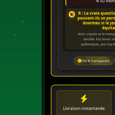
% ou même
R : La vraie quest
peuvent-ils se per
énormes si le je
équita
Nous croyons en la transp
durable. Nos bonus so
authentiques, pas trop b
100 % Transparent
Livraison instantanée