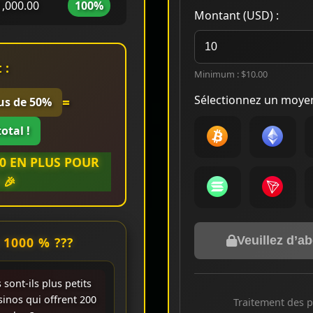
1,000.00
100%
Montant (USD) :
 :
Minimum : $10.00
Sélectionnez un moyen
=
us de 50%
otal !
0 EN PLUS POUR
 🎉
Veuillez d’a
1000 % ???
sont-ils plus petits
sinos qui offrent 200
Traitement des p