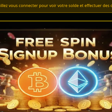
llez vous connecter pour voir votre solde et effectuer des