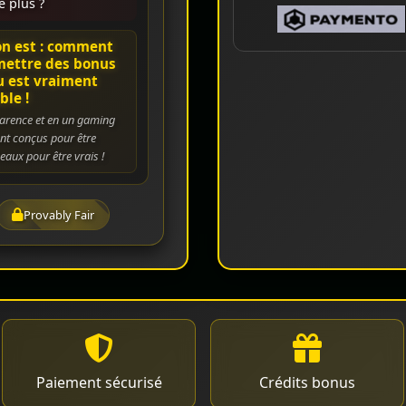
 plus ?
ion est : comment
mettre des bonus
u est vraiment
ble !
arence et en un gaming
nt conçus pour être
eaux pour être vrais !
Provably Fair
Paiement sécurisé
Crédits bonus