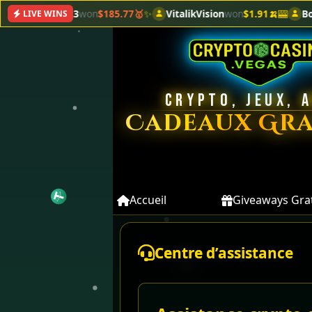
won
$185.77🥇
✨
VitalikVision
won
$1.91🍌
🎰
BoredNana17
won
$
LIVE WINS
CRYPTO, JEUX, 
Cadeaux Gra
Accueil
Giveaways Grat
Centre d’assistance