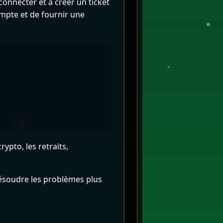
onnecter et à créer un ticket
ompte et de fournir une
ypto, les retraits,
résoudre les problèmes plus