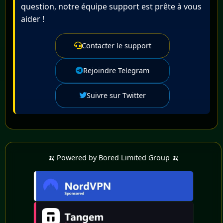
ce que vous pouvez vous permettre.
personnalisés
question, notre équipe support est prête à vous
aider !
De nouveaux jeux sont ajoutés chaque semaine.
Contacter le support
Rejoindre Telegram
Suivre sur Twitter
🍌 Powered by Bored Limited Group 🍌