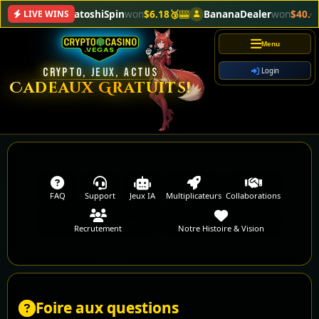
SatoshiSpin
won
$6.18🥉
🎰
BananaDealer
won
$40.64
LIVE WINS
Menu
CRYPTO, JEUX, ACTUS
Login
Cadeaux Gratuits!
FAQ
Support
Jeux IA
Multiplicateurs
Collaborations
Recrutement
Notre Histoire & Vision
Foire aux questions