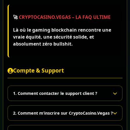
🚀
CRYPTOCASINO.VEGAS – LA FAQ ULTIME
Là où le gaming blockchain rencontre une
vraie équité, une sécurité solide, et
absolument zéro bullshit.
Compte & Support
1. Comment contacter le support client ?
Dans la section Compte, vous trouverez le Help
2. Comment m’inscrire sur CryptoCasino.Vegas ?
Desk. C’est votre centre de commande pour tous
vos besoins de support :
On a rendu l’inscription simple et sûre :