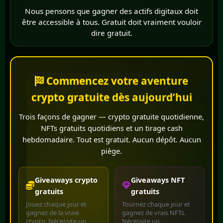
Nous pensons que gagner des actifs digitaux doit
être accessible à tous. Gratuit doit vraiment vouloir
dire gratuit.
Commencez votre aventure
crypto gratuite dès aujourd’hui
Trois façons de gagner — crypto gratuite quotidienne,
NFTs gratuits quotidiens et un tirage cash
hebdomadaire. Tout est gratuit. Aucun dépôt. Aucun
piège.
Giveaways crypto
Giveaways NFT
gratuits
gratuits
Jouez chaque jour et
Tournez chaque jour et
gagnez de la vraie
gagnez de vrais NFTs.
crypto. Nécessite un
Nécessite un