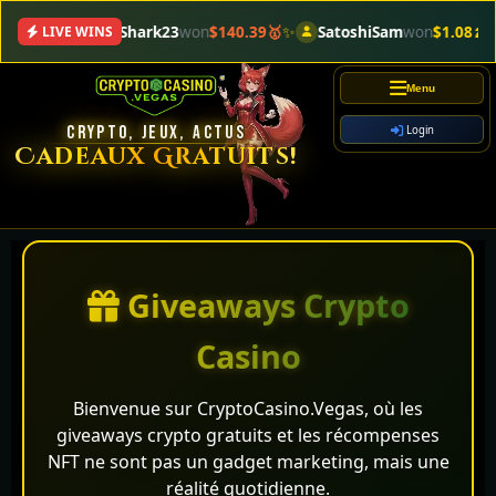
SlotShark23
won
$140.39🥇
✨
SatoshiSam
won
$1.08🍌
🎰
E
LIVE WINS
Menu
CRYPTO, JEUX, ACTUS
Login
Cadeaux Gratuits!
Giveaways Crypto
Casino
Bienvenue sur CryptoCasino.Vegas, où les
giveaways crypto gratuits et les récompenses
NFT ne sont pas un gadget marketing, mais une
réalité quotidienne.