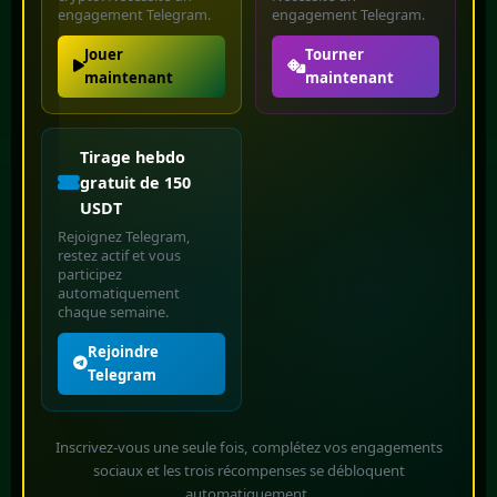
engagement Telegram.
engagement Telegram.
Jouer
Tourner
maintenant
maintenant
Tirage hebdo
gratuit de 150
USDT
Rejoignez Telegram,
restez actif et vous
participez
automatiquement
chaque semaine.
Rejoindre
Telegram
Inscrivez-vous une seule fois, complétez vos engagements
sociaux et les trois récompenses se débloquent
automatiquement.