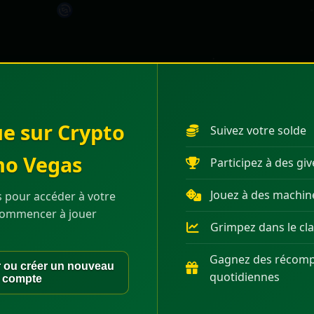
e sur Crypto
Suivez votre solde
no Vegas
Participez à des gi
Jouez à des machin
 pour accéder à votre
commencer à jouer
Grimpez dans le cl
Gagnez des récom
 ou créer un nouveau
quotidiennes
compte