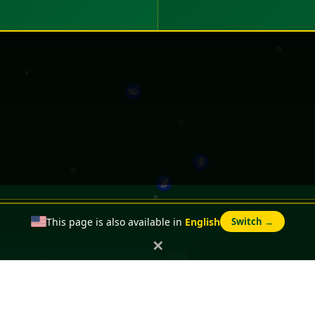
This page is also available in
English
Switch →
🍌 Powered by Bored Limited Group 🍌
✕
gram
Twitter
Referrals
Multiplicateurs
Collaboratio