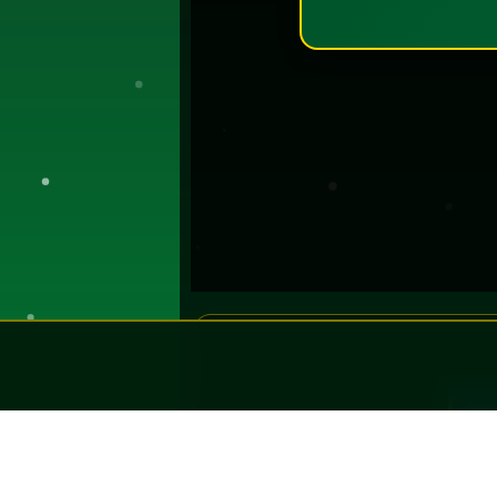
FAQ
Support
Tele