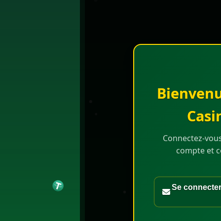
Bienvenu
Casi
Connectez-vous
compte et 
Se connecter