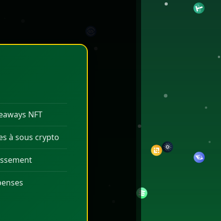
veaways NFT
es à sous crypto
assement
penses