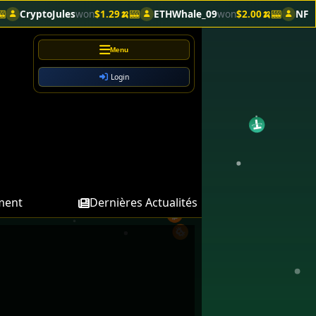
yptoJules
won
$1.29🍌
🎰
ETHWhale_09
won
$2.00🍌
🎰
NFTQueen
Menu
Login
ment
Dernières Actualités