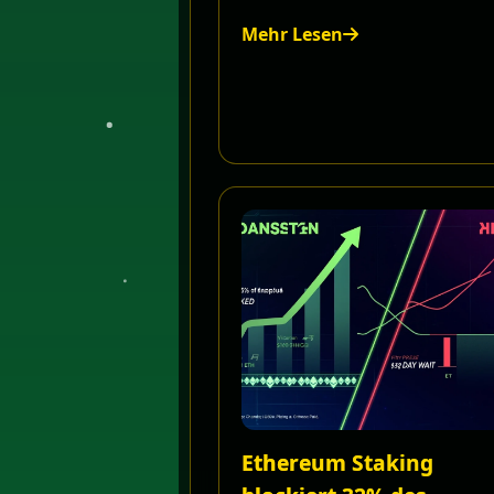
Mehr Lesen
Ethereum Staking