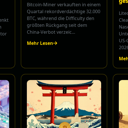
ges
Bitcoin-Miner verkauften in einem
Quartal rekordverdächtige 32.000
Lite
BTC, während die Difficulty den
enkt
Cle
größten Rückgang seit dem
n
Nas
China-Verbot verzeic...
otor
Unt
US-
Mehr Lesen
2026
Meh