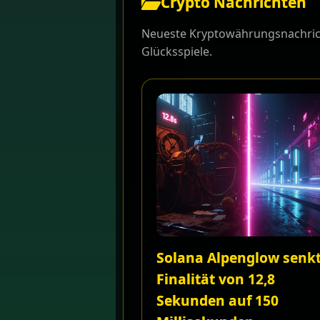
Crypto Nachrichten
Neueste Kryptowährungsnachricht
Glücksspiele.
Solana Alpenglow senk
Finalität von 12,8
Sekunden auf 150