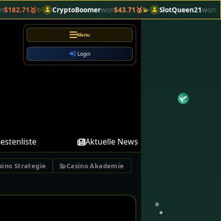
oBoomer
won
$43.71🥈
💫
SlotQueen21
won
$0.81🍌
🎰
LuckySpin9
estenliste
Aktuelle News
Menu
Login
sino Strategie
Casino Akademie