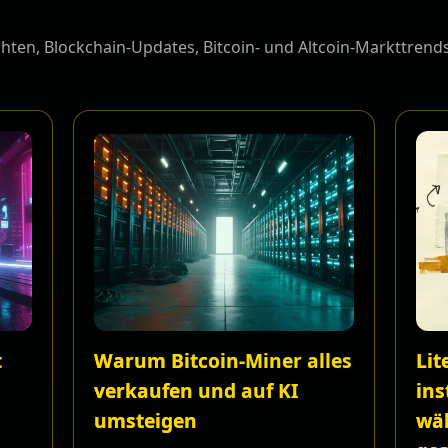
en, Blockchain-Updates, Bitcoin- und Altcoin-Markttrends 
t
Warum Bitcoin-Miner alles
Lit
verkaufen und auf KI
ins
umsteigen
wäh