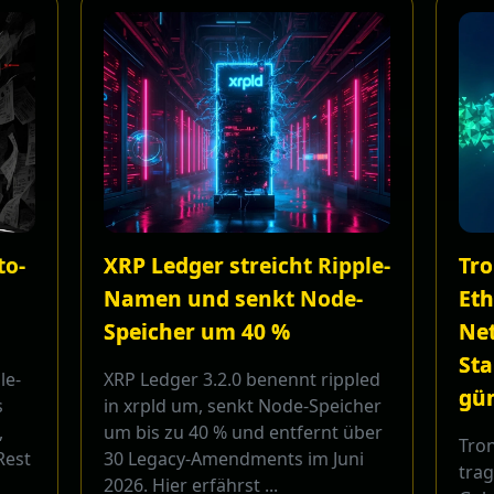
to-
XRP Ledger streicht Ripple-
Tro
Namen und senkt Node-
Et
Speicher um 40 %
Ne
Sta
le-
XRP Ledger 3.2.0 benennt rippled
gün
s
in xrpld um, senkt Node-Speicher
,
um bis zu 40 % und entfernt über
Tro
Rest
30 Legacy-Amendments im Juni
trag
2026. Hier erfährst ...