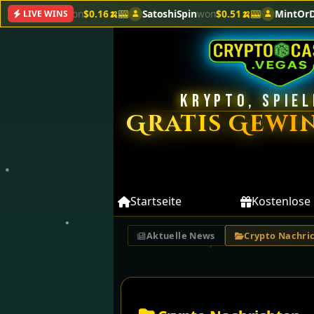
6🍌
🎰
SatoshiSpin
won
$0.51🍌
🎰
MintOrDie
won
$1.97🍌
🎰
Pap
LIVE WINS
Startseite
Kostenlose
KRYPTO, SPIEL
Gratis Gewin
Aktuelle News
Crypto Nachri