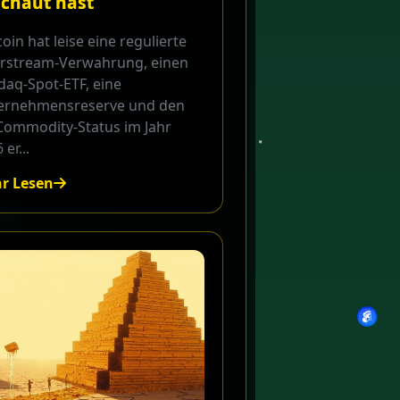
chaut hast
coin hat leise eine regulierte
arstream-Verwahrung, einen
daq-Spot-ETF, eine
ernehmensreserve und den
Commodity-Status im Jahr
 er...
r Lesen