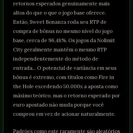
retornos esperados genuinamente mais
altos do que o que o jogo base oferece.
Então, Sweet Bonanza roda seu RTP de
compra de bônus no mesmo nível do jogo
base, cerca de 96,48%. Os jogos da Nolimit
City geralmente mantêm o mesmo RTP
independentemente do método de
entrada... O potencial de variância em seus
bônus é extremo, com títulos como Fire in
the Hole excedendo 50.000x a aposta como
máximo teórico, mas o retorno esperado por
euro apostado não muda porque você
comprou em vez de acionar naturalmente.
Padrões como este raramente são aleatórios