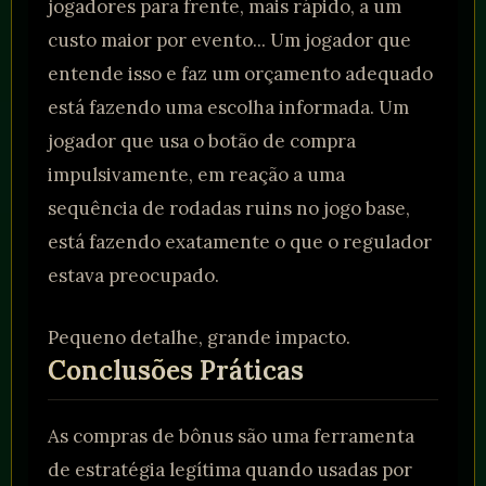
jogadores para frente, mais rápido, a um
custo maior por evento... Um jogador que
entende isso e faz um orçamento adequado
está fazendo uma escolha informada. Um
jogador que usa o botão de compra
impulsivamente, em reação a uma
sequência de rodadas ruins no jogo base,
está fazendo exatamente o que o regulador
estava preocupado.
Pequeno detalhe, grande impacto.
Conclusões Práticas
As compras de bônus são uma ferramenta
de estratégia legítima quando usadas por