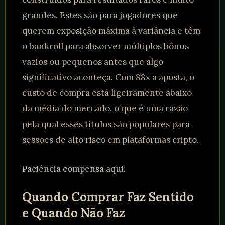
grandes. Estes são para jogadores que
querem exposição máxima à variância e têm
o bankroll para absorver múltiplos bônus
vazios ou pequenos antes que algo
significativo aconteça. Com 88x a aposta, o
custo de compra está ligeiramente abaixo
da média do mercado, o que é uma razão
pela qual esses títulos são populares para
sessões de alto risco em plataformas cripto.
Paciência compensa aqui.
Quando Comprar Faz Sentido
e Quando Não Faz