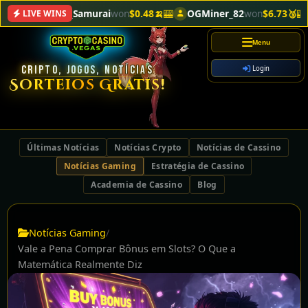
toshi_Samurai
won
$0.48🍌
🎰
OGMiner_82
won
$6.73🥉
🎰
ApeFes
LIVE WINS
Menu
CRIPTO, JOGOS, NOTÍCIAS
Login
Sorteios Grátis!
Últimas Notícias
Notícias Crypto
Notícias de Cassino
Notícias Gaming
Estratégia de Cassino
Academia de Cassino
Blog
Notícias Gaming
/
Vale a Pena Comprar Bônus em Slots? O Que a
Matemática Realmente Diz