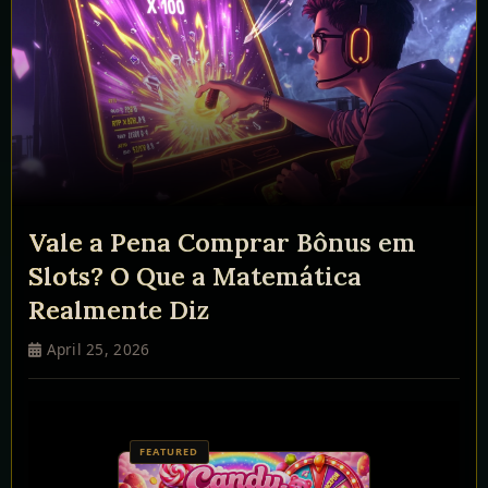
Vale a Pena Comprar Bônus em
Slots? O Que a Matemática
Realmente Diz
April 25, 2026