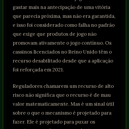
gastar mais na antecipação de uma vitória
que parecia próxima, mas não era garantida,
e isso foi considerado como falha no padrão
que exige que produtos de jogo não
promovam ativamente o jogo contínuo. Os
cassinos licenciados no Reino Unido têm o
recurso desabilitado desde que a aplicação
foi reforçada em 2021.
Reguladores chamarem um recurso de alto
risco não significa que o recurso é de mau
valor matematicamente. Mas é um sinal útil
sobre o que o mecanismo é projetado para
fazer. Ele é projetado para puxar os