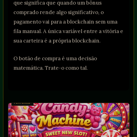
que significa que quando um bônus
comprado rende algo significativo, o
pagamento vai para a blockchain sem uma
fila manual. A única variável entre a vitória e
sua carteira é a própria blockchain.
O botão de compra é uma decisão
matemática. Trate-o como tal.