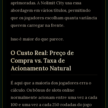
aprimoradas. A Nolimit City usa essa
abordagem em vários títulos, permitindo
que os jogadores escolham quanta variância
querem carregar na frente.
Isso é maior do que parece.
O Custo Real: Preço de
Compra vs. Taxa de
Acionamento Natural
É aqui que a maioria dos jogadores erra o
cálculo. Os bônus de slots online
normalmente acionam entre uma vez a cada
100 e uma vez a cada 250 rodadas do jogo