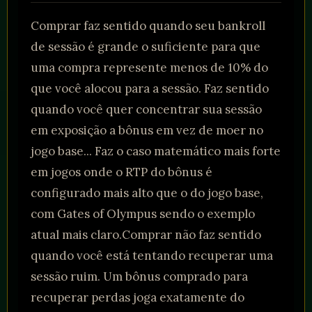
Comprar faz sentido quando seu bankroll
de sessão é grande o suficiente para que
uma compra represente menos de 10% do
que você alocou para a sessão. Faz sentido
quando você quer concentrar sua sessão
em exposição a bônus em vez de moer no
jogo base... Faz o caso matemático mais forte
em jogos onde o RTP do bônus é
configurado mais alto que o do jogo base,
com Gates of Olympus sendo o exemplo
atual mais claro.Comprar não faz sentido
quando você está tentando recuperar uma
sessão ruim. Um bônus comprado para
recuperar perdas joga exatamente do