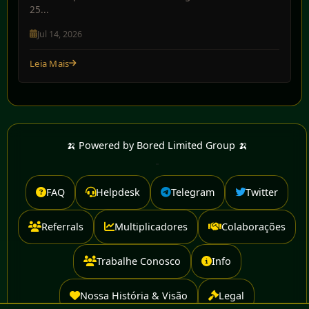
25...
Jul 14, 2026
Leia Mais
🍌 Powered by Bored Limited Group 🍌
FAQ
Helpdesk
Telegram
Twitter
Referrals
Multiplicadores
Colaborações
Trabalhe Conosco
Info
Nossa História & Visão
Legal