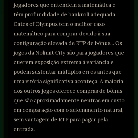
jogadores que entendem a matemática e
têm profundidade de bankroll adequada.
Gates of Olympus tem o melhor caso
matemático para comprar devido à sua
configuração elevada de RTP de bônus... Os
jogos da Nolimit City são para jogadores que
querem exposição extrema à variância e
podem sustentar múltiplos erros antes que
uma vitória significativa aconteça. A maioria
dos outros jogos oferece compras de bônus
que são aproximadamente neutras em custo
em comparação com o acionamento natural,
sem vantagem de RTP para pagar pela
entrada.