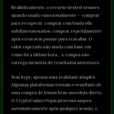
Realisticamente, o recurso destrói sessões
quando usado emocionalmente — comprar
para recuperar, comprar com bankrolls
subdimensionados, comprar repetidamente
após erros sem pausar para reavaliar. O
valor esperado não muda com base em
como foi a última hora... A compra não
carrega memória de resultados anteriores.
Sem hype, apenas uma realidade simples.
Algumas plataformas tornam o resultado de
uma compra de bônus bem-sucedida direto.
O CryptoCasino.Vegas processa saques
automaticamente após qualquer sessão, o