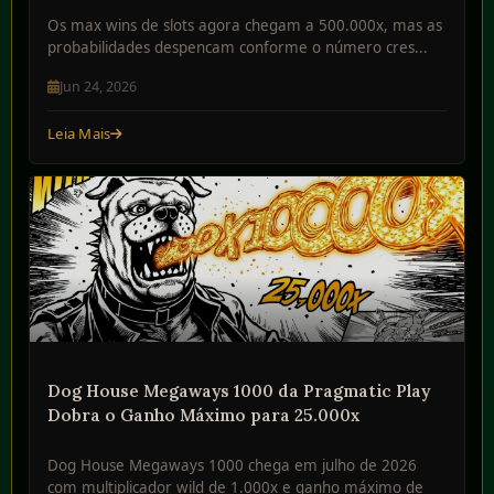
Os max wins de slots agora chegam a 500.000x, mas as
probabilidades despencam conforme o número cres...
Jun 24, 2026
Leia Mais
Dog House Megaways 1000 da Pragmatic Play
Dobra o Ganho Máximo para 25.000x
Dog House Megaways 1000 chega em julho de 2026
com multiplicador wild de 1.000x e ganho máximo de