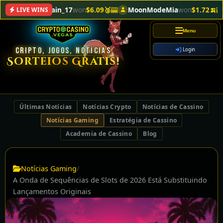
RektAgain_17
won
$6.09🥉
🎰
MoonModeMia
won
$1.72🍌
🎰
Led
LIVE WINS
Menu
CRIPTO, JOGOS, NOTÍCIAS
Login
Sorteios Grátis!
Últimas Notícias
Notícias Crypto
Notícias de Cassino
Notícias Gaming
Estratégia de Cassino
Academia de Cassino
Blog
Notícias Gaming
/
A Onda de Sequências de Slots de 2026 Está Substituindo
Lançamentos Originais