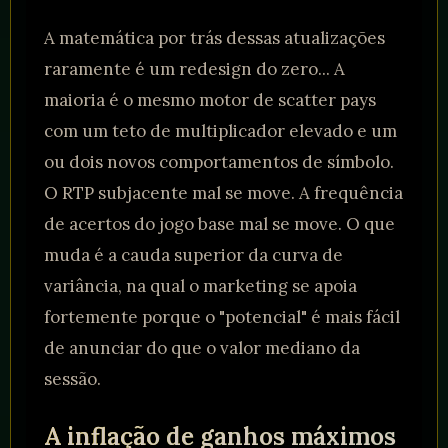
A matemática por trás dessas atualizações
raramente é um redesign do zero... A
maioria é o mesmo motor de scatter pays
com um teto de multiplicador elevado e um
ou dois novos comportamentos de símbolo.
O RTP subjacente mal se move. A frequência
de acertos do jogo base mal se move. O que
muda é a cauda superior da curva de
variância, na qual o marketing se apoia
fortemente porque o "potencial" é mais fácil
de anunciar do que o valor mediano da
sessão.
A inflação de ganhos máximos