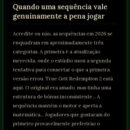
Quando uma sequência vale
genuinamente a pena jogar
Acredite ou não, as sequências em 2026 se
enquadram em aproximadamente três
categorias. A primeira é a atualização
merecida, onde o estúdio usou a segunda
tentativa para consertar o que a primeira
versão errou. True Grit Redemption 2 está
aqui. O original era amado, mas tinha uma
estrutura de bônus inconsistente... A
sequência mantém o motor e aperta a
matemática... Jogadores que gostaram do
primeiro provavelmente preferirão o