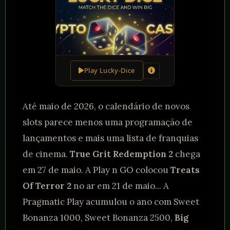
Play Lucky-Dice
Até maio de 2026, o calendário de novos
slots parece menos uma programação de
lançamentos e mais uma lista de franquias
de cinema.
True Grit Redemption 2
chega
em 27 de maio. A Play n GO colocou
Treats
Of Terror 2
no ar em 21 de maio... A
Pragmatic Play acumulou o ano com Sweet
Bonanza 1000, Sweet Bonanza 2500,
Big