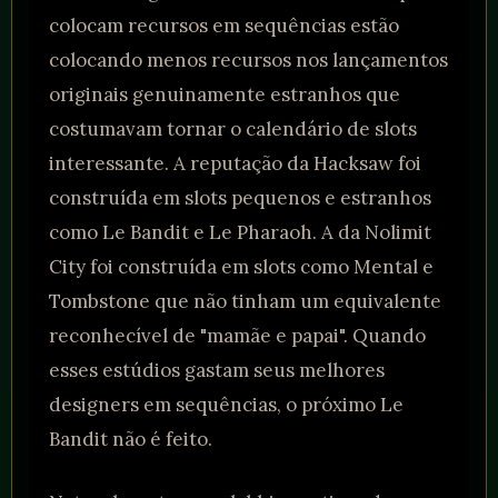
colocam recursos em sequências estão
colocando menos recursos nos lançamentos
originais genuinamente estranhos que
costumavam tornar o calendário de slots
interessante. A reputação da Hacksaw foi
construída em slots pequenos e estranhos
como Le Bandit e Le Pharaoh. A da Nolimit
City foi construída em slots como Mental e
Tombstone que não tinham um equivalente
reconhecível de "mamãe e papai". Quando
esses estúdios gastam seus melhores
designers em sequências, o próximo Le
Bandit não é feito.