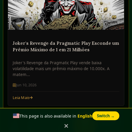
Joker's Revenge da Pragmatic Play Esconde um
Prêmio Máximo de 1 em 21 Milhões
Joker's Revenge da Pragmatic Play vende baixa
volatilidade mais um prêmio máximo de 10.000x. A
matem...
Jun 10, 2026
Leia Mais
This page is also available in
English
Switch →
✕