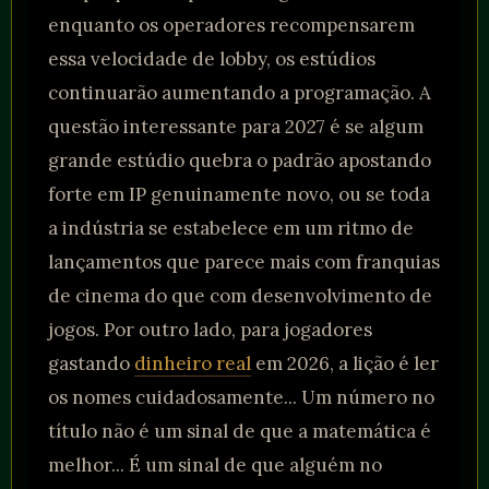
enquanto os operadores recompensarem
essa velocidade de lobby, os estúdios
continuarão aumentando a programação. A
questão interessante para 2027 é se algum
grande estúdio quebra o padrão apostando
forte em IP genuinamente novo, ou se toda
a indústria se estabelece em um ritmo de
lançamentos que parece mais com franquias
de cinema do que com desenvolvimento de
jogos. Por outro lado, para jogadores
gastando
dinheiro real
em 2026, a lição é ler
os nomes cuidadosamente... Um número no
título não é um sinal de que a matemática é
melhor... É um sinal de que alguém no