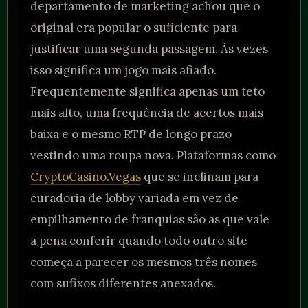
departamento de marketing achou que o
original era popular o suficiente para
justificar uma segunda passagem. Às vezes
isso significa um jogo mais afiado.
Frequentemente significa apenas um teto
mais alto, uma frequência de acertos mais
baixa e o mesmo RTP de longo prazo
vestindo uma roupa nova. Plataformas como
CryptoCasino.Vegas
que se inclinam para
curadoria de lobby variada em vez de
empilhamento de franquias são as que vale
a pena conferir quando todo outro site
começa a parecer os mesmos três nomes
com sufixos diferentes anexados.