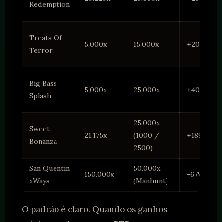
Redemption
Treats Of
5.000x
15.000x
+200%
Terror
Big Bass
5.000x
25.000x
+400%
Splash
25.000x
Sweet
21.175x
(1000 /
+18%
Bonanza
2500)
San Quentin
50.000x
150.000x
-67%
xWays
(Manhunt)
O padrão é claro. Quando os ganhos