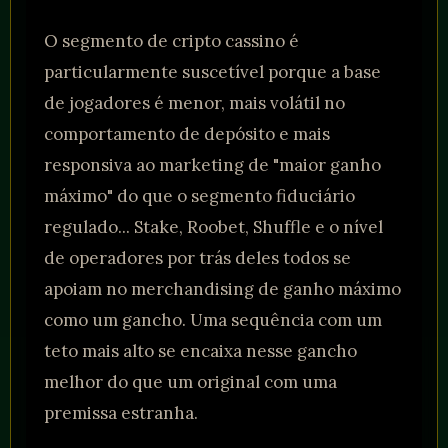
O segmento de cripto cassino é
particularmente suscetível porque a base
de jogadores é menor, mais volátil no
comportamento de depósito e mais
responsiva ao marketing de "maior ganho
máximo" do que o segmento fiduciário
regulado... Stake, Roobet, Shuffle e o nível
de operadores por trás deles todos se
apoiam no merchandising de ganho máximo
como um gancho. Uma sequência com um
teto mais alto se encaixa nesse gancho
melhor do que um original com uma
premissa estranha.