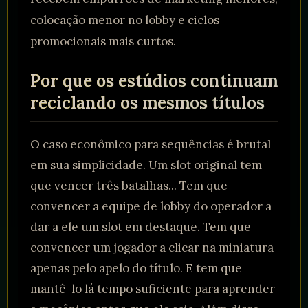
colocação menor no lobby e ciclos
promocionais mais curtos.
Por que os estúdios continuam
reciclando os mesmos títulos
O caso econômico para sequências é brutal
em sua simplicidade. Um slot original tem
que vencer três batalhas... Tem que
convencer a equipe de lobby do operador a
dar a ele um slot em destaque. Tem que
convencer um jogador a clicar na miniatura
apenas pelo apelo do título. E tem que
mantê-lo lá tempo suficiente para aprender