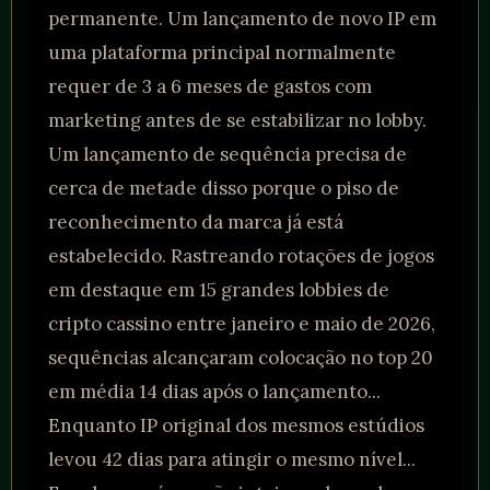
permanente. Um lançamento de novo IP em
uma plataforma principal normalmente
requer de 3 a 6 meses de gastos com
marketing antes de se estabilizar no lobby.
Um lançamento de sequência precisa de
cerca de metade disso porque o piso de
reconhecimento da marca já está
estabelecido. Rastreando rotações de jogos
em destaque em 15 grandes lobbies de
cripto cassino entre janeiro e maio de 2026,
sequências alcançaram colocação no top 20
em média 14 dias após o lançamento...
Enquanto IP original dos mesmos estúdios
levou 42 dias para atingir o mesmo nível...