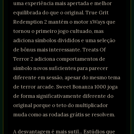
uma experiência mais apertada e melhor
equilibrada do que o original. True Grit
Redemption 2 mantém o motor xWays que
tornou o primeiro jogo cultuado, mas
adiciona símbolos divididos e uma seleção
de bônus mais interessante. Treats Of
Terror 2 adiciona comportamentos de
símbolo novos suficientes para parecer
diferente em sessão, apesar do mesmo tema
de terror arcade. Sweet Bonanza 1000 joga
de forma significativamente diferente do
original porque o teto do multiplicador
muda como as rodadas grátis se resolvem.
A desvantagem é mais sutil... Estúdios que