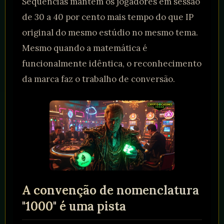
Sequências mantêm os jogadores em sessão
de 30 a 40 por cento mais tempo do que IP
original do mesmo estúdio no mesmo tema.
Mesmo quando a matemática é
funcionalmente idêntica, o reconhecimento
da marca faz o trabalho de conversão.
A convenção de nomenclatura
"1000" é uma pista