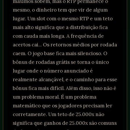
máximos sobem, mas o RTP permanece o
mesmo, o dinheiro tem que vir de algum
lugar. Um slot com o mesmo RTP e um teto
mais alto significa que a distribuição fica
com cauda mais longa. A frequência de
acertos cai... Os retornos médios por rodada
caem. O jogo base fica mais silencioso. O
bônus de rodadas grátis se torna o único
lugar onde o número anunciado é
realmente alcançável, e o caminho para esse
bônus fica mais difícil. Além disso, isso não é
um problema moral. É um problema
matemático que os jogadores precisam ler
corretamente. Um teto de 25.000x não
significa que ganhos de 25.000x são comuns