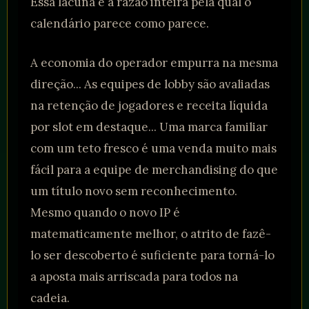
Essa lacuna é a razão inteira pela qual o
calendário parece como parece.
A economia do operador empurra na mesma
direção... As equipes de lobby são avaliadas
na retenção de jogadores e receita líquida
por slot em destaque... Uma marca familiar
com um teto fresco é uma venda muito mais
fácil para a equipe de merchandising do que
um título novo sem reconhecimento.
Mesmo quando o novo IP é
matematicamente melhor, o atrito de fazê-
lo ser descoberto é suficiente para torná-lo
a aposta mais arriscada para todos na
cadeia.