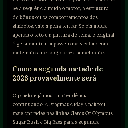
Se a sequência muda o motor, a estrutura
de bônus ou os comportamentos dos
símbolos, vale a pena tentar. Se ela muda
apenas o teto e a pintura do tema, o original
é geralmente um passeio mais calmo com
matemática de longo prazo semelhante.
Como a segunda metade de
2026 provavelmente será
O pipeline já mostra a tendência
continuando. A Pragmatic Play sinalizou
mais entradas nas linhas Gates Of Olympus,
Sugar Rush e Big Bass para a segunda