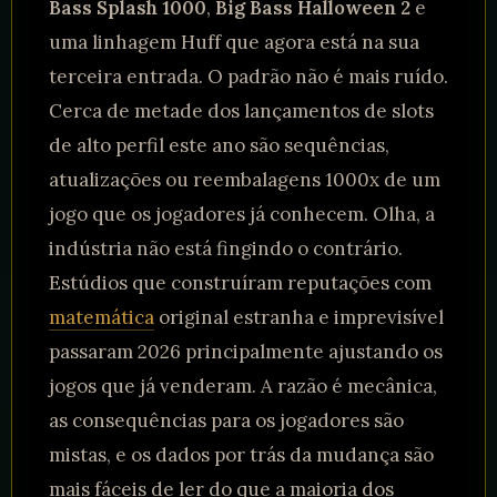
Bass Splash 1000
,
Big Bass Halloween 2
e
uma linhagem Huff que agora está na sua
terceira entrada. O padrão não é mais ruído.
Cerca de metade dos lançamentos de slots
de alto perfil este ano são sequências,
atualizações ou reembalagens 1000x de um
jogo que os jogadores já conhecem. Olha, a
indústria não está fingindo o contrário.
Estúdios que construíram reputações com
matemática
original estranha e imprevisível
passaram 2026 principalmente ajustando os
jogos que já venderam. A razão é mecânica,
as consequências para os jogadores são
mistas, e os dados por trás da mudança são
mais fáceis de ler do que a maioria dos