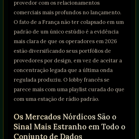
provedor com os relacionamentos
comerciais mais profundos no lançamento.
O fato de a França não ter colapsado em um
padrão de um único estúdio é a evidência
mais clara de que os operadores em 2026
estão diversificando seus portfólios de
provedores por design, em vez de aceitar a
concentração legada que a última onda
regulada produziu. O lobby francês se
parece mais com uma playlist curada do que
com uma estação de rádio padrão.
Os Mercados Nórdicos São o
Sinal Mais Estranho em Todo o
Conjunto de Dados