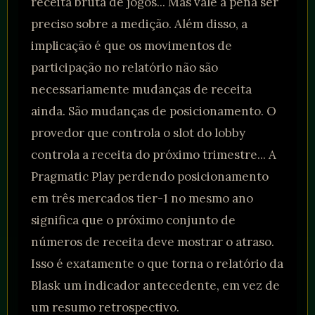
receita bruta de jogos... Mas vale a pena ser
preciso sobre a medição. Além disso, a
implicação é que os movimentos de
participação no relatório não são
necessariamente mudanças de receita
ainda. São mudanças de posicionamento. O
provedor que controla o slot do lobby
controla a receita do próximo trimestre... A
Pragmatic Play perdendo posicionamento
em três mercados tier-1 no mesmo ano
significa que o próximo conjunto de
números de receita deve mostrar o atraso.
Isso é exatamente o que torna o relatório da
Blask um indicador antecedente, em vez de
um resumo retrospectivo.