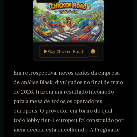
Play Chicken-Road
Em retrospectiva, novos dados da empresa
de análise Blask, divulgados no final de maio
de 2026, trazem um resultado incômodo
para a mesa de todos os operadores
europeus. O provedor em torno do qual
todo lobby tier-1 europeu foi construído por
meia década está encolhendo. A Pragmatic