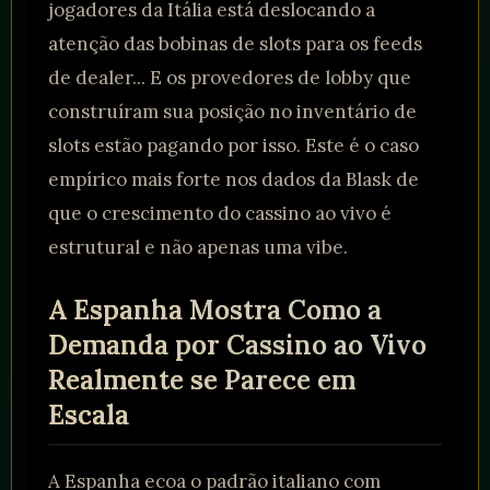
jogadores da Itália está deslocando a
atenção das bobinas de slots para os feeds
de dealer... E os provedores de lobby que
construíram sua posição no inventário de
slots estão pagando por isso. Este é o caso
empírico mais forte nos dados da Blask de
que o crescimento do cassino ao vivo é
estrutural e não apenas uma vibe.
A Espanha Mostra Como a
Demanda por Cassino ao Vivo
Realmente se Parece em
Escala
A Espanha ecoa o padrão italiano com