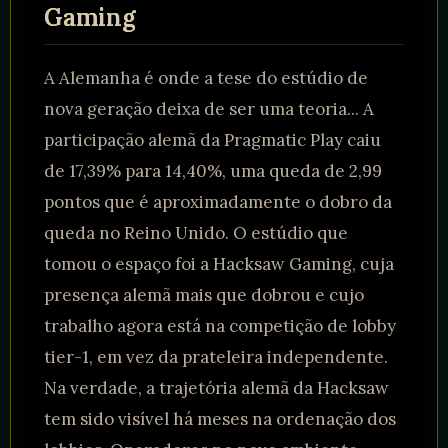
Gaming
A Alemanha é onde a tese do estúdio de
nova geração deixa de ser uma teoria... A
participação alemã da Pragmatic Play caiu
de 17,39% para 14,40%, uma queda de 2,99
pontos que é aproximadamente o dobro da
queda no Reino Unido. O estúdio que
tomou o espaço foi a Hacksaw Gaming, cuja
presença alemã mais que dobrou e cujo
trabalho agora está na competição de lobby
tier-1, em vez da prateleira independente.
Na verdade, a trajetória alemã da Hacksaw
tem sido visível há meses na ordenação dos