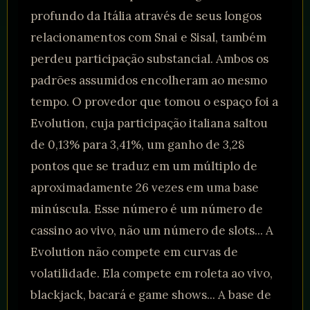
profundo da Itália através de seus longos
relacionamentos com Snai e Sisal, também
perdeu participação substancial. Ambos os
padrões assumidos encolheram ao mesmo
tempo. O provedor que tomou o espaço foi a
Evolution, cuja participação italiana saltou
de 0,13% para 3,41%, um ganho de 3,28
pontos que se traduz em um múltiplo de
aproximadamente 26 vezes em uma base
minúscula. Esse número é um número de
cassino ao vivo, não um número de slots... A
Evolution não compete em curvas de
volatilidade. Ela compete em roleta ao vivo,
blackjack, bacará e game shows... A base de