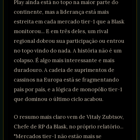
Play ainda está no topo na maior parte do
continente, mas a liderança está mais
estreita em cada mercado tier-1 que a Blask
monitorou... E em três deles, um rival
regional dobrou sua participação ou entrou
no topo vindo do nada. A história não é um
colapso. É algo mais interessante e mais
duradouro. A cadeia de suprimentos de
cassinos na Europa está se fragmentando
país por país, e a lógica de monopólio tier-1
que dominou o último ciclo acabou.
O resumo mais claro vem de Vitaly Zubtsov,
Chefe de RP da Blask, no próprio relatório...
"Mercados tier-1 não estão mais se