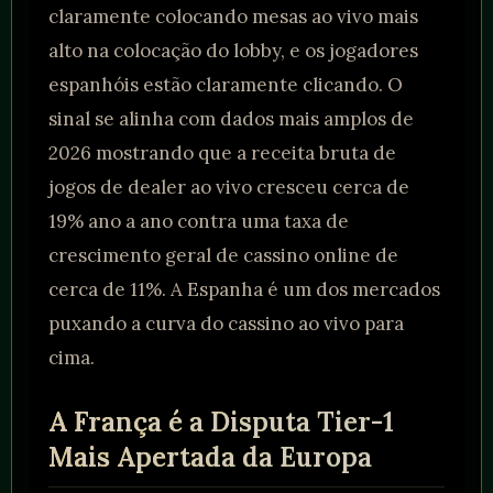
claramente colocando mesas ao vivo mais
alto na colocação do lobby, e os jogadores
espanhóis estão claramente clicando. O
sinal se alinha com dados mais amplos de
2026 mostrando que a receita bruta de
jogos de dealer ao vivo cresceu cerca de
19% ano a ano contra uma taxa de
crescimento geral de cassino online de
cerca de 11%. A Espanha é um dos mercados
puxando a curva do cassino ao vivo para
cima.
A França é a Disputa Tier-1
Mais Apertada da Europa