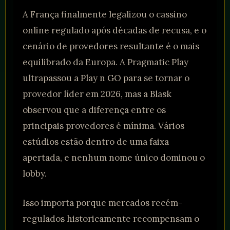
A França finalmente legalizou o cassino
online regulado após décadas de recusa, e o
cenário de provedores resultante é o mais
equilibrado da Europa. A Pragmatic Play
ultrapassou a Play n GO para se tornar o
provedor líder em 2026, mas a Blask
observou que a diferença entre os
principais provedores é mínima. Vários
estúdios estão dentro de uma faixa
apertada, e nenhum nome único dominou o
lobby.
Isso importa porque mercados recém-
regulados historicamente recompensam o