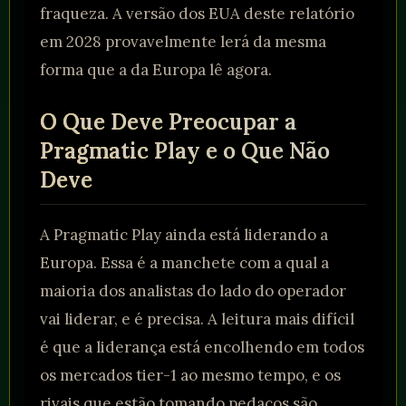
fraqueza. A versão dos EUA deste relatório
em 2028 provavelmente lerá da mesma
forma que a da Europa lê agora.
O Que Deve Preocupar a
Pragmatic Play e o Que Não
Deve
A Pragmatic Play ainda está liderando a
Europa. Essa é a manchete com a qual a
maioria dos analistas do lado do operador
vai liderar, e é precisa. A leitura mais difícil
é que a liderança está encolhendo em todos
os mercados tier-1 ao mesmo tempo, e os
rivais que estão tomando pedaços são