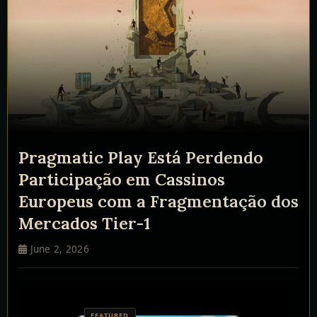
Pragmatic Play Está Perdendo
Participação em Cassinos
Europeus com a Fragmentação dos
Mercados Tier-1
June 2, 2026