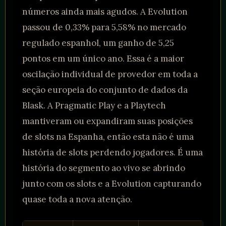
números ainda mais agudos. A Evolution
passou de 0,33% para 5,58% no mercado
regulado espanhol, um ganho de 5,25
pontos em um único ano. Essa é a maior
oscilação individual de provedor em toda a
seção europeia do conjunto de dados da
Blask. A Pragmatic Play e a Playtech
mantiveram ou expandiram suas posições
de slots na Espanha, então esta não é uma
história de slots perdendo jogadores. É uma
história do segmento ao vivo se abrindo
junto com os slots e a Evolution capturando
quase toda a nova atenção.