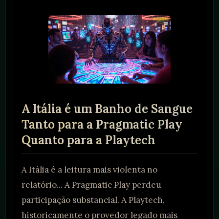
A Itália é um Banho de Sangue
Tanto para a Pragmatic Play
Quanto para a Playtech
A Itália é a leitura mais violenta no
relatório... A Pragmatic Play perdeu
participação substancial. A Playtech,
historicamente o provedor legado mais