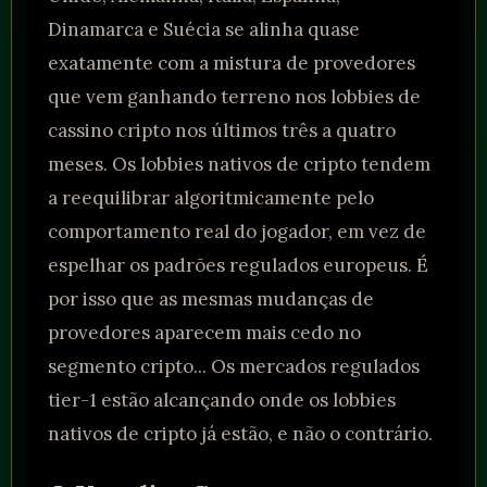
Dinamarca e Suécia se alinha quase
exatamente com a mistura de provedores
que vem ganhando terreno nos lobbies de
cassino cripto nos últimos três a quatro
meses. Os lobbies nativos de cripto tendem
a reequilibrar algoritmicamente pelo
comportamento real do jogador, em vez de
espelhar os padrões regulados europeus. É
por isso que as mesmas mudanças de
provedores aparecem mais cedo no
segmento cripto... Os mercados regulados
tier-1 estão alcançando onde os lobbies
nativos de cripto já estão, e não o contrário.