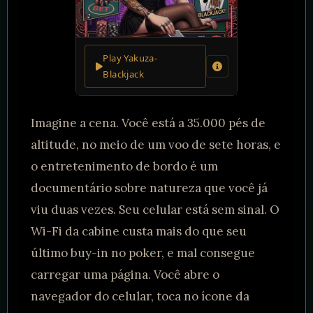
Play Yakuza-
Blackjack
Imagine a cena. Você está a 35.000 pés de
altitude, no meio de um voo de sete horas, e
o entretenimento de bordo é um
documentário sobre natureza que você já
viu duas vezes. Seu celular está sem sinal. O
Wi-Fi da cabine custa mais do que seu
último buy-in no poker, e mal consegue
carregar uma página. Você abre o
navegador do celular, toca no ícone da