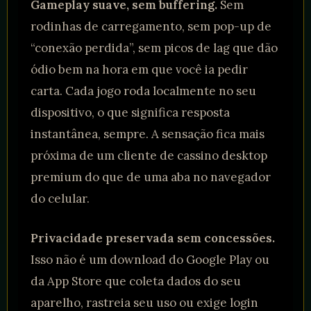
Gameplay suave, sem buffering.
Sem
rodinhas de carregamento, sem pop-up de
“conexão perdida”, sem picos de lag que dão
ódio bem na hora em que você ia pedir
carta. Cada jogo roda localmente no seu
dispositivo, o que significa resposta
instantânea, sempre. A sensação fica mais
próxima de um cliente de cassino desktop
premium do que de uma aba no navegador
do celular.
Privacidade preservada sem concessões.
Isso não é um download do Google Play ou
da App Store que coleta dados do seu
aparelho, rastreia seu uso ou exige login