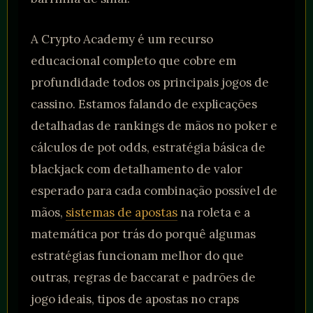
A Crypto Academy é um recurso
educacional completo que cobre em
profundidade todos os principais jogos de
cassino. Estamos falando de explicações
detalhadas de rankings de mãos no poker e
cálculos de pot odds, estratégia básica de
blackjack com detalhamento de valor
esperado para cada combinação possível de
mãos,
sistemas de apostas
na roleta e a
matemática por trás do porquê algumas
estratégias funcionam melhor do que
outras, regras de baccarat e padrões de
jogo ideais, tipos de apostas no craps