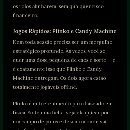
os rolos alinharem, sem qualquer risco
financeiro.
Jogos Rápidos: Plinko e Candy Machine
Nem toda sessão precisa ser um mergulho
estratégico profundo. Às vezes, você só
quer uma dose pequena de caos e sorte — e
é exatamente isso que Plinko e Candy
Machine entregam. Os dois agora estão
totalmente jogáveis offline.
Plinko é entretenimento puro baseado em
física. Solte uma ficha, veja ela quicar por
um campo de pinos e descubra onde vai