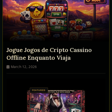
Jogue Jogos de Cripto Cassino
Offline Enquanto Viaja
March 12, 2026