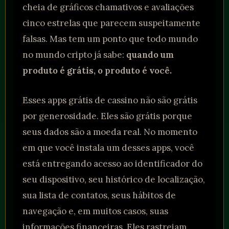
cheia de gráficos chamativos e avaliações
cinco estrelas que parecem suspeitamente
falsas. Mas tem um ponto que todo mundo
no mundo cripto já sabe:
quando um
produto é grátis, o produto é você.
Esses apps grátis de cassino não são grátis
por generosidade. Eles são grátis porque
seus dados são a moeda real. No momento
em que você instala um desses apps, você
está entregando acesso ao identificador do
seu dispositivo, seu histórico de localização,
sua lista de contatos, seus hábitos de
navegação e, em muitos casos, suas
informações financeiras. Eles rastreiam