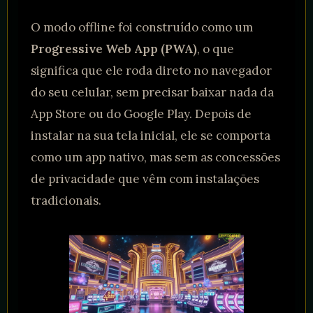
O modo offline foi construído como um
Progressive Web App (PWA)
, o que
significa que ele roda direto no navegador
do seu celular, sem precisar baixar nada da
App Store ou do Google Play. Depois de
instalar na sua tela inicial, ele se comporta
como um app nativo, mas sem as concessões
de privacidade que vêm com instalações
tradicionais.