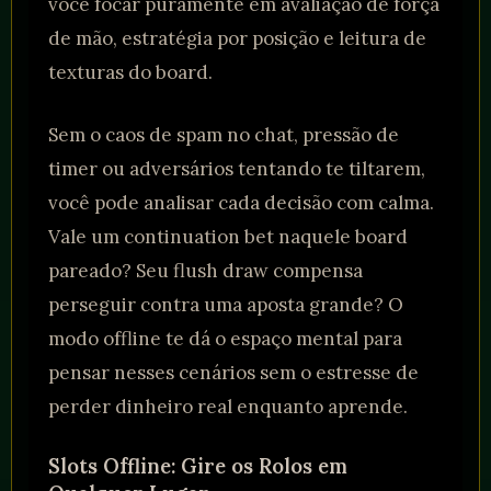
você focar puramente em avaliação de força
de mão, estratégia por posição e leitura de
texturas do board.
Sem o caos de spam no chat, pressão de
timer ou adversários tentando te tiltarem,
você pode analisar cada decisão com calma.
Vale um continuation bet naquele board
pareado? Seu flush draw compensa
perseguir contra uma aposta grande? O
modo offline te dá o espaço mental para
pensar nesses cenários sem o estresse de
perder dinheiro real enquanto aprende.
Slots Offline: Gire os Rolos em