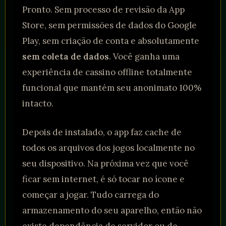
Pronto. Sem processo de revisão da App
Store, sem permissões de dados do Google
Play, sem criação de conta e absolutamente
sem coleta de dados
. Você ganha uma
experiência de cassino offline totalmente
funcional que mantém seu anonimato 100%
intacto.
Depois de instalado, o app faz cache de
todos os arquivos dos jogos localmente no
seu dispositivo. Na próxima vez que você
ficar sem internet, é só tocar no ícone e
começar a jogar. Tudo carrega do
armazenamento do seu aparelho, então não