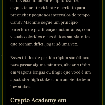
cair. É estranhamente hipnotizante,
esquisitamente viciante e perfeito para
preencher pequenos intervalos de tempo.
Candy Machine segue um princípio
parecido de gratificação instantânea, com
visuais coloridos e mecânicas satisfatórias
que tornam difícil jogar só uma vez.
Esses títulos de partida rápida são ótimos
para passar alguns minutos, aliviar o tédio
em viagens longas ou fingir que você é um
apostador high stakes num ambiente bem
low stakes.
Crypto Academy em