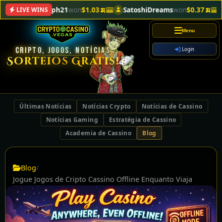
RektRalph21
won
$1.03🍌
🎰
SatoshiDreams
won
$0.37🍌
🎰
Skul
LIVE WINS
Menu
CRIPTO, JOGOS, NOTÍCIAS
Login
Sorteios Grátis!
Últimas Notícias
Notícias Crypto
Notícias de Cassino
Notícias Gaming
Estratégia de Cassino
Academia de Cassino
Blog
Blog
/
Jogue Jogos de Cripto Cassino Offline Enquanto Viaja