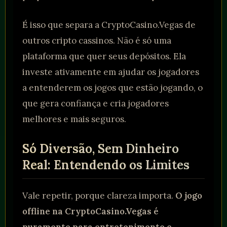
É isso que separa a CryptoCasino.Vegas de
outros cripto cassinos. Não é só uma
plataforma que quer seus depósitos. Ela
investe ativamente em ajudar os jogadores
a entenderem os jogos que estão jogando, o
que gera confiança e cria jogadores
melhores e mais seguros.
Só Diversão, Sem Dinheiro
Real: Entendendo os Limites
Vale repetir, porque clareza importa.
O jogo
offline na CryptoCasino.Vegas é
puramente para entretenimento e