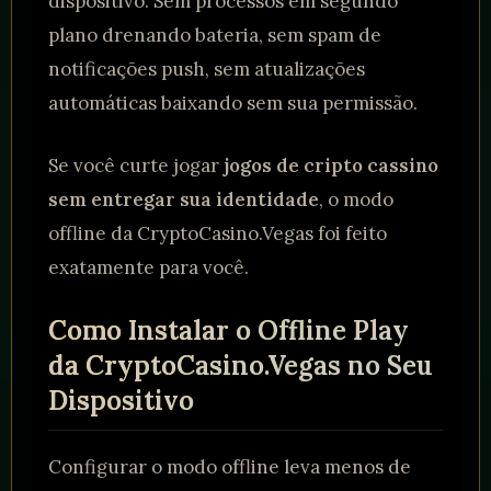
dispositivo. Sem processos em segundo
plano drenando bateria, sem spam de
notificações push, sem atualizações
automáticas baixando sem sua permissão.
Se você curte jogar
jogos de cripto cassino
sem entregar sua identidade
, o modo
offline da CryptoCasino.Vegas foi feito
exatamente para você.
Como Instalar o Offline Play
da CryptoCasino.Vegas no Seu
Dispositivo
Configurar o modo offline leva menos de