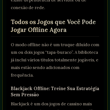
existe dependência de servidor ou de
conexão de rede.
Todos os Jogos que Você Pode
Jogar Offline Agora
O modo offline não é um truque diluído com
um ou dois jogos “tapa-buraco”. A biblioteca
já inclui vários títulos totalmente jogáveis, e
mais estão sendo adicionados com
frequência.
Blackjack Offline: Treine Sua Estratégia
Sem Pressão
Blackjack é um dos jogos de cassino mais