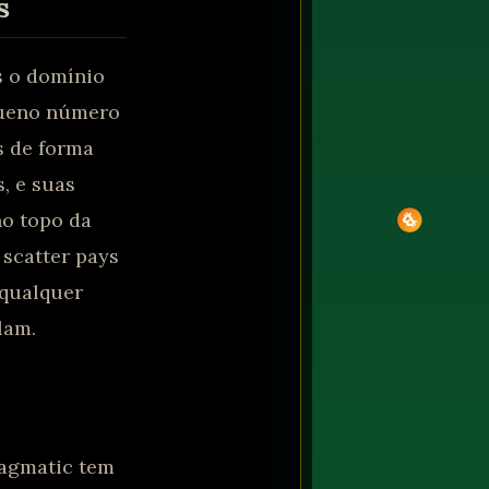
s
s o domínio
queno número
s de forma
, e suas
no topo da
scatter pays
 qualquer
lam.
ragmatic tem