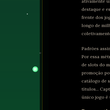
ativamente u
destaque e e
frente dos j
longo de milh
coletivament
Padrões assi
Por essa métr
de slots do 
promoção por
catálogo de 
títulos... C
único jogo é