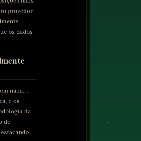
osições mais
ro provedor
almente
que os dados
almente
em nada....
ca, e os
odologia da
o do
 destacando