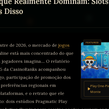
 que Realmente Dominam: Slots,
s Disso
estre de 2026, o mercado de
jogos
line está mais concentrado do que
 jogadores imagina.... O relatório
25 da CasinoRanks acompanhou
go, participação de promoção dos
 preferências regionais em
Play One-Pi
Monte
lataformas, e o retrato que ele
to: dois estúdios Pragmatic Play