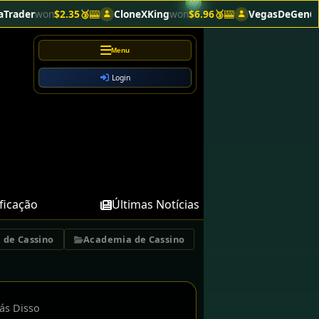
🎰
CloneXKing
won
$6.96🥉
🎰
VegasDeGen69
won
$0.87🍌
🎰
Mo
Menu
Login
ificação
Últimas Notícias
 de Cassino
Academia de Cassino
ás Disso