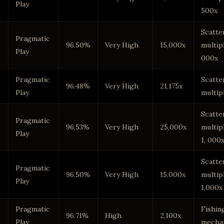
Play
500x
Scatte
Pragmatic
96.50%
Very High
15,000x
multipl
Play
000x
Pragmatic
Scatte
96.48%
Very High
21,175x
Play
multip
Scatte
Pragmatic
96.53%
Very High
25,000x
multip
Play
1, 000
Scatte
Pragmatic
96.50%
Very High
15,000x
multip
Play
1,000x
Pragmatic
Fishin
96.71%
High
2,100x
Play
mechan