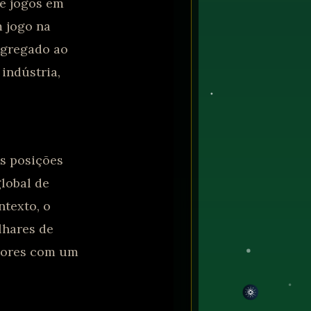
de jogos em
 jogo na
Agregado ao
 indústria,
is posições
lobal de
ntexto, o
lhares de
adores com um