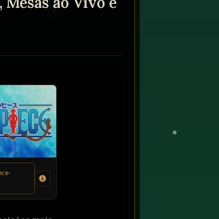
 Mesas ao Vivo e
ece-