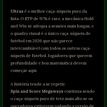
Ultras
é o melhor caça-níqueis puro da
lista. O RTP de 97% é raro, a mecânica Hold
and Win se adequa a sessões mais longas, e
o quadro visual é o único caça-níqueis de
futebol em 2026 que não parece
intercambiável com todos os outros caça-
níqueis de futebol. Jogadores que querem
profundidade e boa matemática devem
começar aqui.
A história tende a se repetir.
Spin and Score Megaways
continua sendo
o caça-níqueis puro de teto mais alto se os
operadores estiverem rodando a versão de