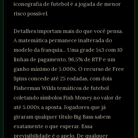
iconografia de futebol é a jogada de menor
risco possível.
Detalhes importam mais do que você pensa.
A matemática permanece inalterada do
modelo da franquia... Uma grade 5x3 com 10
linhas de pagamento, 96,5% de RTP e um
ganho máximo de 5.000x. O recurso de Free
Spins concede até 25 rodadas, com dois
Fisherman Wilds temáticos de futebol
coletando símbolos Fish Money no valor de
até 5.000x a aposta. Jogadores que já
giraram qualquer título Big Bass sabem
exatamente o que esperar. Essa
previsibilidade é o apelo. De qualquer