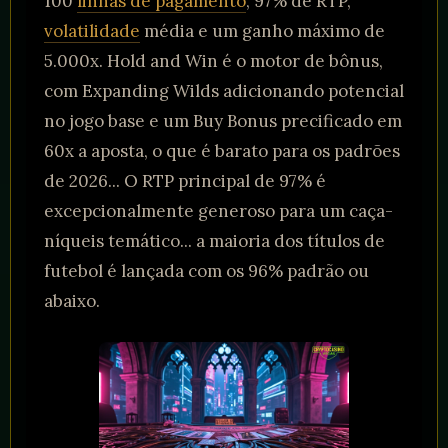
100
linhas de pagamento
, 97% de RTP,
volatilidade
média e um ganho máximo de
5.000x. Hold and Win é o motor de bônus,
com Expanding Wilds adicionando potencial
no jogo base e um Buy Bonus precificado em
60x a aposta, o que é barato para os padrões
de 2026... O RTP principal de 97% é
excepcionalmente generoso para um caça-
níqueis temático... a maioria dos títulos de
futebol é lançada com os 96% padrão ou
abaixo.