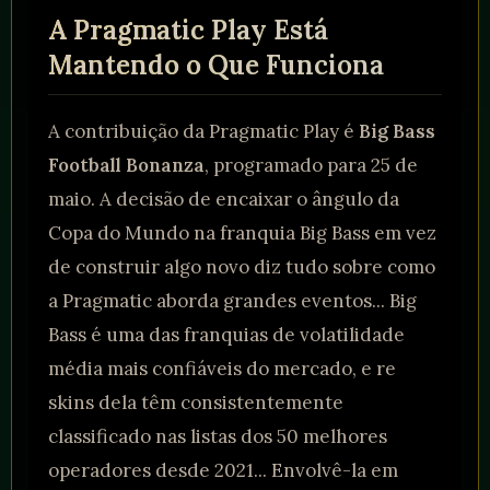
A Pragmatic Play Está
Mantendo o Que Funciona
A contribuição da Pragmatic Play é
Big Bass
Football Bonanza
, programado para 25 de
maio. A decisão de encaixar o ângulo da
Copa do Mundo na franquia Big Bass em vez
de construir algo novo diz tudo sobre como
a Pragmatic aborda grandes eventos... Big
Bass é uma das franquias de volatilidade
média mais confiáveis do mercado, e re
skins dela têm consistentemente
classificado nas listas dos 50 melhores
operadores desde 2021... Envolvê-la em