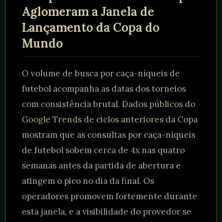
Aglomeram a Janela de
Lançamento da Copa do
Mundo
O volume de busca por caça-níqueis de
futebol acompanha as datas dos torneios
com consistência brutal. Dados públicos do
Google Trends de ciclos anteriores da Copa
mostram que as consultas por caça-níqueis
de futebol sobem cerca de 4x nas quatro
semanas antes da partida de abertura e
atingem o pico no dia da final. Os
operadores promovem fortemente durante
esta janela, e a visibilidade do provedor se