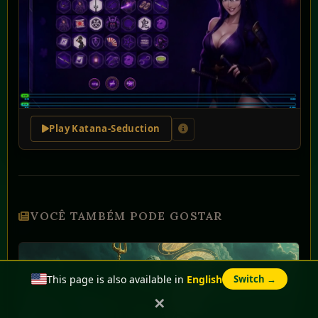
Play Katana-Seduction
VOCÊ TAMBÉM PODE GOSTAR
This page is also available in
English
Switch →
✕