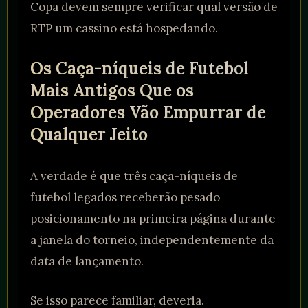
Copa devem sempre verificar qual versão de
RTP um cassino está hospedando.
Os Caça-níqueis de Futebol
Mais Antigos Que os
Operadores Vão Empurrar de
Qualquer Jeito
A verdade é que três caça-níqueis de
futebol legados receberão pesado
posicionamento na primeira página durante
a janela do torneio, independentemente da
data de lançamento.
Se isso parece familiar, deveria.