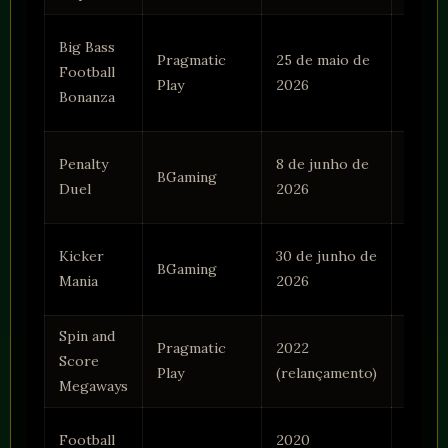
Big Bass
Pragmatic
25 de maio de
Football
96,50
Play
2026
Bonanza
Penalty
8 de junho de
A
BGaming
Duel
2026
confi
Kicker
30 de junho de
A
BGaming
Mania
2026
confi
Spin and
Pragmatic
2022
96,97
Score
Play
(relançamento)
95,81
Megaways
Football
2020