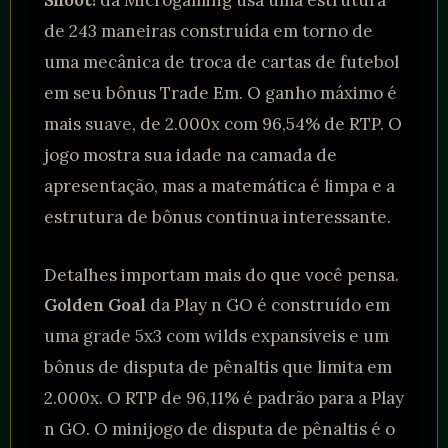
Shoot!
da Microgaming usa uma estrutura
de 243 maneiras construída em torno de
uma mecânica de troca de cartas de futebol
em seu bônus Trade Em. O ganho máximo é
mais suave, de 2.000x com 96,54% de RTP. O
jogo mostra sua idade na camada de
apresentação, mas a matemática é limpa e a
estrutura de bônus continua interessante.
Detalhes importam mais do que você pensa.
Golden Goal
da Play n GO é construído em
uma grade 5x3 com wilds expansíveis e um
bônus de disputa de pênaltis que limita em
2.000x. O RTP de 96,11% é padrão para a Play
n GO. O minijogo de disputa de pênaltis é o