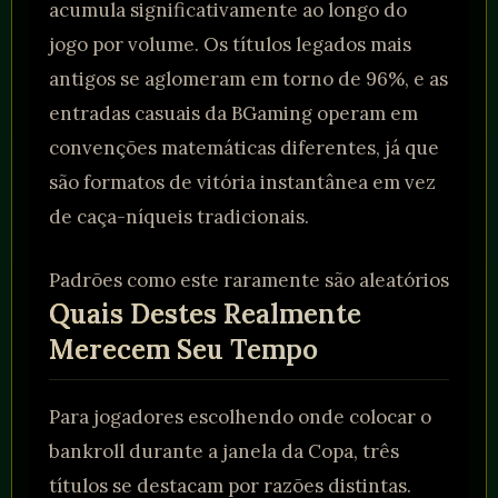
acumula significativamente ao longo do
jogo por volume. Os títulos legados mais
antigos se aglomeram em torno de 96%, e as
entradas casuais da BGaming operam em
convenções matemáticas diferentes, já que
são formatos de vitória instantânea em vez
de caça-níqueis tradicionais.
Padrões como este raramente são aleatórios
Quais Destes Realmente
Merecem Seu Tempo
Para jogadores escolhendo onde colocar o
bankroll durante a janela da Copa, três
títulos se destacam por razões distintas.