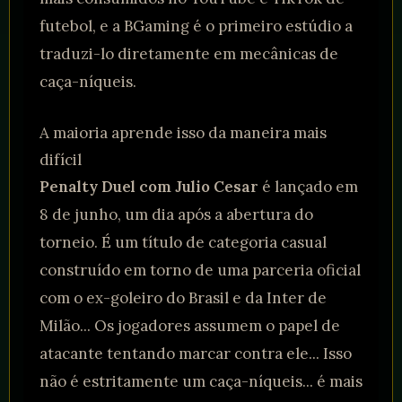
futebol, e a BGaming é o primeiro estúdio a
traduzi-lo diretamente em mecânicas de
caça-níqueis.
A maioria aprende isso da maneira mais
difícil
Penalty Duel com Julio Cesar
é lançado em
8 de junho, um dia após a abertura do
torneio. É um título de categoria casual
construído em torno de uma parceria oficial
com o ex-goleiro do Brasil e da Inter de
Milão... Os jogadores assumem o papel de
atacante tentando marcar contra ele... Isso
não é estritamente um caça-níqueis... é mais