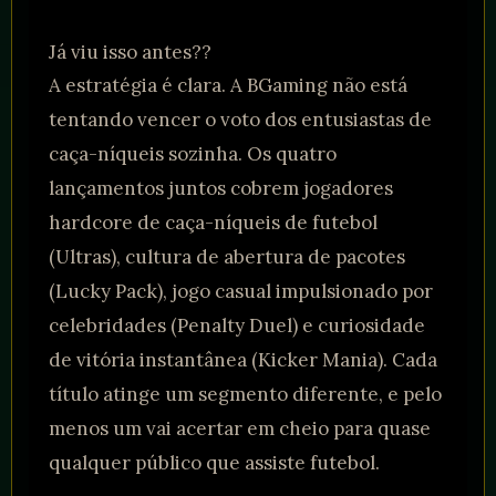
Já viu isso antes??
A estratégia é clara. A BGaming não está
tentando vencer o voto dos entusiastas de
caça-níqueis sozinha. Os quatro
lançamentos juntos cobrem jogadores
hardcore de caça-níqueis de futebol
(Ultras), cultura de abertura de pacotes
(Lucky Pack), jogo casual impulsionado por
celebridades (Penalty Duel) e curiosidade
de vitória instantânea (Kicker Mania). Cada
título atinge um segmento diferente, e pelo
menos um vai acertar em cheio para quase
qualquer público que assiste futebol.