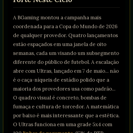
A BGaming montou a campanha mais
coordenada para a Copa do Mundo de 2026
de qualquer provedor. Quatro lançamentos
estão espaçados em uma janela de oito
semanas, cada um visando um subsegmento
diferente do público de futebol. A escalação
abre com Ultras, lançado em 7 de maio... não
é o caça-níqueis de estádio polido que a
maioria dos provedores usa como padrão...
O quadro visual é concreto, bombas de
fumaça e cultura de torcedor. A matemática
por baixo é mais interessante que a estética.
O Ultras funciona em uma grade 5x4 com