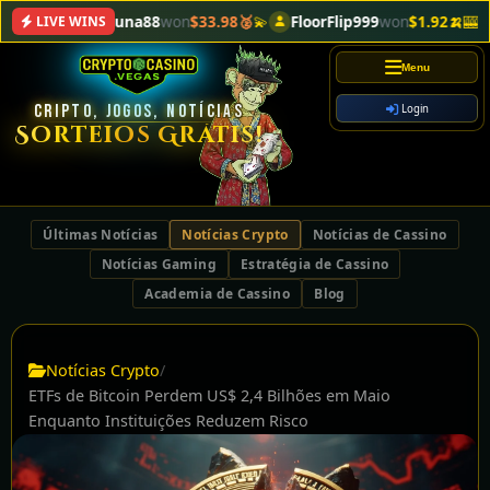
LuckyLuna88
won
$33.98🥈
💫
FloorFlip999
won
$1.92🍌
🎰
NFTape
LIVE WINS
Menu
CRIPTO, JOGOS, NOTÍCIAS
Login
Sorteios Grátis!
Últimas Notícias
Notícias Crypto
Notícias de Cassino
Notícias Gaming
Estratégia de Cassino
Academia de Cassino
Blog
Notícias Crypto
/
ETFs de Bitcoin Perdem US$ 2,4 Bilhões em Maio
Enquanto Instituições Reduzem Risco