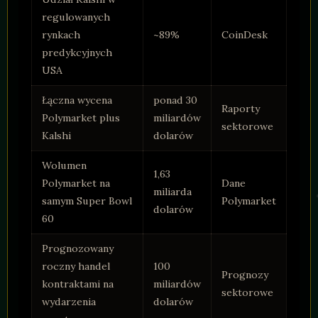
regulowanych
rynkach
~89%
CoinDesk
predykcyjnych
USA
Łączna wycena
ponad 30
Raporty
Polymarket plus
miliardów
sektorowe
Kalshi
dolarów
Wolumen
1,63
Polymarket na
Dane
miliarda
samym Super Bowl
Polymarket
dolarów
60
Prognozowany
roczny handel
100
Prognozy
kontraktami na
miliardów
sektorowe
wydarzenia
dolarów