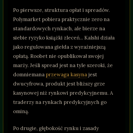
Po pierwsze, struktura opłat i spreadów.
Polymarket pobiera praktycznie zero na
standardowych rynkach, ale bierze na
siebie ryzyko książki zleceń... Kalshi działa
jako regulowana giełda z wyraźniejszą
opłatą. Roobet nie opublikował swojej
marży. Jeśli spread jest na tyle szeroki, że
domniemana
przewaga kasyna
jest
dwucyfrowa, produkt jest bliższy grze
kasynowej niż rynkowi predykcyjnemu. A
traderzy na rynkach predykcyjnych go
ominą.
Po drugie, głębokość rynku i zasady