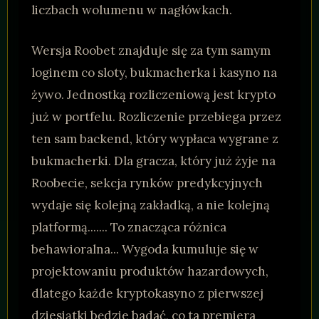
liczbach wolumenu w nagłówkach.
Wersja Roobet znajduje się za tym samym
loginem co sloty, bukmacherka i kasyno na
żywo. Jednostką rozliczeniową jest krypto
już w portfelu. Rozliczenie przebiega przez
ten sam backend, który wypłaca wygrane z
bukmacherki. Dla gracza, który już żyje na
Roobecie, sekcja rynków predykcyjnych
wydaje się kolejną zakładką, a nie kolejną
platformą....... To znacząca różnica
behawioralna... Wygoda kumuluje się w
projektowaniu produktów hazardowych,
dlatego każde kryptokasyno z pierwszej
dziesiątki będzie badać, co ta premiera