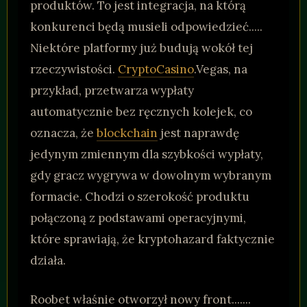
produktów. To jest integracja, na którą
konkurenci będą musieli odpowiedzieć.....
Niektóre platformy już budują wokół tej
rzeczywistości.
CryptoCasino
.Vegas, na
przykład, przetwarza wypłaty
automatycznie bez ręcznych kolejek, co
oznacza, że
blockchain
jest naprawdę
jedynym zmiennym dla szybkości wypłaty,
gdy gracz wygrywa w dowolnym wybranym
formacie. Chodzi o szerokość produktu
połączoną z podstawami operacyjnymi,
które sprawiają, że kryptohazard faktycznie
działa.
Roobet właśnie otworzył nowy front.......