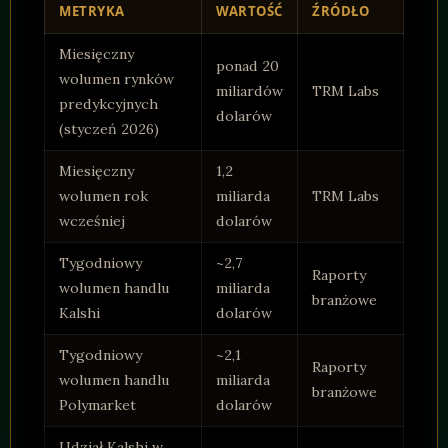
METRYKA
WARTOŚĆ
ŹRÓDŁO
Miesięczny
ponad 20
wolumen rynków
miliardów
TRM Labs
predykcyjnych
dolarów
(styczeń 2026)
Miesięczny
1,2
wolumen rok
miliarda
TRM Labs
wcześniej
dolarów
Tygodniowy
~2,7
Raporty
wolumen handlu
miliarda
branżowe
Kalshi
dolarów
Tygodniowy
~2,1
Raporty
wolumen handlu
miliarda
branżowe
Polymarket
dolarów
Udział Kalshi w