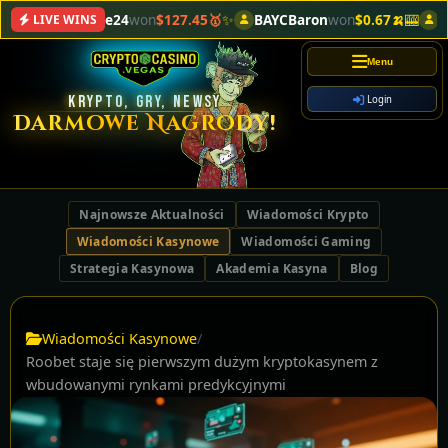
ETHApe24
won
$127.45🥇
✨
BAYCBaron
won
$0.67🍌
🎰
OGMint
LIVE WINS
Menu
KRYPTO, GRY, NEWSY
Login
Darmowe Nagrody!
Najnowsze Aktualności
Wiadomości Krypto
Wiadomości Kasynowe
Wiadomości Gaming
Strategia Kasynowa
Akademia Kasyna
Blog
Wiadomości Kasynowe
/
Roobet staje się pierwszym dużym kryptokasynem z
wbudowanymi rynkami predykcyjnymi