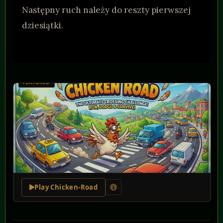
Następny ruch należy do reszty pierwszej
dziesiątki.
Play Chicken-Road