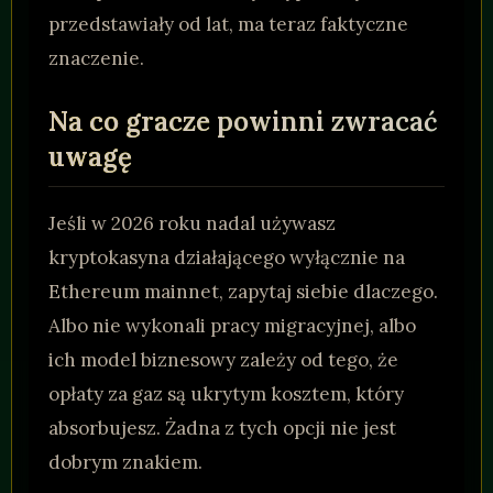
przedstawiały od lat, ma teraz faktyczne
znaczenie.
Na co gracze powinni zwracać
uwagę
Jeśli w 2026 roku nadal używasz
kryptokasyna działającego wyłącznie na
Ethereum mainnet, zapytaj siebie dlaczego.
Albo nie wykonali pracy migracyjnej, albo
ich model biznesowy zależy od tego, że
opłaty za gaz są ukrytym kosztem, który
absorbujesz. Żadna z tych opcji nie jest
dobrym znakiem.