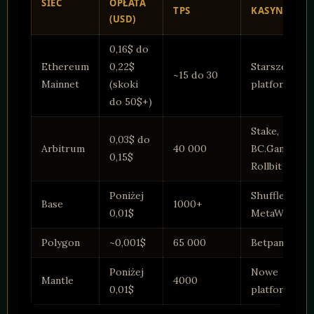
SIEĆ
OPŁATA
TPS
KASYNA
(USD)
0,16$ do
Ethereum
0,22$
Starsze
~15 do 30
Mainnet
(skoki
platformy
do 50$+)
Stake,
0,03$ do
Arbitrum
40 000
BC.Game,
0,15$
Rollbit
Poniżej
Shuffle,
Base
1000+
0,01$
MetaWin
Polygon
~0,001$
65 000
Betpanda
Poniżej
Nowe
Mantle
4000
0,01$
platformy