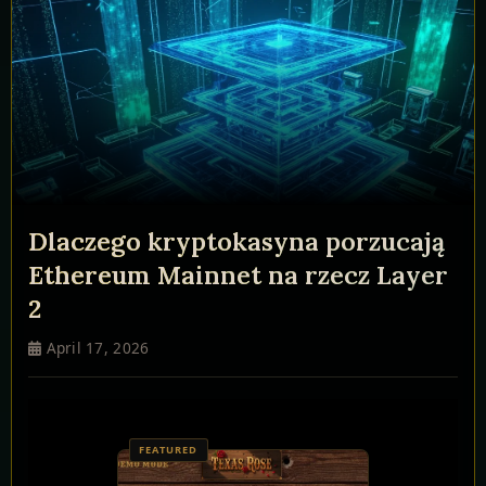
Dlaczego kryptokasyna porzucają
Ethereum Mainnet na rzecz Layer
2
April 17, 2026