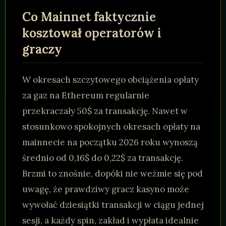
Co Mainnet faktycznie
kosztował operatorów i
graczy
W okresach szczytowego obciążenia opłaty
za gaz na Ethereum regularnie
przekraczały 50$ za transakcję. Nawet w
stosunkowo spokojnych okresach opłaty na
mainnecie na początku 2026 roku wynoszą
średnio od 0,16$ do 0,22$ za transakcję.
Brzmi to znośnie, dopóki nie weźmie się pod
uwagę, że prawdziwy gracz kasyno może
wywołać dziesiątki transakcji w ciągu jednej
sesji, a każdy spin, zakład i wypłata idealnie