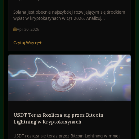
Solana jest obecnie najszybciej rozwijającym się środkiem
wpłat w kryptokasynach w Q1 2026. Analizuj...
Apr 30, 2026
Czytaj Więcej
USDT Teraz Rozlicza się przez Bitcoin
Lightning w Kryptokasynach
USDT rozlicza się teraz przez Bitcoin Lightning w mniej