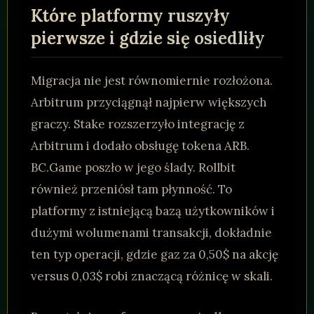
Które platformy ruszyły
pierwsze i gdzie się osiedliły
Migracja nie jest równomiernie rozłożona.
Arbitrum przyciągnął najpierw większych
graczy. Stake rozszerzyło integrację z
Arbitrum i dodało obsługę tokena ARB.
BC.Game poszło w jego ślady. Rollbit
również przeniósł tam płynność. To
platformy z istniejącą bazą użytkowników i
dużymi wolumenami transakcji, dokładnie
ten typ operacji, gdzie gaz za 0,50$ na akcję
versus 0,03$ robi znaczącą różnicę w skali.