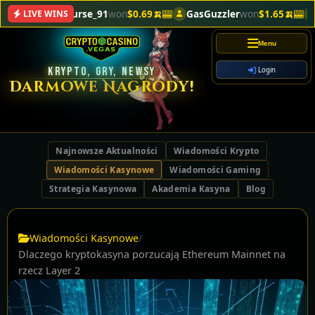
NFTNurse_91
won
$0.69🍌
🎰
GasGuzzler
won
$1.65🍌
🎰
LP_La
LIVE WINS
Menu
KRYPTO, GRY, NEWSY
Login
Darmowe Nagrody!
Najnowsze Aktualności
Wiadomości Krypto
Wiadomości Kasynowe
Wiadomości Gaming
Strategia Kasynowa
Akademia Kasyna
Blog
Wiadomości Kasynowe
/
Dlaczego kryptokasyna porzucają Ethereum Mainnet na
rzecz Layer 2