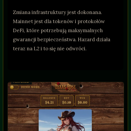
Zmiana infrastruktury jest dokonana.
Mainnet jest dla tokenów i protokołów
DeFi, które potrzebują maksymalnych
gwarancji bezpieczeństwa. Hazard działa
teraz na L2 i to się nie odwróci.