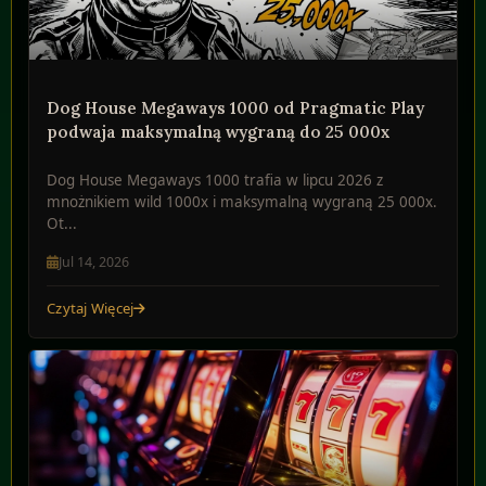
Dog House Megaways 1000 od Pragmatic Play
podwaja maksymalną wygraną do 25 000x
Dog House Megaways 1000 trafia w lipcu 2026 z
mnożnikiem wild 1000x i maksymalną wygraną 25 000x.
Ot...
Jul 14, 2026
Czytaj Więcej