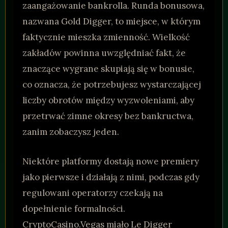
zaangażowanie bankrolla. Runda bonusowa,
nazwana Gold Digger, to miejsce, w którym
faktycznie mieszka zmienność. Wielkość
zakładów powinna uwzględniać fakt, że
znaczące wygrane skupiają się w bonusie,
co oznacza, że potrzebujesz wystarczającej
liczby obrotów między wyzwoleniami, aby
przetrwać zimne okresy bez bankructwa,
zanim zobaczysz jeden.
Niektóre platformy dostają nowe premiery
jako pierwsze i działają z nimi, podczas gdy
regulowani operatorzy czekają na
dopełnienie formalności.
CryptoCasino.Vegas miało Le Digger