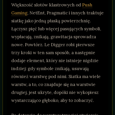
Większość slotów klastrowych od
Push
Gaming
, NetEnt, Pragmatic i innych traktuje
siatkę jako jedną płaską powierzchnię.
Łączysz pięć lub więcej pasujących symboli,
wypłacają, znikają, grawitacja sprowadza
nowe. Powtórz. Le Digger robi pierwsze
trzy kroki w ten sam sposób, a następnie
dodaje element, który nie istnieje nigdzie
indziej: gdy symbole znikają, usuwają
również warstwę pod nimi. Siatka ma wiele
warstw, a to, co znajduje się na warstwie
drugiej, jest ukryte, dopóki nie wykopiesz
wystarczająco głęboko, aby to zobaczyć.