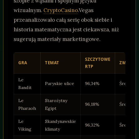
szopie z wąsami i spójnym języku
wizualnym.
CryptoCasino
.Vegas
przeanalizowało całą serię obok siebie i
historia matematyczna jest ciekawsza, niż
sugerują materiały marketingowe.
SZCZYTOWE
GRA
TEMAT
ZMIENN
RTP
Le
Paryskie ulice
96,34%
Średnia
Bandit
Le
Starożytny
96,18%
Średnia
Pharaoh
Egipt
Le
Skandynawskie
96,32%
Średnia
Viking
klimaty