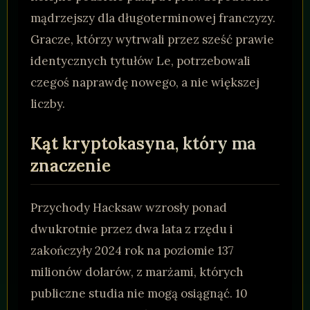
mądrzejszy dla długoterminowej franczyzy.
Gracze, którzy wytrwali przez sześć prawie
identycznych tytułów Le, potrzebowali
czegoś naprawdę nowego, a nie większej
liczby.
Kąt kryptokasyna, który ma
znaczenie
Przychody Hacksaw wzrosły ponad
dwukrotnie przez dwa lata z rzędu i
zakończyły 2024 rok na poziomie 137
milionów dolarów, z marżami, których
publiczne studia nie mogą osiągnąć. 10