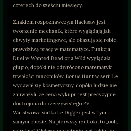
czterech do sześciu miesięcy.
Znakiem rozpoznawczym Hacksaw jest
tworzenie mechanik, które wyglądają jak
chwyty marketingowe, ale okazują się robić
prawdziwą pracę w matematyce. Funkcja
Duel w Wanted Dead or a Wild wyglądała
głupio, dopóki nie odwrócono matematyki
trwałości mnożników. Bonus Hunt w serii Le
wydawał się kosmetyczny, dopóki ludzie nie
zauważyli, że cena wykupu jest precyzyjnie
dostrojona do rzeczywistego EV.
Warstwowa siatka Le Digger jest w tym
samym obozie. Na pierwszy rzut oka to „ooh,
warstwy”. Głębsze odczytanie jest takie, że