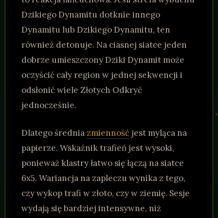
Dzikiego Dynamitu dotknie innego
Dynamitu lub Dzikiego Dynamitu, ten
również detonuje. Na ciasnej siatce jeden
dobrze umieszczony Dziki Dynamit może
oczyścić cały region w jednej sekwencji i
odsłonić wiele Złotych Odkryć
jednocześnie.
Dlatego średnia
zmienność
jest myląca na
papierze. Wskaźnik trafień jest wysoki,
ponieważ klastry łatwo się łączą na siatce
6x5. Wariancja na zapleczu wynika z tego,
czy wykop trafi w złoto, czy w ziemię. Sesje
wydają się bardziej intensywne, niż