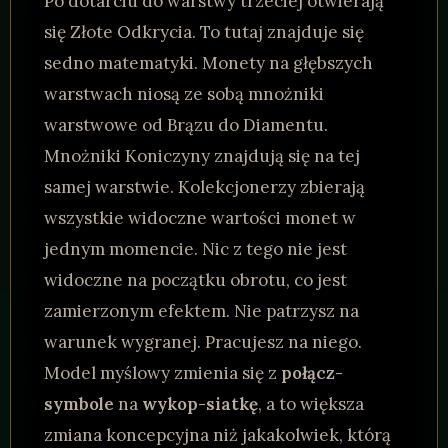
Po dotarciu do warstwy trzeciej otwierają
się Złote Odkrycia. To tutaj znajduje się
sedno matematyki. Monety na głębszych
warstwach niosą ze sobą mnożniki
warstwowe od Brązu do Diamentu.
Mnożniki Koniczyny znajdują się na tej
samej warstwie. Kolekcjonerzy zbierają
wszystkie widoczne wartości monet w
jednym momencie. Nic z tego nie jest
widoczne na początku obrotu, co jest
zamierzonym efektem. Nie patrzysz na
warunek wygranej. Pracujesz na niego.
Model myślowy zmienia się z
połącz-
symbole
na
wykop-siatkę
, a to większa
zmiana koncepcyjna niż jakakolwiek, którą