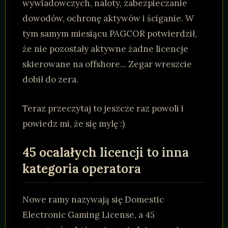
wywiadowczych, naloty, zabezpieczanie
dowodów, ochronę aktywów i ściganie. W
tym samym miesiącu PAGCOR potwierdził,
że nie pozostały aktywne żadne licencje
skierowane na offshore... Zegar wreszcie
dobił do zera.
Teraz przeczytaj to jeszcze raz powoli i
powiedz mi, że się mylę :)
45 ocalałych licencji to inna
kategoria operatora
Nowe ramy nazywają się Domestic
Electronic Gaming License, a 45