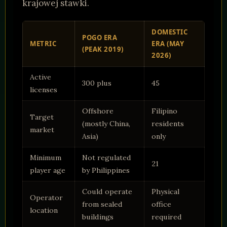
krajowej stawki.
DOMESTIC
POGO ERA
METRIC
ERA (MAY
(PEAK 2019)
2026)
Active
300 plus
45
licenses
Offshore
Filipino
Target
(mostly China,
residents
market
Asia)
only
Minimum
Not regulated
21
player age
by Philippines
Could operate
Physical
Operator
from sealed
office
location
buildings
required