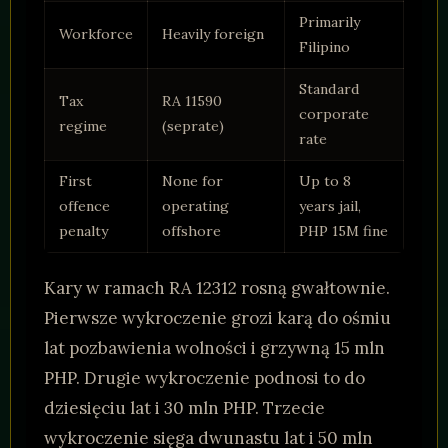
Primarily
Workforce
Heavily foreign
Filipino
Standard
Tax
RA 11590
corporate
regime
(seprate)
rate
First
None for
Up to 8
offence
operating
years jail,
penalty
offshore
PHP 15M fine
Kary w ramach RA 12312 rosną gwałtownie.
Pierwsze wykroczenie grozi karą do ośmiu
lat pozbawienia wolności i grzywną 15 mln
PHP. Drugie wykroczenie podnosi to do
dziesięciu lat i 30 mln PHP. Trzecie
wykroczenie sięga dwunastu lat i 50 mln