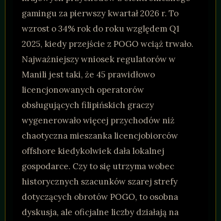
gamingu za pierwszy kwartał 2026 r. To
wzrost o 34% rok do roku względem Q1
2025, kiedy przejście z POGO wciąż trwało.
Najważniejszy wniosek regulatorów w
Manili jest taki, że 45 prawidłowo
licencjonowanych operatorów
obsługujących filipińskich graczy
wygenerowało więcej przychodów niż
chaotyczna mieszanka licencjobiorców
offshore kiedykolwiek dała lokalnej
gospodarce. Czy to się utrzyma wobec
historycznych szacunków szarej strefy
dotyczących obrotów POGO, to osobna
dyskusja, ale oficjalne liczby działają na