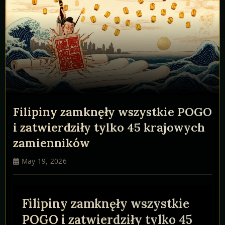
Filipiny zamknęły wszystkie POGO
i zatwierdziły tylko 45 krajowych
zamienników
May 19, 2026
Filipiny zamknęły wszystkie
POGO i zatwierdziły tylko 45