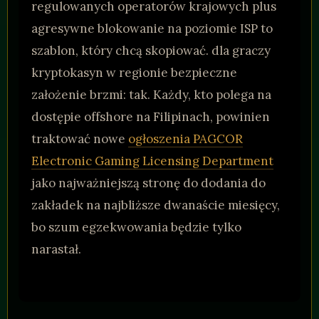
regulowanych operatorów krajowych plus
agresywne blokowanie na poziomie ISP to
szablon, który chcą skopiować. dla graczy
kryptokasyn w regionie bezpieczne
założenie brzmi: tak. Każdy, kto polega na
dostępie offshore na Filipinach, powinien
traktować nowe
ogłoszenia PAGCOR
Electronic Gaming Licensing Department
jako najważniejszą stronę do dodania do
zakładek na najbliższe dwanaście miesięcy,
bo szum egzekwowania będzie tylko
narastał.