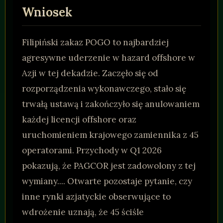
Wniosek
Filipiński zakaz POGO to najbardziej
agresywne uderzenie w hazard offshore w
Azji w tej dekadzie. Zaczęło się od
rozporządzenia wykonawczego, stało się
trwałą ustawą i zakończyło się anulowaniem
każdej licencji offshore oraz
uruchomieniem krajowego zamiennika z 45
operatorami. Przychody w Q1 2026
pokazują, że PAGCOR jest zadowolony z tej
wymiany.... Otwarte pozostaje pytanie, czy
inne rynki azjatyckie obserwujące to
wdrożenie uznają, że 45 ściśle