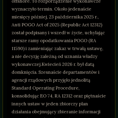
offshore. To rozporządzenie wykonawcze
wyznaczyło termin. Około jedenaście
miesięcy później, 23 października 2025 r.,
Anti POGO Act of 2025 (Republic Act 12312)
został podpisany i wszedł w życie, uchylając
starsze ramy opodatkowania POGO (RA
11590) i zamieniając zakaz w trwałą ustawę,
a nie decyzję zależną od uznania władzy
wykonawczej.Kwiecień 2026 r. był datą
domknięcia. Szesnaście departamentów i
agencji rządowych przyjęło jednolitą
Standard Operating Procedure,
konsolidując EO 74, RA 12312 oraz piętnaście
innych ustaw w jeden zbiorczy plan
działania obejmujący zbieranie informacji