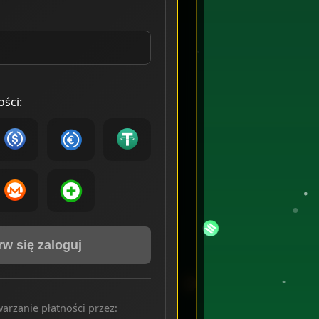
ści:
rw się zaloguj
arzanie płatności przez: