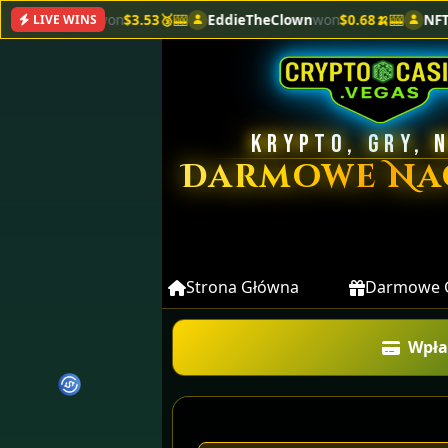
.53🥉
🎰
EddieTheClown
won
$0.68🍌
🎰
NFTNomad
won
$6.38🥉
🎰
LIVE WINS
KRYPTO, GRY, 
Darmowe Na
Strona Główna
Darmowe 
Wpła