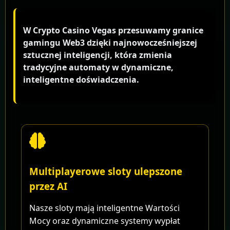
W Crypto Casino Vegas przesuwamy granice
gamingu Web3 dzięki najnowocześniejszej
sztucznej inteligencji, która zmienia
tradycyjne automaty w dynamiczne,
inteligentne doświadczenia.
Multiplayerowe sloty ulepszone
przez AI
Nasze sloty mają inteligentne Wartości
Mocy oraz dynamiczne systemy wypłat