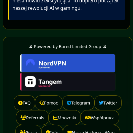
niesamowicie ekscytująca. To dopiero początek
naszej rewolucji AI w gamingu!
🍌 Powered by Bored Limited Group 🍌
FAQ
Pomoc
Telegram
Twitter
Referrals
Mnożniki
Współpraca
Praca
Info
Nasza Historia i Wizja