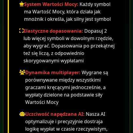
System Wartości Mocy:
Każdy symbol
ma Wartość Mocy, która działa jak
mnożnik i określa, jak silny jest symbol
Elastyczne dopasowania:
Dopasuj 2
lub więcej symboli w dowolnym rzędzie,
aby wygrać. Dopasowania po przekątnej
też się liczą, z odpowiednio
skorygowanymi wypłatami
Dynamika multiplayer:
Wygrane są
porównywane między wszystkimi
graczami kręcącymi jednocześnie, a
wypłaty dzielone na podstawie siły
Wartości Mocy
Uczciwość napędzana AI:
Nasza AI
optymalizuje i precyzyjnie dostraja
logikę wypłat w czasie rzeczywistym,