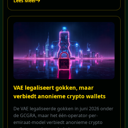
Lees Meer
VAE legaliseert gokken, maar
verbiedt anonieme crypto wallets
De VAE legaliseerde gokken in juni 2026 onder
de GCGRA, maar het één-operator-per-
emiraat-model verbiedt anonieme crypto