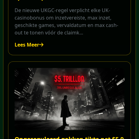
De nieuwe UKGC-regel verplicht elke UK-
casinobonus om inzetvereiste, max inzet,
geschikte games, vervaldatum en max cash-
out te tonen vóór de claimk...
Lees Meer