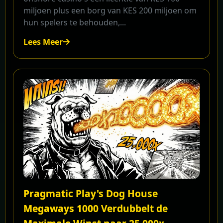
miljoen plus een borg van KES 200 miljoen om
hun spelers te behouden,...
Lees Meer
Pragmatic Play's Dog House
Megaways 1000 Verdubbelt de