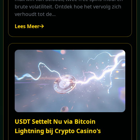
brute volatiliteit. Ontdek hoe het vervolg zich
verhoudt tot de...
Lees Meer
USDT Settelt Nu via Bitcoin
Lightning bij Crypto Casino's