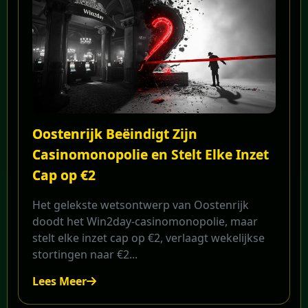
Oostenrijk Beëindigt Zijn
Casinomonopolie en Stelt Elke Inzet
Cap op €2
Het gelekste wetsontwerp van Oostenrijk
doodt het Win2day-casinomonopolie, maar
stelt elke inzet cap op €2, verlaagt wekelijkse
stortingen naar €2...
Lees Meer