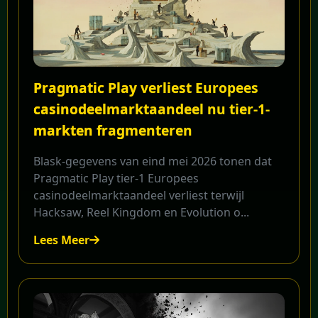
Pragmatic Play verliest Europees
casinodeelmarktaandeel nu tier-1-
markten fragmenteren
Blask-gegevens van eind mei 2026 tonen dat
Pragmatic Play tier-1 Europees
casinodeelmarktaandeel verliest terwijl
Hacksaw, Reel Kingdom en Evolution o...
Lees Meer