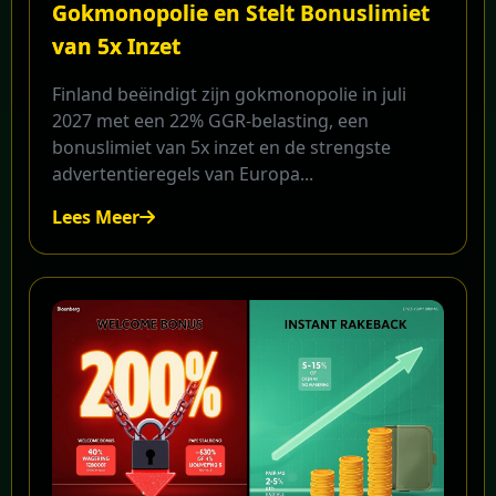
Gokmonopolie en Stelt Bonuslimiet
van 5x Inzet
Finland beëindigt zijn gokmonopolie in juli
2027 met een 22% GGR-belasting, een
bonuslimiet van 5x inzet en de strengste
advertentieregels van Europa...
Lees Meer