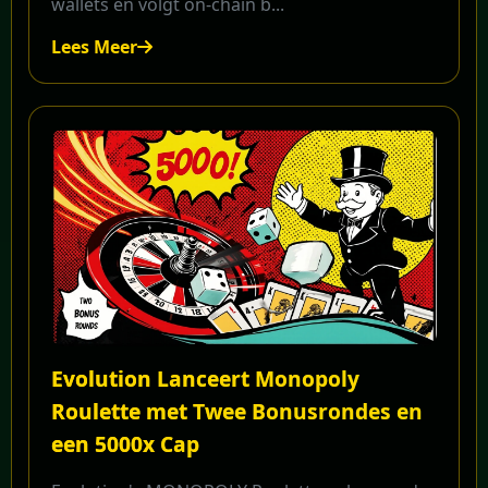
wallets en volgt on-chain b...
Lees Meer
Evolution Lanceert Monopoly
Roulette met Twee Bonusrondes en
een 5000x Cap