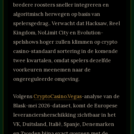
bredere roosters sneller integreren en
algoritmisch herwegen op basis van
spelersgedrag.. Verwacht dat Hacksaw, Reel
Kingdom, NoLimit City en Evolution-
spelshows hoger zullen klimmen op crypto
casino-standaard sortering in de komende
twee kwartalen, omdat spelers dezelfde
voorkeuren meenemen naar de
ongereguleerde omgeving.
Volgens
CryptoCasino.Vegas
-analyse van de
Blask-mei 2026-dataset, komt de Europese
leveranciersherschikking zichtbaar in het
VK, Duitsland, Italië, Spanje, Denemarken
en Zweden bijna exact overeen met de