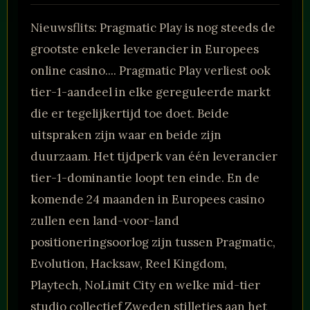
Nieuwsflits: Pragmatic Play is nog steeds de
grootste enkele leverancier in Europees
online casino.... Pragmatic Play verliest ook
tier-1-aandeel in elke gereguleerde markt
die er tegelijkertijd toe doet. Beide
uitspraken zijn waar en beide zijn
duurzaam. Het tijdperk van één leverancier
tier-1-dominantie loopt ten einde. En de
komende 24 maanden in Europees casino
zullen een land-voor-land
positioneringsoorlog zijn tussen Pragmatic,
Evolution, Hacksaw, Reel Kingdom,
Playtech, NoLimit City en welke mid-tier
studio collectief Zweden stilletjes aan het