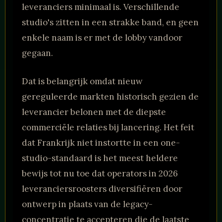
leveranciers minimaal is. Verschillende
studio's zitten in een strakke band, en geen
enkele naam is er met de lobby vandoor
gegaan.
Dat is belangrijk omdat nieuw
gereguleerde markten historisch gezien de
leverancier belonen met de diepste
commerciële relaties bij lancering. Het feit
dat Frankrijk niet instortte in een one-
studio-standaard is het meest heldere
bewijs tot nu toe dat operators in 2026
leveranciersroosters diversifiëren door
ontwerp in plaats van de legacy-
concentratie te accepteren die de laatste