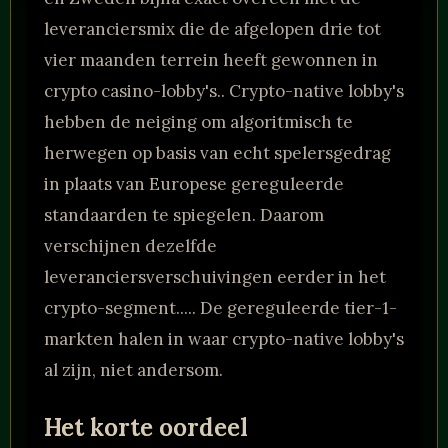
leveranciersmix die de afgelopen drie tot
vier maanden terrein heeft gewonnen in
crypto casino-lobby's.. Crypto-native lobby's
hebben de neiging om algoritmisch te
herwegen op basis van echt spelersgedrag
in plaats van Europese gereguleerde
standaarden te spiegelen. Daarom
verschijnen dezelfde
leveranciersverschuivingen eerder in het
crypto-segment..... De gereguleerde tier-1-
markten halen in waar crypto-native lobby's
al zijn, niet andersom.
Het korte oordeel