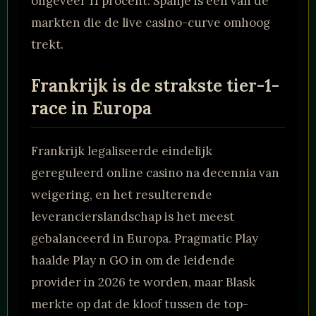
ongeveer 11 procent. Spanje is een van de
markten die de live casino-curve omhoog
trekt.
Frankrijk is de strakste tier-1-
race in Europa
Frankrijk legaliseerde eindelijk
gereguleerd online casino na decennia van
weigering, en het resulterende
leverancierslandschap is het meest
gebalanceerd in Europa. Pragmatic Play
haalde Play n GO in om de leidende
provider in 2026 te worden, maar Blask
merkte op dat de kloof tussen de top-