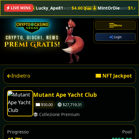
Lucky_Ape81
won
$4.60🥉
🎰
MintOrDie
won
$1.66
LIVE WINS
Menu
CRYPTO, GIOCHI, NEWS
Login
Premi Gratis!
Indietro
NFT Jackpot
Mutant Ape Yacht Club
$50.00
$27,719.31
Collezione Premium
Progresso
Pool