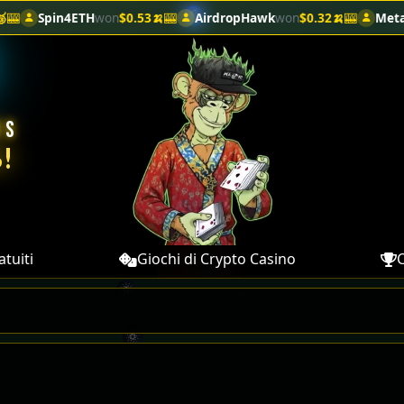
in4ETH
won
$0.53🍌
🎰
AirdropHawk
won
$0.32🍌
🎰
MetaFreak22
WS
!
tuiti
Giochi di Crypto Casino
C