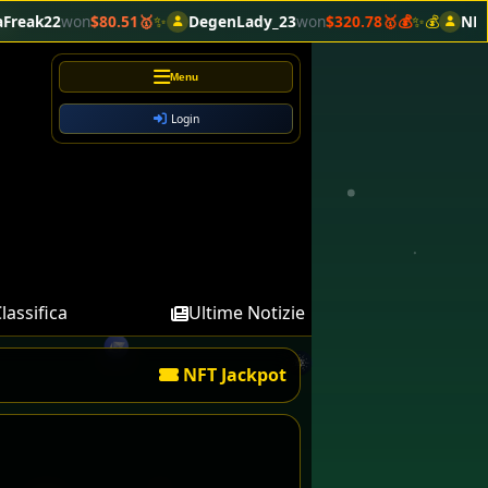
won
$80.51🥇
✨
DegenLady_23
won
$320.78🥇💰
✨💰
NFTKnight
w
Menu
Login
lassifica
Ultime Notizie
NFT Jackpot