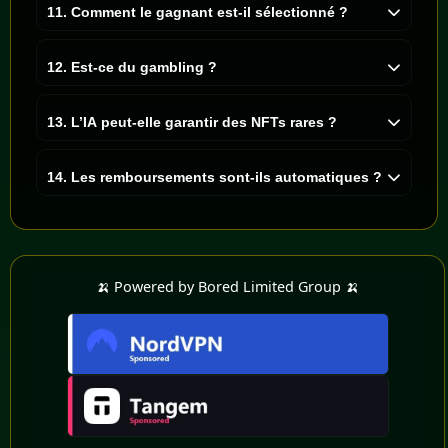
chanceux gagne le NFT et, espérons-le, flex de manière
11. Comment le gagnant est-il sélectionné ?
responsable.
Le gagnant est choisi via un système de tirage pondéré.
Les multiplicateurs s’appliquent, les maths font leur
12. Est-ce du gambling ?
boulot, et le destin décide.
C’est une tombola NFT basée sur des tickets avec une
option de remboursement. Gagner n’est pas garanti, le
13. L’IA peut-elle garantir des NFTs rares ?
hype est optionnel, et la responsabilité est
Non. L’IA est intelligente, pas magique. Elle améliore les
recommandée.
chances, mais les marchés restent sauvages et les
14. Les remboursements sont-ils automatiques ?
humains restent imprévisibles.
Les remboursements peuvent être demandés après la
période de 30 jours si aucun NFT n’a été acquis. Une fois
la demande effectuée, votre ticket est immédiatement
reconverti en solde et peut être utilisé pour rejoindre
une autre cagnotte ou être retiré.
🍌 Powered by Bored Limited Group 🍌