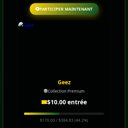
PARTICIPER MAINTENANT
Geez
Collection Premium
$10.00 entrée
$170.00 / $384.83 (44.2%)