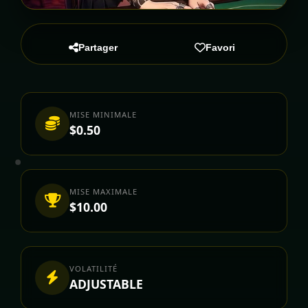
Partager
Favori
MISE MINIMALE
$0.50
MISE MAXIMALE
$10.00
VOLATILITÉ
ADJUSTABLE