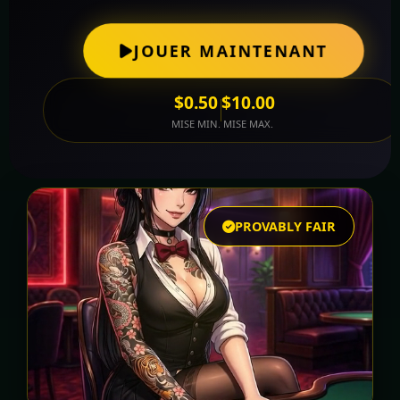
JOUER MAINTENANT
$0.50
$10.00
MISE MIN.
MISE MAX.
PROVABLY FAIR