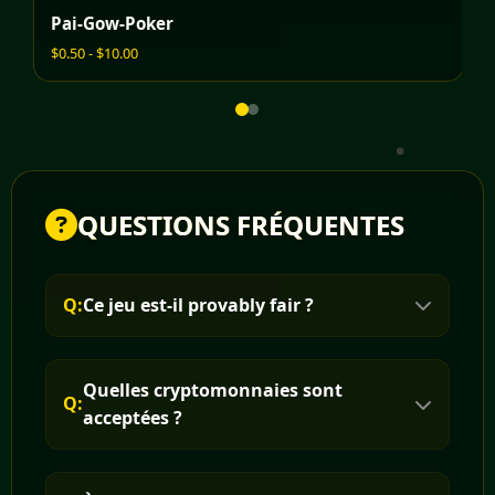
Pai-Gow-Poker
C
$0.50 - $10.00
$0
QUESTIONS FRÉQUENTES
Q:
Ce jeu est-il provably fair ?
Quelles cryptomonnaies sont
Q:
acceptées ?