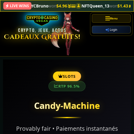
BAYCBruno
won
$4.96🥉
🎰
NFTQueen_13
won
$1.43🍌
🎰
LIVE WINS
Menu
CRYPTO, JEUX, ACTUS
Login
Cadeaux Gratuits!
SLOTS
RTP 96.5%
Candy-Machine
Provably fair • Paiements instantanés