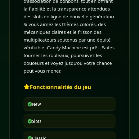
d’association de bonbons, tout en offrant
la fiabilité et la transparence attendues
des slots en ligne de nouvelle génération.
Si vous aimez les thèmes colorés, des
mécaniques claires et le frisson des
multiplicateurs soutenus par une équité
vérifiable, Candy Machine est prêt. Faites
tourner les rouleaux, poursuivez les
douceurs et voyez jusqu’où votre chance
peut vous mener.
Fonctionnalités du jeu
New
Slots
Classic