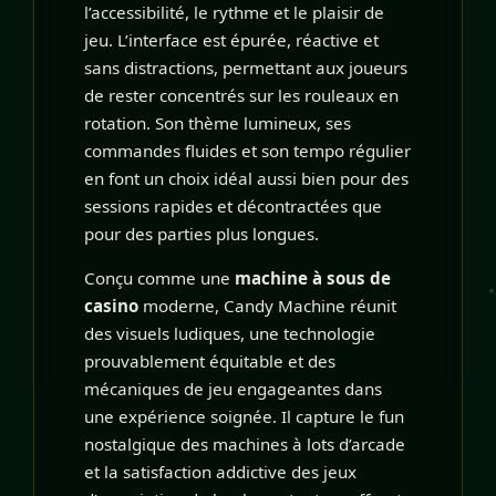
l’accessibilité, le rythme et le plaisir de
jeu. L’interface est épurée, réactive et
sans distractions, permettant aux joueurs
de rester concentrés sur les rouleaux en
rotation. Son thème lumineux, ses
commandes fluides et son tempo régulier
en font un choix idéal aussi bien pour des
sessions rapides et décontractées que
pour des parties plus longues.
Conçu comme une
machine à sous de
casino
moderne, Candy Machine réunit
des visuels ludiques, une technologie
prouvablement équitable et des
mécaniques de jeu engageantes dans
une expérience soignée. Il capture le fun
nostalgique des machines à lots d’arcade
et la satisfaction addictive des jeux