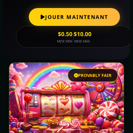
JOUER MAINTENANT
$0.50
$10.00
MISE MIN.
MISE MAX.
PROVABLY FAIR