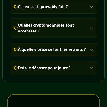
Q:
Ce jeu est-il provably fair ?
Quelles cryptomonnaies sont
Q:
acceptées ?
Q:
À quelle vitesse se font les retraits ?
Q:
Dois-je déposer pour jouer ?