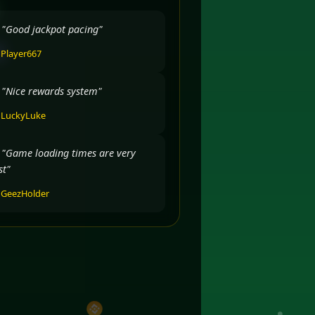
"Good jackpot pacing"

Player667
"Nice rewards system"

LuckyLuke
"Game loading times are very
st"

GeezHolder