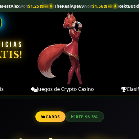
heRealApe69
won
$1.56🍌
🎰
RektButRich
won
$11.48🥈
💫
Stake
TICIAS
tis!
is
Juegos de Crypto Casino
Clasi
CARDS
RTP 96.5%