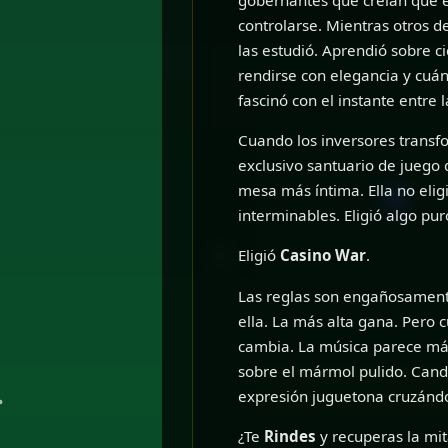
gobernantes que creían que e
controlarse. Mientras otros de
las estudió. Aprendió sobre c
rendirse con elegancia y cuán
fascinó con el instante entre 
Cuando los inversores trans
exclusivo santuario de juego 
mesa más íntima. Ella no elig
interminables. Eligió algo pur
Eligió
Casino War
.
Las reglas son engañosamente
ella. La más alta gana. Pero 
cambia. La música parece más
sobre el mármol pulido. Cand
expresión juguetona cruzándol
¿Te
Rindes
y recuperas la mit