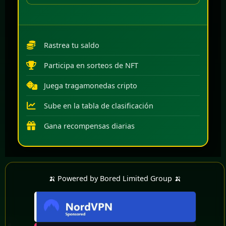
Rastrea tu saldo
Participa en sorteos de NFT
Juega tragamonedas cripto
Sube en la tabla de clasificación
Gana recompensas diarias
🍌 Powered by Bored Limited Group 🍌