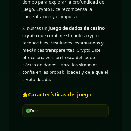
tiempo para explorar la profundidad del
juego, Crypto Dice recompensa la
concentración y el impulso.
Si buscas un
juego de dados de casino
crypto
que combine símbolos crypto
reconocibles, resultados instantáneos y
mecánicas transparentes, Crypto Dice
ofrece una versión fresca del juego
clásico de dados. Lanza los símbolos,
confía en las probabilidades y deja que el
crypto decida.
Características del juego
Dice