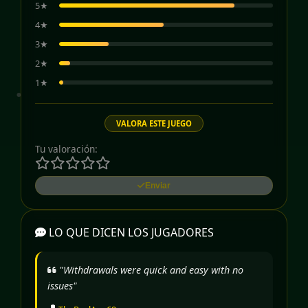
5★
4★
3★
2★
1★
VALORA ESTE JUEGO
Tu valoración:
Enviar
LO QUE DICEN LOS JUGADORES
"Withdrawals were quick and easy with no
issues"