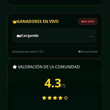
GANADORES EN VIVO
EN VIVO
🐋
Cargando
....
Actualizando cada 3-10 s
Alta actividad
VALORACIÓN DE LA COMUNIDAD
4.3
/5