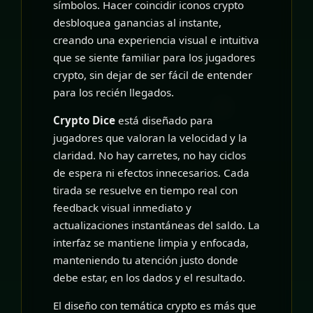
símbolos. Hacer coincidir iconos crypto
desbloquea ganancias al instante,
creando una experiencia visual e intuitiva
que se siente familiar para los jugadores
crypto, sin dejar de ser fácil de entender
para los recién llegados.
Crypto Dice
está diseñado para
jugadores que valoran la velocidad y la
claridad. No hay carretes, no hay ciclos
de espera ni efectos innecesarios. Cada
tirada se resuelve en tiempo real con
feedback visual inmediato y
actualizaciones instantáneas del saldo. La
interfaz se mantiene limpia y enfocada,
manteniendo tu atención justo donde
debe estar, en los dados y el resultado.
El diseño con temática crypto es más que