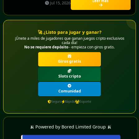
Leer más
Jul 15, 2026
🚀 ¿Listo para jugar y ganar?
¡Únete a miles de jugadores que ganan juegos cripto exclusivos
cada día!
No se requiere depósito
- empieza con giros gratis.
Giros gratis
Slots cripto
Comunidad
Seguro
Rápido
Soporte
🍌 Powered by Bored Limited Group 🍌