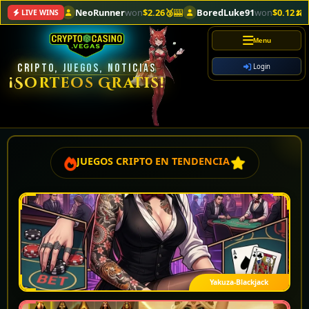
NeoRunner
won
$2.26🥉
🎰
BoredLuke91
won
$0.12🍌
🎰
LIVE WINS
Menu
CRIPTO, JUEGOS, NOTICIAS
Login
¡Sorteos Gratis!
JUEGOS CRIPTO EN TENDENCIA
Yakuza-Blackjack