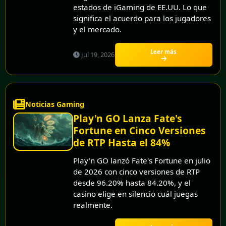
estados de iGaming de EE.UU. Lo que
significa el acuerdo para los jugadores
y el mercado.
Leer más
Jul 19, 2026
Noticias Gaming
Play'n GO Lanza Fate's
Fortune en Cinco Versiones
de RTP Hasta el 84%
Play'n GO lanzó Fate's Fortune en julio
de 2026 con cinco versiones de RTP
desde 96.20% hasta 84.20%, y el
casino elige en silencio cuál juegas
realmente.