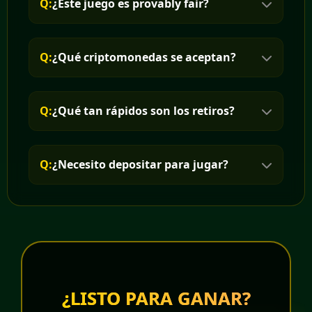
Q:
¿Este juego es provably fair?
Q:
¿Qué criptomonedas se aceptan?
Q:
¿Qué tan rápidos son los retiros?
Q:
¿Necesito depositar para jugar?
¿LISTO PARA GANAR?