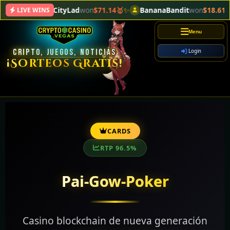
SpinCityLad
won
$71.14🥇
✨
BananaBandit
won
$18.61🥈
💫
F
LIVE WINS
Menu
CRIPTO, JUEGOS, NOTICIAS
Login
¡Sorteos Gratis!
CARDS
RTP 96.5%
Pai-Gow-Poker
Casino blockchain de nueva generación