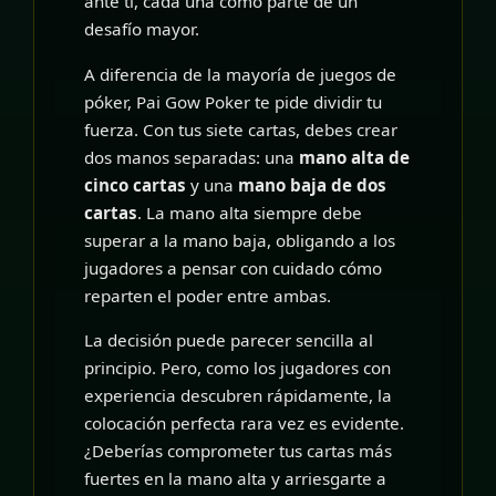
ante ti, cada una como parte de un
desafío mayor.
A diferencia de la mayoría de juegos de
póker, Pai Gow Poker te pide dividir tu
fuerza. Con tus siete cartas, debes crear
dos manos separadas: una
mano alta de
cinco cartas
y una
mano baja de dos
cartas
. La mano alta siempre debe
superar a la mano baja, obligando a los
jugadores a pensar con cuidado cómo
reparten el poder entre ambas.
La decisión puede parecer sencilla al
principio. Pero, como los jugadores con
experiencia descubren rápidamente, la
colocación perfecta rara vez es evidente.
¿Deberías comprometer tus cartas más
fuertes en la mano alta y arriesgarte a