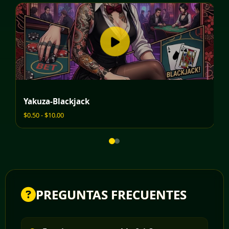
Yakuza-Blackjack
C
$0.50 - $10.00
$0
PREGUNTAS FRECUENTES