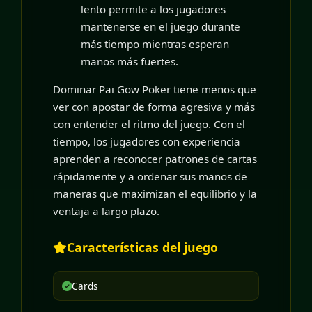
lento permite a los jugadores
mantenerse en el juego durante
más tiempo mientras esperan
manos más fuertes.
Dominar Pai Gow Poker tiene menos que
ver con apostar de forma agresiva y más
con entender el ritmo del juego. Con el
tiempo, los jugadores con experiencia
aprenden a reconocer patrones de cartas
rápidamente y a ordenar sus manos de
maneras que maximizan el equilibrio y la
ventaja a largo plazo.
Características del juego
Cards