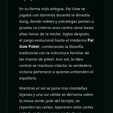
En su forma más antigua, Pai Gow se
jugaba con dominós durante la dinastía
Song, donde nobles y estrategas ponían a
prueba su criterio unos contra otros hasta
altas horas de la noche. Siglos después,
el juego evolucionó hasta el moderno
Pai
Gow Poker
, combinando la filosofía
tradicional con la estructura familiar de
las manos de póker. Aun así, la idea
central se mantuvo intacta: la verdadera
victoria pertenece a quienes entienden el
equilibrio.
Mientras el sol se pone tras montañas
lejanas y una luz cálida se derrama sobre
la mesa verde jade del templo, se
reparten las cartas. Aparecen siete cartas