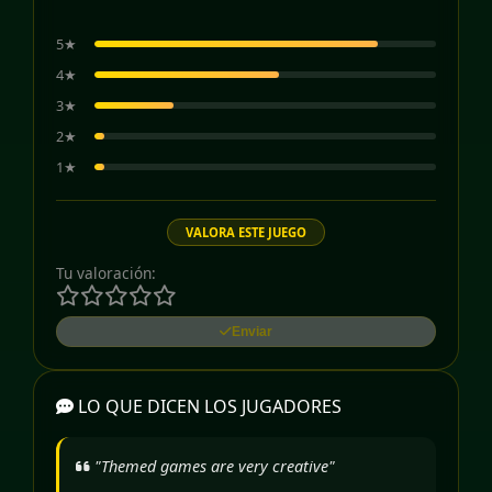
5★
4★
3★
2★
1★
VALORA ESTE JUEGO
Tu valoración:
Enviar
LO QUE DICEN LOS JUGADORES
"Themed games are very creative"