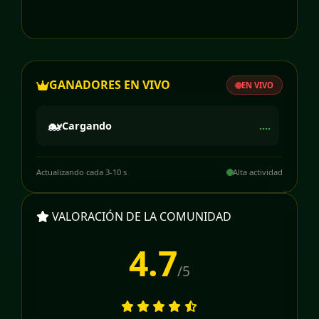
GANADORES EN VIVO
EN VIVO
🐋
Cargando
....
Actualizando cada 3-10 s
Alta actividad
VALORACIÓN DE LA COMUNIDAD
4.7
/5