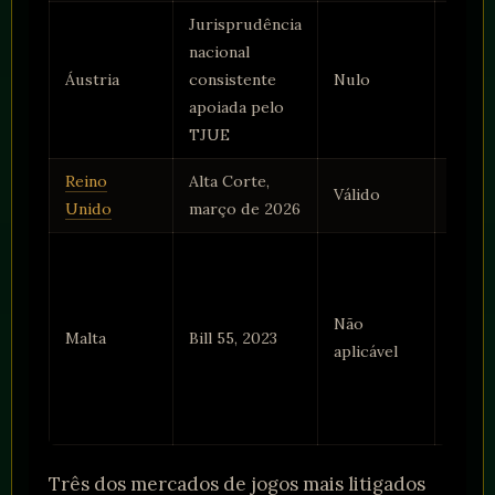
Jurisprudência
Sim, 
nacional
de
Áustria
consistente
Nulo
reivi
apoiada pelo
pende
TJUE
Reino
Alta Corte,
Válido
Não
Unido
março de 2026
Bloqu
execu
sente
Não
Malta
Bill 55, 2023
reemb
aplicável
estra
escud
em er
Três dos mercados de jogos mais litigados