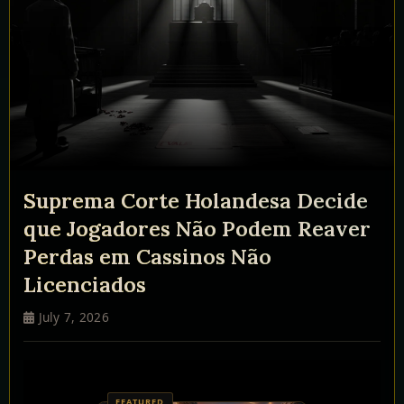
Suprema Corte Holandesa Decide
que Jogadores Não Podem Reaver
Perdas em Cassinos Não
Licenciados
July 7, 2026