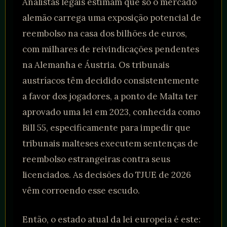
Analistas legais estimam que só o mercado
alemão carrega uma exposição potencial de
reembolso na casa dos bilhões de euros,
com milhares de reivindicações pendentes
na Alemanha e Áustria. Os tribunais
austríacos têm decidido consistentemente
a favor dos jogadores, a ponto de Malta ter
aprovado uma lei em 2023, conhecida como
Bill 55, especificamente para impedir que
tribunais malteses executem sentenças de
reembolso estrangeiras contra seus
licenciados. As decisões do TJUE de 2026
vêm corroendo esse escudo.
Então, o estado atual da lei europeia é este: