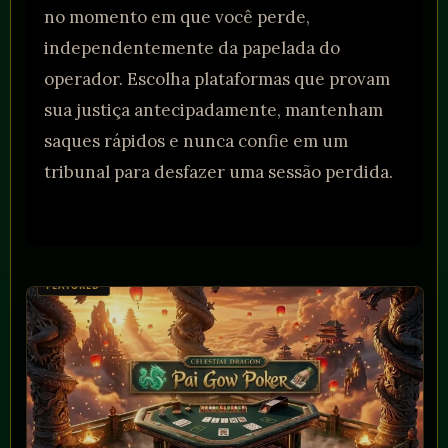
no momento em que você perde,
independentemente da papelada do
operador. Escolha plataformas que provam
sua justiça antecipadamente, mantenham
saques rápidos e nunca confie em um
tribunal para desfazer uma sessão perdida.