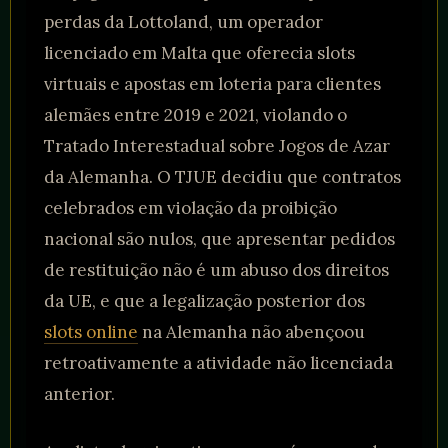
perdas da Lottoland, um operador
licenciado em Malta que oferecia slots
virtuais e apostas em loteria para clientes
alemães entre 2019 e 2021, violando o
Tratado Interestadual sobre Jogos de Azar
da Alemanha. O TJUE decidiu que contratos
celebrados em violação da proibição
nacional são nulos, que apresentar pedidos
de restituição não é um abuso dos direitos
da UE, e que a legalização posterior dos
slots online
na Alemanha não abençoou
retroativamente a atividade não licenciada
anterior.