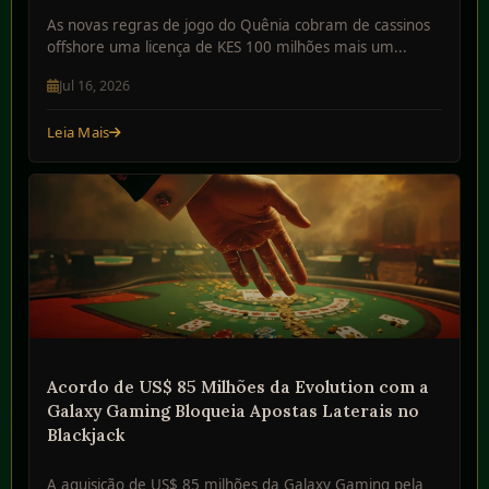
As novas regras de jogo do Quênia cobram de cassinos
offshore uma licença de KES 100 milhões mais um...
Jul 16, 2026
Leia Mais
Acordo de US$ 85 Milhões da Evolution com a
Galaxy Gaming Bloqueia Apostas Laterais no
Blackjack
A aquisição de US$ 85 milhões da Galaxy Gaming pela