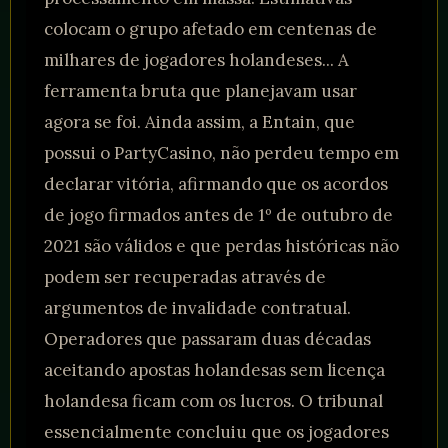
colocam o grupo afetado em centenas de
milhares de jogadores holandeses... A
ferramenta bruta que planejavam usar
agora se foi. Ainda assim, a Entain, que
possui o PartyCasino, não perdeu tempo em
declarar vitória, afirmando que os acordos
de jogo firmados antes de 1º de outubro de
2021 são válidos e que perdas históricas não
podem ser recuperadas através de
argumentos de invalidade contratual.
Operadores que passaram duas décadas
aceitando apostas holandesas sem licença
holandesa ficam com os lucros. O tribunal
essencialmente concluiu que os jogadores