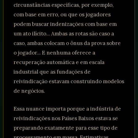
circunstâncias específicas, por exemplo,
com base em erro, ou que os jogadores
podem buscar indenizações com base em
um ato ilícito... Ambas as rotas são caso a
caso, ambas colocam o ônus da prova sobre
o jogador... E nenhuma oferece a
recuperação automática e em escala
industrial que as fundações de
reivindicação estavam construindo modelos
de negócios.
Essa nuance importa porque a indústria de
reivindicações nos Países Baixos estava se
preparando exatamente para esse tipo de
processamento em massa. Estimativas