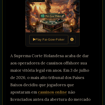
Play Pai-Gow-Poker
A Suprema Corte Holandesa acaba de dar
aos operadores de cassinos offshore sua
maior vitória legal em anos. Em 3 de julho
de 2026, o mais alto tribunal dos Países
Baixos decidiu que jogadores que
apostaram em
cassinos online
não
licenciados antes da abertura do mercado