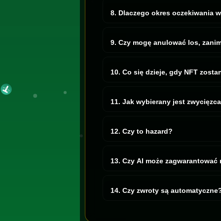
8. Dlaczego okres oczekiwania w
Bo rynki nie panikują na zawołanie. 
9. Czy mogę anulować los, zani
Tak. Jeśli minęło 30 dni i nie udało
tyle.
10. Co się dzieje, gdy NFT zost
Polowanie się kończy. Zaczyna się l
11. Jak wybierany jest zwycięzc
Zwycięzca jest wybierany w ważonym
12. Czy to hazard?
To loteria NFT oparta na losach z op
13. Czy AI może zagwarantować 
Nie. AI jest sprytna, ale nie magiczn
14. Czy zwroty są automatyczne
Zwrot można zgłosić po upływie 30 dn
powrotem na saldo i może zostać użyt