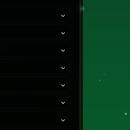
 najcięższą robotę, polując na
ynek mrugnie. AI składa sprytne
zadkość, rynkowy chaos i ruchy krypto
dużo więcej. Większa pula = większy
a się na przeciętność.
odki. Bez brania zakładników.