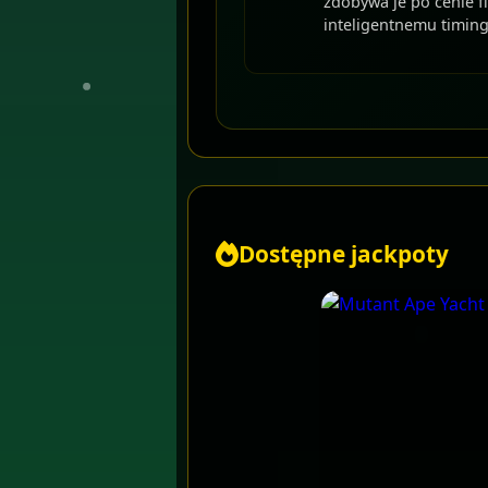
zdobywa je po cenie fl
inteligentnemu timin
Dostępne jackpoty