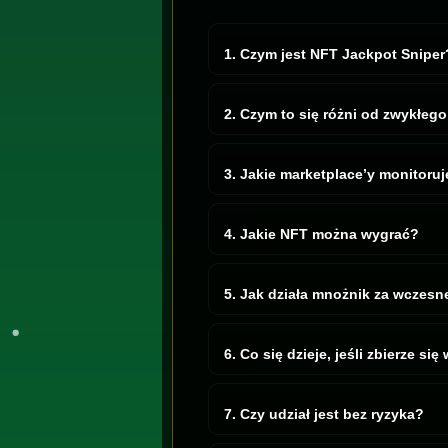
1. Czym jest NFT Jackpot Sniper
To klasyczna loteria NFT, tylko sprytn
niedowartościowane i rzadkie NFT. J
2. Czym to się różni od zwykłeg
Zwykłe jackpoty kupują cokolwiek, c
oferty na NFT z floora i rzadkie sztuk
3. Jakie marketplace’y monitoruj
AI obserwuje największe marketplace’
— wszystko jest na jej radarze.
4. Jakie NFT można wygrać?
Cel zależy od puli. Czasem jest to s
teren łowiecki.
5. Jak działa mnożnik za wczesn
Wczesne apy dostają nagrodę za prz
• Wczesne wejścia dostają mnożnik 
6. Co się dzieje, jeśli zbierze si
• Wejścia w środkowej fazie dostają
• Późne wejścia dostają mnożnik 1x
Wtedy AI ulepsza swoją listę zakupów
Czekanie do ostatniej sekundy jest d
7. Czy udział jest bez ryzyka?
Tak. Jeśli w ciągu 30 dni od zakupu 