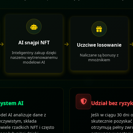
AI snajpi NFT
Uczciwe losowanie
Inteligentny zakup dzięki
Naliczane są bonusy z
naszemu wytrenowanemu
mnożnikiem
modelowi AI
ystem AI
Udział bez ryzy
el AI analizuje dane z
Jeśli w ciągu 30 dni 
eczywistym, składa
skutecznie pozyskać
 wiele rzadkich NFT i często
otrzymują pełny zwro