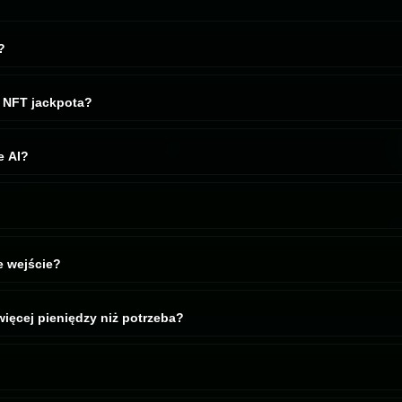
?
iejsza. Kupujesz los, środki trafiają do wspólnej puli, a nasza AI robi
eden zwycięzca zgarnia NFT. Reszta ma satysfakcję, że spróbowała.
o NFT jackpota?
o akurat leży na floorze. My czekamy, obserwujemy i uderzamy, gdy r
i, żeby nie przepłacać jak nowicjusz.
e AI?
y, takie jak OpenSea i Magic Eden, dzień i noc. Ceny floor, oferty, r
olidne NFT z floora. Czasem rzadsza sztuka, która normalnie kosztuje 
e wejście?
ekonanie:
2x
ę więcej pieniędzy niż potrzeba?
 mnożnik 1.5x
. Więcej środków oznacza lepsze oferty, rzadsze NFT i mniej godzeni
ozwolone, po prostu nie jest nagradzane.
losu nie zostanie pozyskane żadne NFT, możesz anulować i odzyskać śr