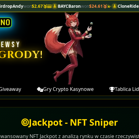
2.67🥉
🎰
BAYCBaron
won
$24.61🥈
💫
CloneRider
won
$49.74🥈
💫
NEWSY
grody!
Giveaway
Gry Crypto Kasynowe
Tablica Li
Jackpot - NFT Sniper
wansowany NFT Jackpot z analizą rynku w czasie rzeczywi