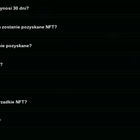
ynosi 30 dni?
AI potrzebuje czasu, żeby złapać dołki, nagłe wyprzedaże i momenty, g
m zostanie pozyskane NFT?
 się zabezpieczyć żadnego NFT, możesz anulować i poprosić o zwrot bez
anie pozyskane?
osowanie. Jeden szczęśliwy uczestnik wygrywa NFT i — miejmy nadziej
a?
 systemie losowania. Naliczane są mnożniki, matematyka robi swoje
cją zwrotu. Wygrana nie jest gwarantowana, hype jest opcjonalny, a 
rzadkie NFT?
a. Poprawia szanse, ale rynki wciąż są dzikie, a ludzie wciąż są niepr
?
i, jeśli nie pozyskano żadnego NFT. Po zgłoszeniu zwrotu Twój los j
y do dołączenia do kolejnej puli lub wypłacony.