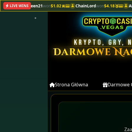
en21
won
$1.02🍌
🎰
ChainLord
won
$4.18🥉
🎰
AirdropAndy
won
$
LIVE WINS
KRYPTO, GRY, 
Darmowe Na
Strona Główna
Darmowe 
Zaa