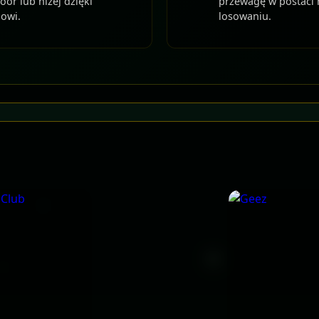
oor lub niżej dzięki
przewagę w postaci
gowi.
losowaniu.