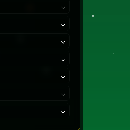
dy ktoś w złości sprzedaje perełkę.
 dramy. Po prostu kliknij anuluj —
ę — flexuje odpowiedzialnie.
, a los decyduje.
odpowiedzialność jest zalecana.
zewidywalni.
est natychmiast zamieniany z