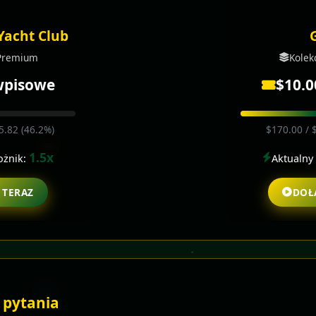
Yacht Club
 Premium
Kolek
wpisowe
$10.0
5.82 (46.2%)
$170.00 / 
1.5x
ożnik:
Aktualny
 TERAZ
DOŁ
 pytania