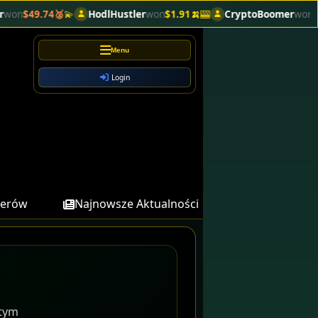
HodlHustler
won
$1.91🍌
🎰
CryptoBoomer
won
$2.08🥉
🎰
Vega
Menu
Login
derów
Najnowsze Aktualności
stym