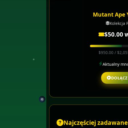
Mutant Ape 
Kolekcja
$50.00 
$950.00 / $2,05
Aktualny mn
DOŁĄCZ
Najczęściej zadawane