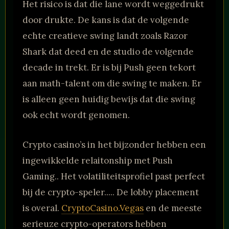
Het risico is dat die lane wordt weggedrukt
door drukte. De kans is dat de volgende
echte creatieve swing landt zoals Razor
Shark dat deed en de studio de volgende
decade in trekt. Er is bij Push geen tekort
aan math-talent om die swing te maken. Er
is alleen geen huidig bewijs dat die swing
ook echt wordt genomen.
Crypto casino’s in het bijzonder hebben een
ingewikkelde relaitonship met Push
Gaming.. Het volatiliteitsprofiel past perfect
bij de crypto-speler..... De lobby placement
is overal.
CryptoCasino.Vegas
en de meeste
serieuze crypto-operators hebben