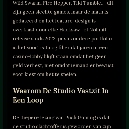
Wild Swarm, Fire Hopper, Tiki Tumble.... dit
zijn geen slechte games, maar de math is
gedateerd en het feature-design is
overklast door elke Hacksaw- of Nolimit-
release sinds 2022. pushs oudere portfolio
is het soort catalog filler dat jaren in een
casino-lobby blijft staan omdat het geen
geld verliest, niet omdat iemand er bewust
voor kiest om het te spelen.
Waarom De Studio Vastzit In
Een Loop
De diepere lezing van Push Gaming is dat
de studio slachtoffer is geworden van zijn