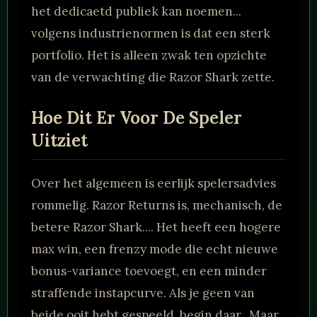
het dedicaetd publiek kan noemen...
volgens industrienormen is dat een sterk
portfolio. Het is alleen zwak ten opzichte
van de verwachting die Razor Shark zette.
Hoe Dit Er Voor De Speler
Uitziet
Over het algemeen is eerlijk spelersadvies
rommelig. Razor Returns is, mechanisch, de
betere Razor Shark.... Het heeft een hogere
max win, een frenzy mode die echt nieuwe
bonus-variance toevoegt, en een minder
straffende instapcurve. Als je geen van
beide ooit hebt gespeeld, begin daar.. Maar