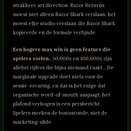
strakkere art direction. Razor Returns
moest niet alleen Razor Shark verslaan. het
moest elke studio verslaan die Razor Shark
kopieerde en de formule verfijnde.
Een hogere max win is geen feature die
spelers voelen..
50,000x en 100,000x zijn
allebei cijfers die bijna niemand raakt... De
marginale upgrade doet niets voor de
sessie-ervaring, en dat is het enige dat
organische word-of-mouth aanjaagt. het
plafond verhogen is een persbericht.
Spelers merken de bonusronde, niet de
marketing-slide.