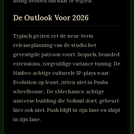
nodig hebben om naar te wijzen.
De Outlook Voor 2026
Typisch gezien zet de near-term
releaseplanning van de studio het
gevestigde patroon voort. Sequels, branded
extensions, zorgvuldige variance tuning. De
Hasbro-achtige culturele IP-plays waar
Evolution op leunt, zitten niet in Pushs
wheelhouse.. De xMechanics-achtige
universe building die Nolimit doet, gebeurt
hier ook niet. Push blijft in zijn lane en shipt
in zijn lane.