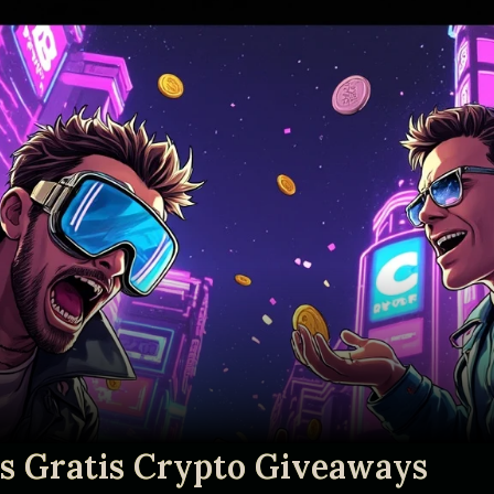
vs Gratis Crypto Giveaways