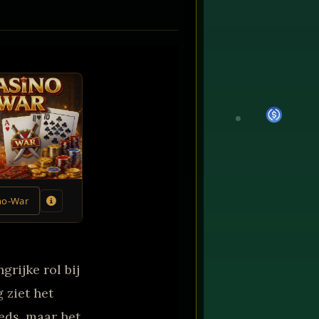
no-War
rijke rol bij
 ziet het
eds, maar het