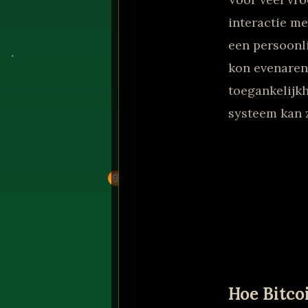
interactie me
een persoonli
kon evenaren.
toegankelijkh
systeem kan 
Hoe Bitco