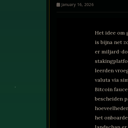
January 16, 2026
Het idee om 
is bijna net 
er miljard-d
stakingplatf
leerden vroeg
valuta via si
Bitcoin fauc
bescheiden p
hoeveelheden 
het onboarden
landschap er 