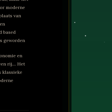
oor moderne
plaats van
oen
rd based
is geworden
conomie en
 rij.... Het
 klassieke
oderne