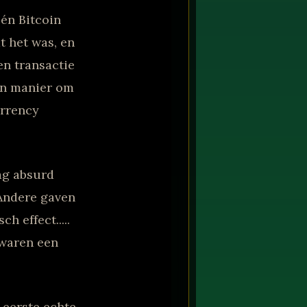
één Bitcoin
t het was, en
en transactie
en manier om
urrency
ag absurd
. Andere gaven
h effect.....
 waren een
 eerste echte