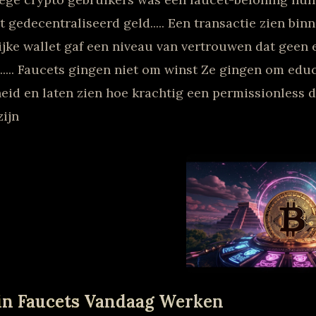
t gedecentraliseerd geld..... Een transactie zien bi
jke wallet gaf een niveau van vertrouwen dat geen 
.... Faucets gingen niet om winst Ze gingen om educ
eid en laten zien hoe krachtig een permissionless d
zijn
in Faucets Vandaag Werken