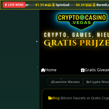
n
$1.55🍌
🎰
SpinGod
won
$6.50🥉
🎰
BoredLuke91
won
$7.75🥉
🎰
LIVE WINS
CRYPTO, GAMES, NI
Gratis Prijz
Home
Gratis Givea
Laatste Nieuws
Crypto Nie
Blog
/
Bitcoin Faucets vs Gratis Cr