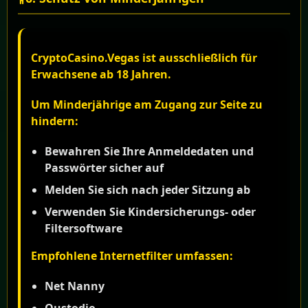
CryptoCasino.Vegas ist ausschließlich für
Erwachsene ab 18 Jahren.
Um Minderjährige am Zugang zur Seite zu
hindern:
Bewahren Sie Ihre Anmeldedaten und
Passwörter sicher auf
Melden Sie sich nach jeder Sitzung ab
Verwenden Sie Kindersicherungs- oder
Filtersoftware
Empfohlene Internetfilter umfassen:
Net Nanny