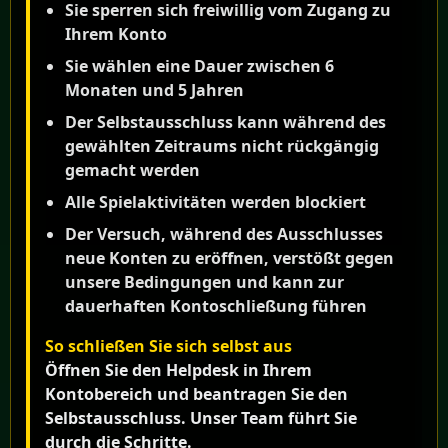
Sie sperren sich freiwillig vom Zugang zu
Ihrem Konto
Sie wählen eine Dauer zwischen 6
Monaten und 5 Jahren
Der Selbstausschluss kann während des
gewählten Zeitraums nicht rückgängig
gemacht werden
Alle Spielaktivitäten werden blockiert
Der Versuch, während des Ausschlusses
neue Konten zu eröffnen, verstößt gegen
unsere Bedingungen und kann zur
dauerhaften Kontoschließung führen
So schließen Sie sich selbst aus
Öffnen Sie den Helpdesk in Ihrem
Kontobereich und beantragen Sie den
Selbstausschluss. Unser Team führt Sie
durch die Schritte.