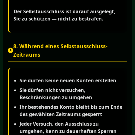
Der Selbstausschluss ist darauf ausgelegt,
Sie zu schützen — nicht zu bestrafen.
8. Während eines Selbstausschluss-
Zeitraums
Sie dürfen keine neuen Konten erstellen
Sie dürfen nicht versuchen,
Beschränkungen zu umgehen
Ihr bestehendes Konto bleibt bis zum Ende
des gewählten Zeitraums gesperrt
Jeder Versuch, den Ausschluss zu
umgehen, kann zu dauerhaften Sperren