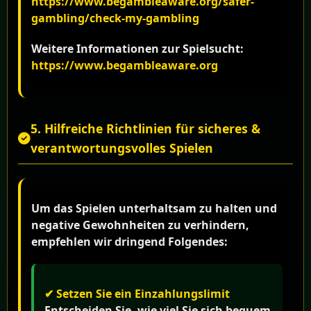
https://www.begambleaware.org/safer-
gambling/check-my-gambling
Weitere Informationen zur Spielsucht:
https://www.begambleaware.org
5. Hilfreiche Richtlinien für sicheres &
verantwortungsvolles Spielen
Um das Spielen unterhaltsam zu halten und
negative Gewohnheiten zu verhindern,
empfehlen wir dringend Folgendes:
✔ Setzen Sie ein Einzahlungslimit
Entscheiden Sie, wie viel Sie sich bequem