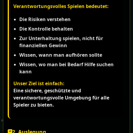
Verantwortungsvolles Spielen bedeutet:
Die Risiken verstehen
Die Kontrolle behalten
Zur Unterhaltung spielen, nicht für
finanziellen Gewinn
Wissen, wann man aufhören sollte
Wissen, wo man bei Bedarf Hilfe suchen
kann
Unser Ziel ist einfach:
Eine sichere, geschützte und
verantwortungsvolle Umgebung für alle
Spieler zu bieten.
2. Auslegung