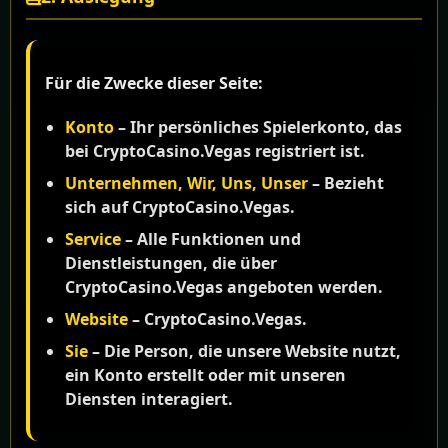
Für die Zwecke dieser Seite:
Konto
– Ihr persönliches Spielerkonto, das
bei CryptoCasino.Vegas registriert ist.
Unternehmen, Wir, Uns, Unser
– Bezieht
sich auf CryptoCasino.Vegas.
Service
– Alle Funktionen und
Dienstleistungen, die über
CryptoCasino.Vegas angeboten werden.
Website
– CryptoCasino.Vegas.
Sie
– Die Person, die unsere Website nutzt,
ein Konto erstellt oder mit unseren
Diensten interagiert.