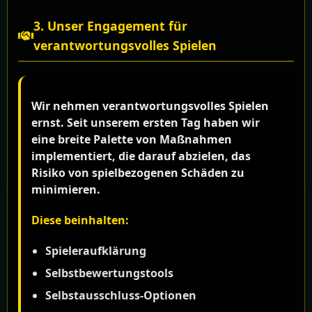
3. Unser Engagement für
verantwortungsvolles Spielen
Wir nehmen verantwortungsvolles Spielen
ernst. Seit unserem ersten Tag haben wir
eine breite Palette von Maßnahmen
implementiert, die darauf abzielen, das
Risiko von spielbezogenen Schäden zu
minimieren.
Diese beinhalten:
Spieleraufklärung
Selbstbewertungstools
Selbstausschluss-Optionen