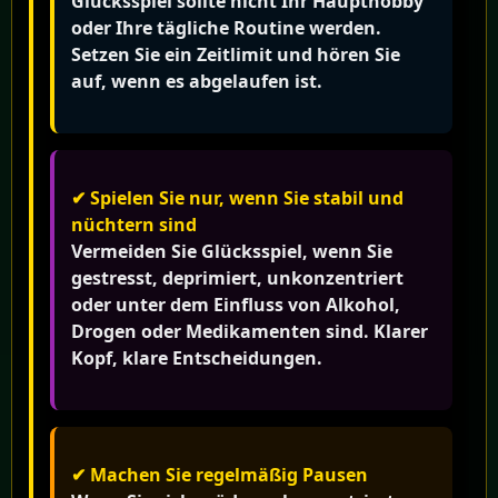
Glücksspiel sollte nicht Ihr Haupthobby
oder Ihre tägliche Routine werden.
Setzen Sie ein Zeitlimit und hören Sie
auf, wenn es abgelaufen ist.
✔ Spielen Sie nur, wenn Sie stabil und
nüchtern sind
Vermeiden Sie Glücksspiel, wenn Sie
gestresst, deprimiert, unkonzentriert
oder unter dem Einfluss von Alkohol,
Drogen oder Medikamenten sind. Klarer
Kopf, klare Entscheidungen.
✔ Machen Sie regelmäßig Pausen