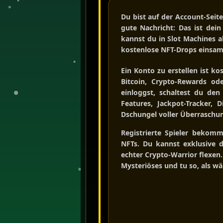
Du bist auf der Account-Seite
gute Nachricht: Das ist dei
kannst du in Slot Machines a
kostenlose NFT-Drops einsam
Ein Konto zu erstellen ist k
Bitcoin, Crypto-Rewards od
einloggst, schaltest du den
Features, Jackpot-Tracker, 
Dschungel voller Überraschun
Registrierte Spieler bekom
NFTs. Du kannst exklusive d
echter Crypto-Warrior flexen
Mysteriöses und tu so, als wär