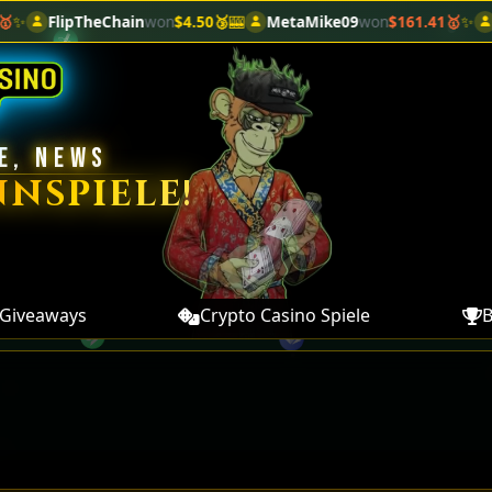
ipTheChain
won
$4.50🥉
🎰
MetaMike09
won
$161.41🥇
✨
FloorFin
E, NEWS
nspiele!
 Giveaways
Crypto Casino Spiele
B