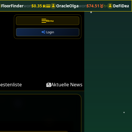
der
won
$0.35🍌
🎰
OracleOlga
won
$74.51🥇
✨
DeFiDean
won
$8.58
Menu
Login
estenliste
Aktuelle News