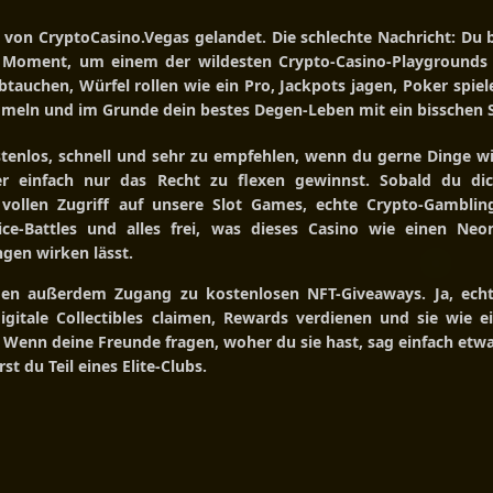
 von CryptoCasino.Vegas gelandet. Die schlechte Nachricht: Du b
n Moment, um einem der wildesten Crypto-Casino-Playgrounds i
btauchen, Würfel rollen wie ein Pro, Jackpots jagen, Poker spie
meln und im Grunde dein bestes Degen-Leben mit ein bisschen S
ostenlos, schnell und sehr zu empfehlen, wenn du gerne Dinge w
er einfach nur das Recht zu flexen gewinnst. Sobald du di
 vollen Zugriff auf unsere Slot Games, echte Crypto-Gamblin
Dice-Battles und alles frei, was dieses Casino wie einen Neo
gen wirken lässt.
men außerdem Zugang zu kostenlosen NFT-Giveaways. Ja, ech
igitale Collectibles claimen, Rewards verdienen und sie wie e
. Wenn deine Freunde fragen, woher du sie hast, sag einfach etw
st du Teil eines Elite-Clubs.