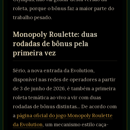
roleta, porque o bônus faz a maior parte do
trabalho pesado.
Monopoly Roulette: duas
rodadas de bônus pela
primeira vez
Sério, a nova entrada da Evolution,
disponível nas redes de operadores a partir
de 3 de junho de 2026, é também a primeira
roleta temática ao vivo a vir com duas
rodadas de bônus distintas... De acordo com
a
página oficial do jogo Monopoly Roulette
da Evolution
, um mecanismo estilo caça-