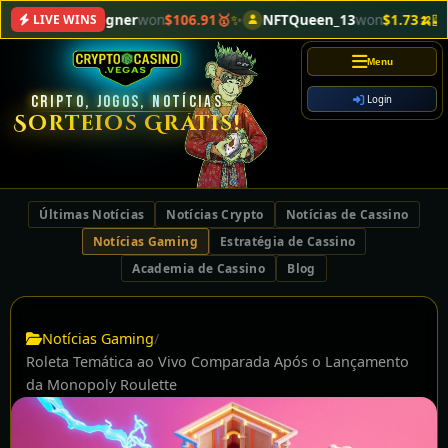
SkullSigner
won
$106.91🥇
✨
NFTQueen_13
won
$1.73🍌
🎰
Luck
LIVE WINS
Menu
CRIPTO, JOGOS, NOTÍCIAS
Login
Sorteios Grátis!
Últimas Notícias
Notícias Crypto
Notícias de Cassino
Notícias Gaming
Estratégia de Cassino
Academia de Cassino
Blog
Notícias Gaming
/
Roleta Temática ao Vivo Comparada Após o Lançamento
da Monopoly Roulette