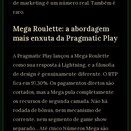
de marketing é um número real. Também é
raro.
Mega Roulette: a abordagem
mais enxuta da Pragmatic Play
A Pragmatic Play lançou a Mega Roulette
como sua resposta à Lightning, e a filosofia
de design é genuinamente diferente. O RTP
fica em 97,30%. Os pagamentos diretos são
cortados, mas a Mega pula completamente
os recursos de segunda camada. Não há
rodada de bônus, nem mecanismo de
corrente, nem segmento de game show
separado... Até cinco Números Mega são