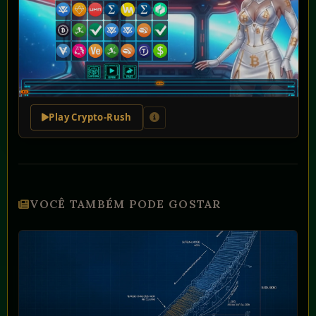
Play Crypto-Rush
VOCÊ TAMBÉM PODE GOSTAR