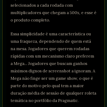
selecionados a cada rodada com
multiplicadores que chegam a 500x, e esse é
o produto completo.
Essa simplicidade é uma característica ou
uma fraqueza, dependendo de quem está
na mesa. Jogadores que querem rodadas
rápidas com um mecanismo claro preferem
a Mega... Jogadores que buscam ganhos
máximos dignos de screenshot a ignoram. A
Mega não finge ser um game show, o que é
parte do motivo pelo qual tem a maior
duração média de sessão de qualquer roleta
temática no portfólio da Pragmatic.