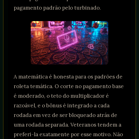
pagamento padrão pelo turbinado.
A matemática é honesta para os padrões de
roleta temática. O corte no pagamento base
é moderado, o teto do multiplicador é
razoável, e o bônus é integrado a cada
rodada em vez de ser bloqueado atrás de
uma rodada separada. Veteranos tendem a
preferi-la exatamente por esse motivo. Não