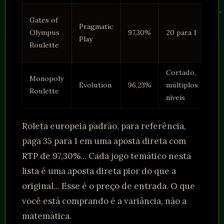
Gates of
Pragmatic
Olympus
97,30%
20 para 1
Play
Roulette
Cortado,
Monopoly
Evolution
96,23%
múltiplos
Roulette
níveis
Roleta europeia padrão, para referência,
paga 35 para 1 em uma aposta direta com
RTP de 97,30%... Cada jogo temático nesta
lista é uma aposta direta pior do que a
original... Esse é o preço de entrada. O que
você está comprando é a variância, não a
matemática.