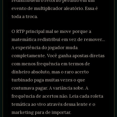
redistribuem o retorno perdido em um
evento de multiplicador aleatório. Essa é
toda a troca.
O RTP principal mal se move porque a
matemática redistribui em vez de remover...
A experiência do jogador muda
completamente. Você ganha apostas diretas
com menos frequência em termos de
dinheiro absoluto, mas o raro acerto
turbinado paga muitas vezes o que
costumava pagar. A variância sobe. A
frequência de acertos não. Leia cada roleta
temática ao vivo através dessa lente e o
marketing para de importar.