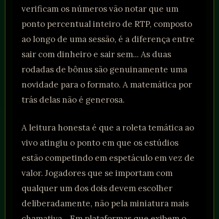
verificam os números vão notar que um
ponto percentual inteiro de RTP, composto
ao longo de uma sessão, é a diferença entre
sair com dinheiro e sair sem... As duas
rodadas de bônus são genuinamente uma
novidade para o formato. A matemática por
trás delas não é generosa.
A leitura honesta é que a roleta temática ao
vivo atingiu o ponto em que os estúdios
estão competindo em espetáculo em vez de
valor. Jogadores que se importam com
qualquer um dos dois devem escolher
deliberadamente, não pela miniatura mais
chamativa... Em plataformas que exibem o