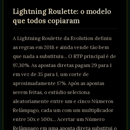
Lightning Roulette: o modelo
que todos copiaram
A Lightning Roulette da Evolution definiu
as regras em 2018 e ainda vende tão bem
que nada a substituiu... O RTP principal é de
97,30%. As apostas diretas pagam 29 para 1
em vez de 35 para 1, um corte de
aproximadamente 17%. Após as apostas
serem feitas, o estúdio seleciona
aleatoriamente entre um e cinco Números
Relâmpago, cada um com um multiplicador
entre 50x e 500x... Acertar um Número
Relâmpago em uma aposta direta substitui o