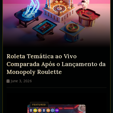
Roleta Temática ao Vivo
Comparada Após o Lançamento da
Monopoly Roulette
June 3, 2026