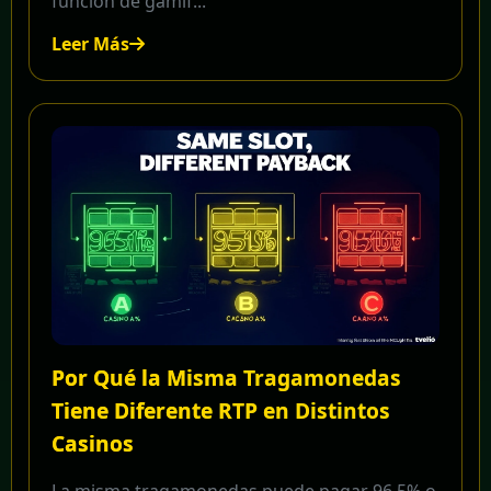
función de gamif...
Leer Más
Por Qué la Misma Tragamonedas
Tiene Diferente RTP en Distintos
Casinos
La misma tragamonedas puede pagar 96.5% o