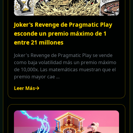
Joker's Revenge de Pragmatic Play
esconde un premio máximo de 1
entre 21 millones
Joker's Revenge de Pragmatic Play se vende
como baja volatilidad más un premio máximo
de 10,000x. Las matemáticas muestran que el
premio mayor cae ...
Leer Más