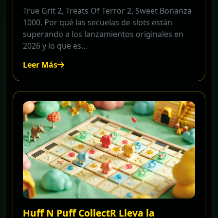
True Grit 2, Treats Of Terror 2, Sweet Bonanza
1000. Por qué las secuelas de slots están
superando a los lanzamientos originales en
2026 y lo que es...
Leer Más
Huff N Puff CollectR Lleva la