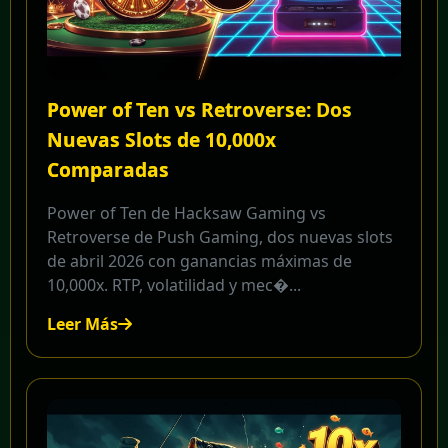
Power of Ten vs Retroverse: Dos
Nuevas Slots de 10,000x
Comparadas
Power of Ten de Hacksaw Gaming vs
Retroverse de Push Gaming, dos nuevas slots
de abril 2026 con ganancias máximas de
10,000x. RTP, volatilidad y mec�...
Leer Más