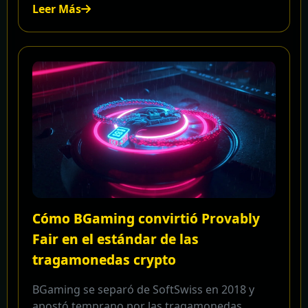
Leer Más
Cómo BGaming convirtió Provably
Fair en el estándar de las
tragamonedas crypto
BGaming se separó de SoftSwiss en 2018 y
apostó temprano por las tragamonedas