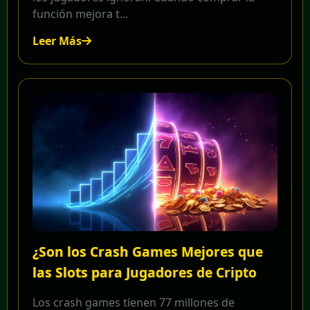
función mejora t...
Leer Más
¿Son los Crash Games Mejores que
las Slots para Jugadores de Cripto
Los crash games tienen 77 millones de