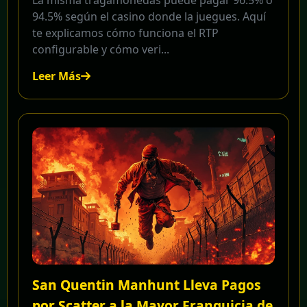
94.5% según el casino donde la juegues. Aquí
te explicamos cómo funciona el RTP
configurable y cómo veri...
Leer Más
San Quentin Manhunt Lleva Pagos
por Scatter a la Mayor Franquicia de