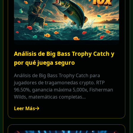
Análisis de Big Bass Trophy Catch y
por qué juega seguro
Análisis de Big Bass Trophy Catch para
jugadores de tragamonedas crypto. RTP
96.50%, ganancia máxima 5,000x, Fisherman
Wilds, matemáticas completas...
Leer Más