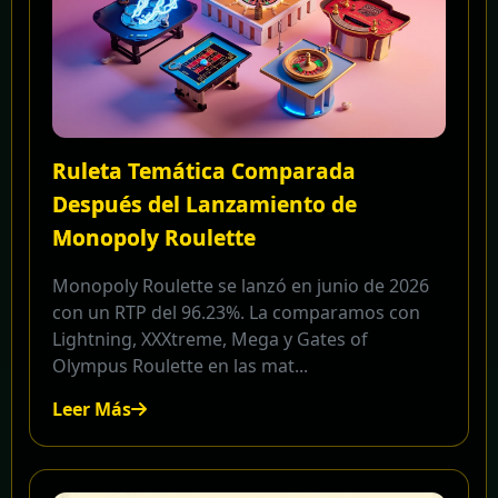
Ruleta Temática Comparada
Después del Lanzamiento de
Monopoly Roulette
Monopoly Roulette se lanzó en junio de 2026
con un RTP del 96.23%. La comparamos con
Lightning, XXXtreme, Mega y Gates of
Olympus Roulette en las mat...
Leer Más