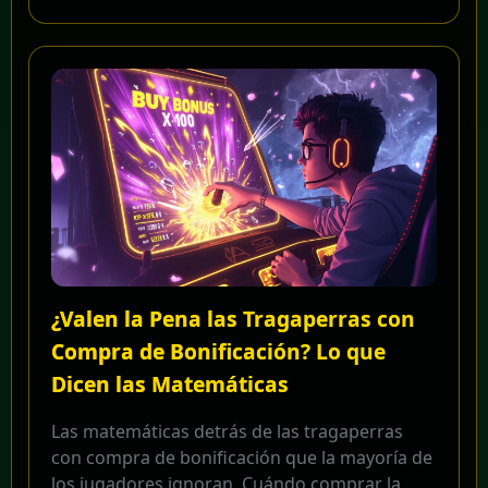
¿Valen la Pena las Tragaperras con
Compra de Bonificación? Lo que
Dicen las Matemáticas
Las matemáticas detrás de las tragaperras
con compra de bonificación que la mayoría de
los jugadores ignoran. Cuándo comprar la