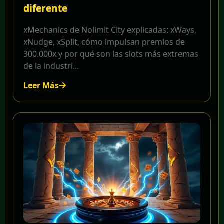
diferente
xMechanics de Nolimit City explicadas: xWays,
xNudge, xSplit, cómo impulsan premios de
300.000x y por qué son las slots más extremas
de la industri...
Leer Más