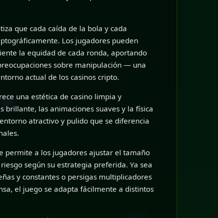
ntiza que cada caída de la bola y cada
criptográficamente. Los jugadores pueden
iente la equidad de cada ronda, aportando
 preocupaciones sobre manipulación — una
entorno actual de los casinos cripto.
frece una estética de casino limpia y
s brillante, las animaciones suaves y la física
entorno atractivo y pulido que se diferencia
nales.
le permite a los jugadores ajustar el tamaño
 riesgo según su estrategia preferida. Ya sea
as y constantes o persigas multiplicadores
nsa, el juego se adapta fácilmente a distintos