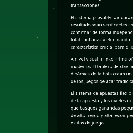
transacciones.
El sistema provably fair gara
resultado sean verificables 
confirmar de forma independ
total confianza y eliminando
característica crucial para el 
A nivel visual, Plinko Prime o
moderna. El tablero de clavija
dinámica de la bola crean un 
de los juegos de azar tradicio
El sistema de apuestas flexib
de la apuesta y los niveles de
que busques ganancias pequeñ
de alto riesgo y alta recompe
estilos de juego.