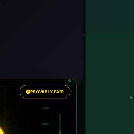
PROVABLY FAIR