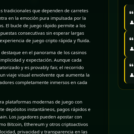
as tradicionales que dependen de carretes
entra en la emoción pura impulsada por la

os. El bucle de juego rápido permite a los
apuestas consecutivas sin esperar largas
xperiencia de juego cripto rápida y fluida.

 destaque en el panorama de los casinos
 simplicidad y expectación. Aunque cada
torizado y es provably fair, el recorrido

a un viaje visual envolvente que aumenta la
gadores completamente inmersos en cada
ra plataformas modernas de juego con
te depósitos instantáneos, pagos rápidos e
hain. Los jugadores pueden apostar con
mo Bitcoin, Ethereum y otros criptoactivos
ocidad, privacidad y transparencia en las