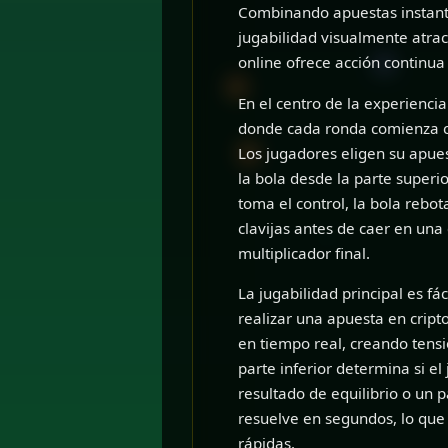
Combinando apuestas instantá
jugabilidad visualmente atra
online ofrece acción continua
En el centro de la experiencia 
donde cada ronda comienza c
Los jugadores eligen su apues
la bola desde la parte superi
toma el control, la bola rebot
clavijas antes de caer en una
multiplicador final.
La jugabilidad principal es fá
realizar una apuesta en cript
en tiempo real, creando tensi
parte inferior determina si 
resultado de equilibrio o un 
resuelve en segundos, lo que
rápidas.