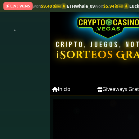
0🥉
🎰
ETHWhale_09
won
$5.94🥉
🎰
Lucky777Lad
won
$5.73🥉
🎰
LIVE WINS
CRIPTO, JUEGOS, NO
¡Sorteos Gra
Inicio
Giveaways Grat