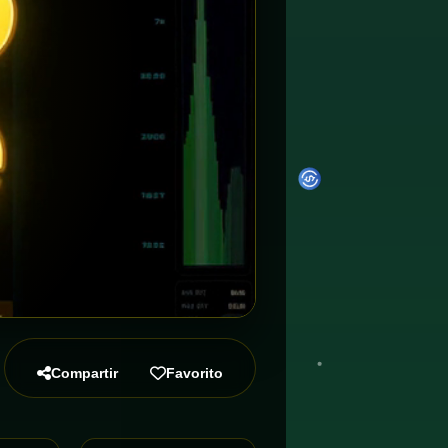
Compartir
Favorito