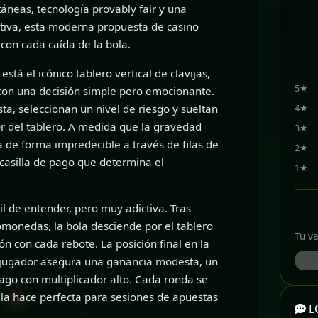
neas, tecnología provably fair y una
ctiva, esta moderna propuesta de casino
 con cada caída de la bola.
está el icónico tablero vertical de clavijas,
5★
on una decisión simple pero emocionante.
ta, seleccionan un nivel de riesgo y sueltan
4★
or del tablero. A medida que la gravedad
3★
a de forma impredecible a través de filas de
2★
 casilla de pago que determina el
1★
cil de entender, pero muy adictiva. Tras
omonedas, la bola desciende por el tablero
Tu va
ón con cada rebote. La posición final en la
el jugador asegura una ganancia modesta, un
pago con multiplicador alto. Cada ronda se
 la hace perfecta para sesiones de apuestas
L