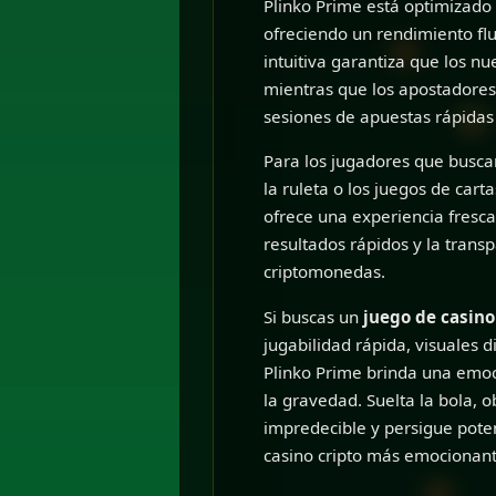
Plinko Prime está optimizado 
ofreciendo un rendimiento flui
intuitiva garantiza que los n
mientras que los apostadores
sesiones de apuestas rápidas
Para los jugadores que busca
la ruleta o los juegos de cart
ofrece una experiencia fresca
resultados rápidos y la trans
criptomonedas.
Si buscas un
juego de casino
jugabilidad rápida, visuales 
Plinko Prime brinda una emo
la gravedad. Suelta la bola, 
impredecible y persigue pote
casino cripto más emocionant