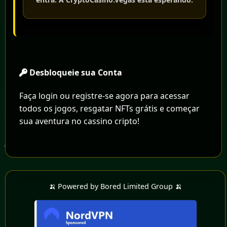
Desbloqueie sua Conta
Faça login ou registre-se agora para acessar
todos os jogos, resgatar NFTs grátis e começar
sua aventura no cassino cripto!
🍌 Powered by Bored Limited Group 🍌