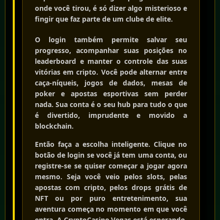
onde você tirou, é só dizer algo misterioso e
fingir que faz parte de um clube de elite.
O login também permite salvar seu
progresso, acompanhar suas posições no
leaderboard e manter o controle das suas
vitórias em cripto. Você pode alternar entre
caça-níqueis, jogos de dados, mesas de
poker e apostas esportivas sem perder
nada. Sua conta é o seu hub para tudo o que
é divertido, imprudente e movido a
blockchain.
Então faça a escolha inteligente. Clique no
botão de login se você já tem uma conta, ou
registre-se se quiser começar a jogar agora
mesmo. Seja você veio pelos slots, pelas
apostas com cripto, pelos drops grátis de
NFT ou por puro entretenimento, sua
aventura começa no momento em que você
entra. A CryptoCasino.Vegas está esperando.