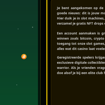
Je bent aangekomen op de a
goede nieuws: dit is jouw mo
Hier duik je in slot machines,
verzamel je gratis NFT drops en
Een account aanmaken is gra
winnen zoals bitcoin, crypto
toegang tot onze slot games, 
alles wat dit casino laat voel
Geregistreerde spelers krijg
exclusieve digitale collectib
warrior. Als je vrienden vr
doe alsof je bij een elite club 