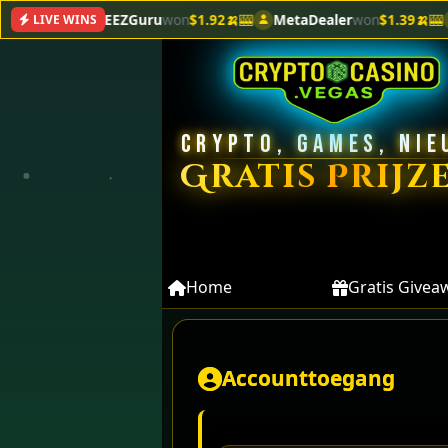
GEEZGuru
won
$1.92🍌
🎰
MetaDealer
won
$1.39🍌
🎰
RektBu
LIVE WINS
CRYPTO, GAMES, NI
Gratis Prijz
Home
Gratis Givea
Accounttoegang