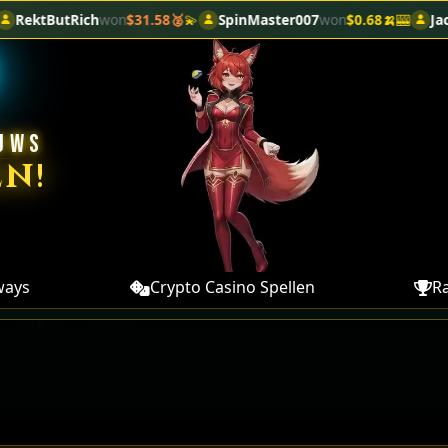
tRich
won
$31.58🥈
💫
SpinMaster007
won
$0.68🍌
🎰
JackTheAstr
EUWS
en!
ways
Crypto Casino Spellen
Ra