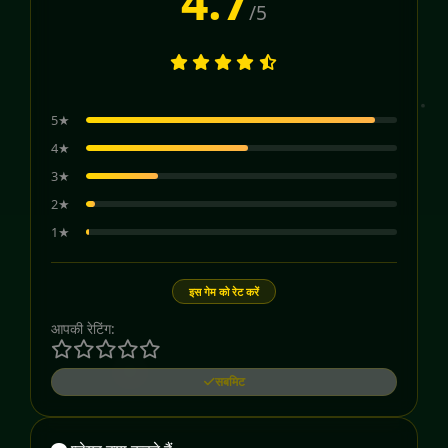
4.7
/5
5★
4★
3★
2★
1★
इस गेम को रेट करें
आपकी रेटिंग:
सबमिट