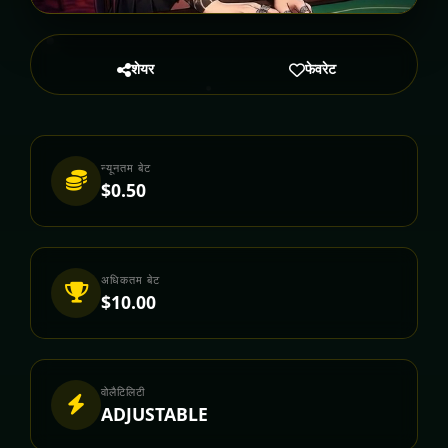
शेयर
फेवरेट
न्यूनतम बेट
$0.50
अधिकतम बेट
$10.00
वोलैटिलिटी
ADJUSTABLE