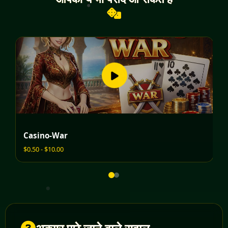
Casino-War
P
$0.50 - $10.00
$0