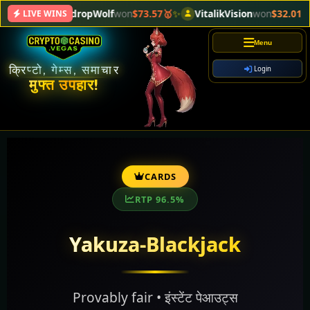
AirdropWolf
won
$73.57🥇
✨
VitalikVision
won
$32.01🥈
💫
LIVE WINS
Menu
क्रिप्टो, गेम्स, समाचार
Login
मुफ्त उपहार!
CARDS
RTP 96.5%
Yakuza-Blackjack
Provably fair • इंस्टेंट पेआउट्स