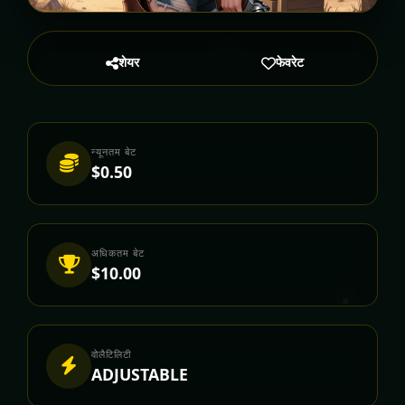
शेयर
फेवरेट
न्यूनतम बेट
$0.50
अधिकतम बेट
$10.00
वोलैटिलिटी
ADJUSTABLE