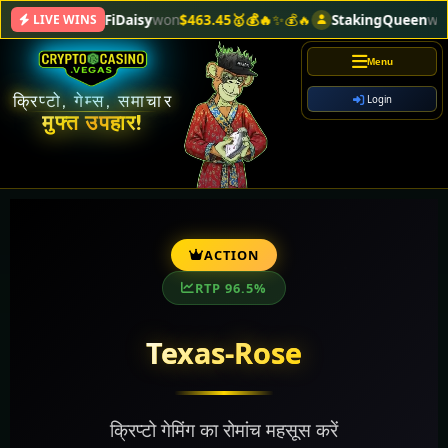
DeFiDaisy
won
$463.45🥇💰🔥
✨💰🔥
StakingQueen
won
$1
LIVE WINS
Menu
क्रिप्टो, गेम्स, समाचार
Login
मुफ्त उपहार!
ACTION
RTP 96.5%
Texas-Rose
क्रिप्टो गेमिंग का रोमांच महसूस करें