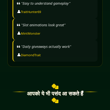
"Easy to understand gameplay"
👤
TraitHunter69
"Slot animations look great"
👤
MintMonster
"Daily giveaways actually work"
👤
DiamondTrait
आपको ये भी पसंद आ सकते हैं