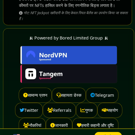
कीमतों पर NFTs हासिल करने के लिए रणनीतिक बिड्स लगाता है।
नोट: NFT Jackpot खरीदारी के लिए केवल रियल बैलेंस का उपयोग किया जा सकता
है।
🍌 Powered by Bored Limited Group 🍌
सामान्य प्रश्न
सहायता डेस्क
Telegram
Twitter
Referrals
गुणक
सहयोग
नौकरियां
जानकारी
हमारी कहानी और दृष्टि